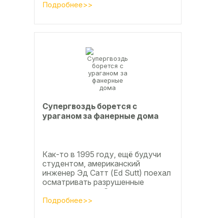
дюймов), форматы отличающиеся
Подробнее>>
в большую...
Супергвоздь борется с
ураганом за фанерные дома
Как-то в 1995 году, ещё будучи
студентом, американский
инженер Эд Сатт (Ed Sutt) поехал
осматривать разрушенные
ураганом дома. Он удивился, что
ударов стихии в большинстве
Подробнее>>
случаев не...