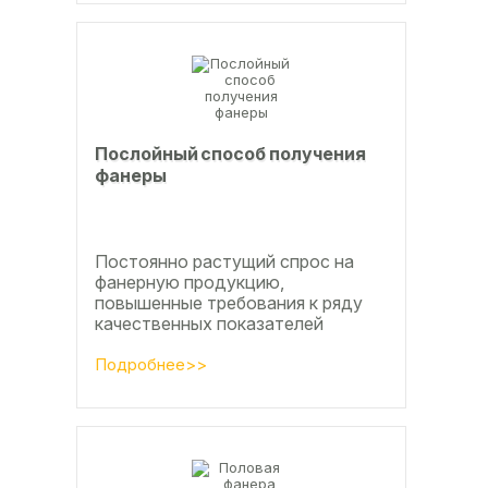
Послойный способ получения
фанеры
Постоянно растущий спрос на
фанерную продукцию,
повышенные требования к ряду
качественных показателей
оставляют актуальным вопросы
совершенствования технологии
Подробнее>>
производства клееной...