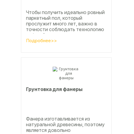
Чтобы получить идеально ровный
паркетный пол, который
прослужит много лет, важно в
точности соблюдать технологию
работ. Сегодня одним из самых
простых и эффективных методов
Подробнее>>
считается...
Грунтовка для фанеры
Фанера изготавливается из
натуральной древесины, поэтому
является довольно