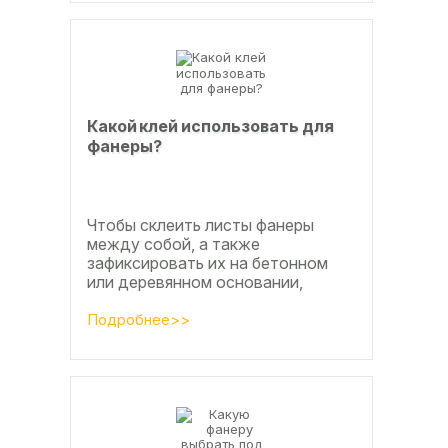
Какой клей использовать для
фанеры?
Чтобы склеить листы фанеры
между собой, а также
зафиксировать их на бетонном
или деревянном основании,
применяют специальные клеевые
составы. В этой статье
Подробнее>>
расскажем, какой клей...