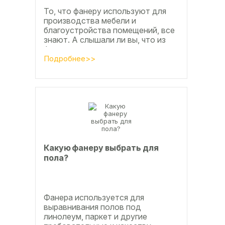
То, что фанеру используют для
производства мебели и
благоустройства помещений, все
знают. А слышали ли вы, что из
фанеры делают красивые
ажурные часы? Удивительно, но
Подробнее>>
факт. Недавно мы...
Какую фанеру выбрать для
пола?
Фанера используется для
выравнивания полов под
линолеум, паркет и другие