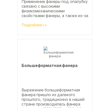
Применение фанеры под опалубку
связано с высокими
физикомеханическими
свойствами фанеры, а также из-за
того, что фанера позволяет
получать достаточно большие
Подробнее>>
ровные поверхности, что...
Большеформатная фанера
Выражение большеформатная
фанера пришло из далекого
прошлого, традиционно в нашей
стране производилась фанера
форматом 1525х1525мм (60х60