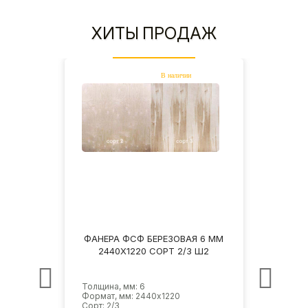
ХИТЫ ПРОДАЖ
3 ММ
ФАНЕРА ФСФ БЕРЕЗОВАЯ 6 ММ
ФАНЕ
Ш2
2440Х1220 СОРТ 2/3 Ш2
2
Толщина, мм: 6
Толщи
Формат, мм: 2440х1220
Форма
Сорт: 2/3
Сорт: 