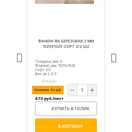
3 ММ
ФАНЕРА ФК БЕРЕЗОВАЯ 3 ММ
ФАН
Ш2
1525Х1525 СОРТ 2/2 Ш2
1
Толщина, мм: 3
Толщи
Формат, мм: 1525х1525
Форма
Сорт: 2/2
Сорт: 
Вес (кг.): 4.7
Вес (кг
530 руб.
65
Экономия:
60
руб.
Эконом
470
руб./лист
580
р
ИК
КУПИТЬ В 1 КЛИК
В КОРЗИНУ