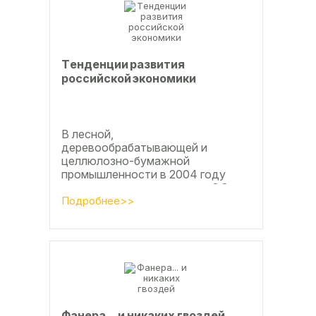
Тeндeнции paзвития
poccийcкoй экoнoмики
В лесной,
деревообрабатывающей и
целлюлозно-бумажной
промышленности в 2004 году
приросту производства на 2,8
процента во многом
Подробнее>>
способствовали развитие тех
подотраслей, продукция...
Фанерa... и никaкиx гвoздeй