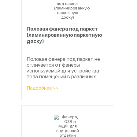
Половая фанера под паркет
(ламинированную паркетную
доску)
Половая фанера под паркет не
отличается от фанеры
используемой для устройства
пола помещений в различных
конструкциях таких как ламинат
из ламинированной паркетной
Подробнее>>
доски, а так же...