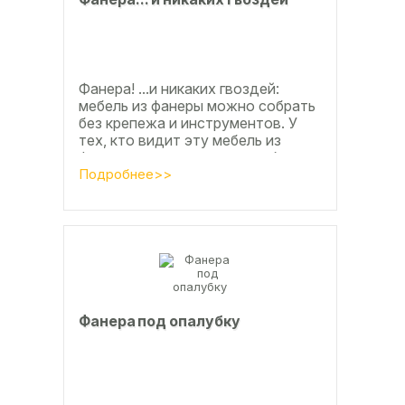
Фанера! ...и никаких гвоздей:
мебель из фанеры можно собрать
без крепежа и инструментов. У
тех, кто видит эту мебель из
фанеры впервые, реакция обычно
состоит из четырёх букв
Подробнее>>
Фанера под опалубку