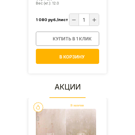
Вес (кг.): 12.0
Вес (кг
1 080
руб./лист
950
р
ИК
КУПИТЬ В 1 КЛИК
В КОРЗИНУ
АКЦИИ