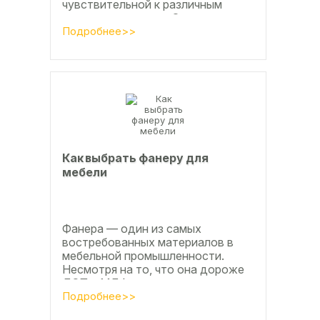
чувствительной к различным
внешним влияниям. Это
проявляется, например, в
Подробнее>>
расширении, растрескивании,...
Как выбрать фанеру для
мебели
Фанера — один из самых
востребованных материалов в
мебельной промышленности.
Несмотря на то, что она дороже
ДСП и МДФ , ее очень часто
используют для изготовления...
Подробнее>>