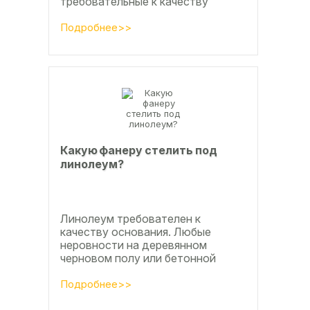
требовательные к качеству
основания покрытия, настила
чистового и чернового слоя по
Подробнее>>
деревянным лагам или...
Какую фанеру стелить под
линолеум?
Линолеум требователен к
качеству основания. Любые
неровности на деревянном
черновом полу или бетонной
стяжке со временем станут
заметны.
Подробнее>>