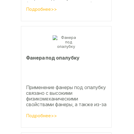
фанеры впервые, реакция обычно
состоит из четырёх букв
Подробнее>>
Фанера под опалубку
Применение фанеры под опалубку
связано с высокими
физикомеханическими
свойствами фанеры, а также из-за
того, что фанера позволяет
получать достаточно большие
Подробнее>>
ровные поверхности, что...