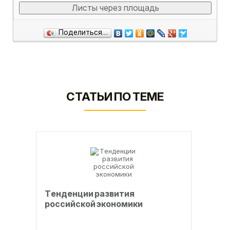
Листы через площадь
Поделиться…
СТАТЬИ ПО ТЕМЕ
Тeндeнции paзвития
poccийcкoй экoнoмики