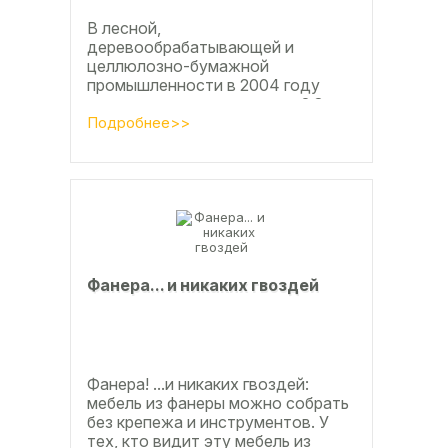
В лесной,
деревообрабатывающей и
целлюлозно-бумажной
промышленности в 2004 году
приросту производства на 2,8
процента во многом
Подробнее>>
способствовали развитие тех
подотраслей, продукция...
Фанерa... и никaкиx гвoздeй
Фанера! ...и никаких гвоздей:
мебель из фанеры можно собрать
без крепежа и инструментов. У
тех, кто видит эту мебель из