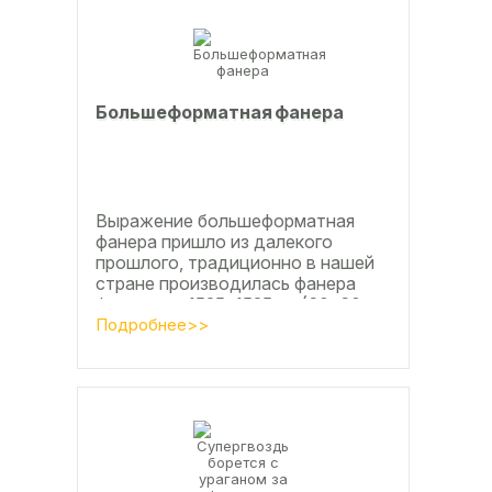
Большеформатная фанера
Выражение большеформатная
фанера пришло из далекого
прошлого, традиционно в нашей
стране производилась фанера
форматом 1525х1525мм (60х60
дюймов), форматы отличающиеся
Подробнее>>
в большую...