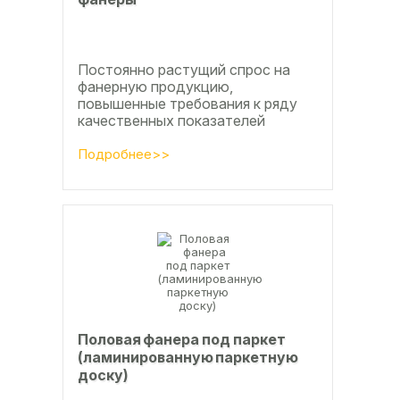
Постоянно растущий спрос на
фанерную продукцию,
повышенные требования к ряду
качественных показателей
оставляют актуальным вопросы
совершенствования технологии
Подробнее>>
производства клееной...
Половая фанера под паркет
(ламинированную паркетную
доску)