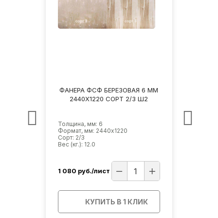
3 ММ
ФАНЕРА ФСФ БЕРЕЗОВАЯ 6 ММ
ФАНЕ
Ш2
2440Х1220 СОРТ 2/3 Ш2
2
Толщина, мм: 6
Толщи
Формат, мм: 2440х1220
Форма
Сорт: 2/3
Сорт: 
Вес (кг.): 12.0
Вес (кг
1 080
руб./лист
950
р
ИК
КУПИТЬ В 1 КЛИК