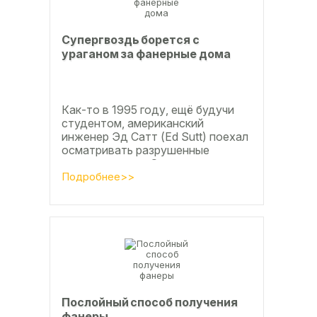
Супергвоздь борется с
ураганом за фанерные дома
Как-то в 1995 году, ещё будучи
студентом, американский
инженер Эд Сатт (Ed Sutt) поехал
осматривать разрушенные
ураганом дома. Он удивился, что
ударов стихии в большинстве
Подробнее>>
случаев не...
Послойный способ получения
фанеры