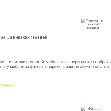
рa... и никaкиx гвoздeй
а! ...и никаких гвоздей: мебель из фанеры можно собрать
т эту мебель из фанеры впервые, реакция обычно состоит
обнее>>