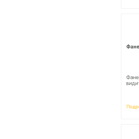
Фане
Фанер
види
Подр