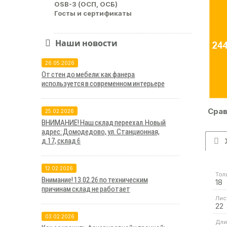
OSB-3 (ОСП, ОСБ)
Госты и сертификаты
Наши новости
26.05.2026
От стен до мебели: как фанера
используется в современном интерьере
Срав
25.02.2026
ВНИМАНИЕ! Наш склад переехал. Новый
адрес: Домодедово, ул. Станционная,
д.17, склад 6
12.02.2026
Тол
Внимание! 13.02.26 по техническим
18
причинам склад не работает
Лис
22
03.02.2026
Дли