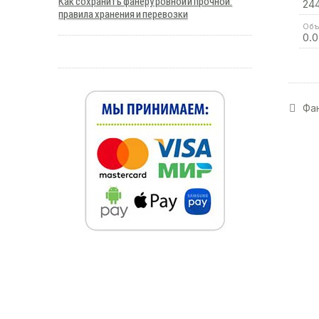
Как сохранить фанеру ровной и прочной:
24
правила хранения и перевозки
Объ
0.
Фан