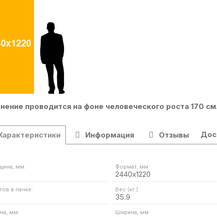
нение проводится на фоне человеческого роста 170 см
Дос
Характеристики
Информация
Отзывы
щина, мм:
Формат, мм:
2440х1220
тов в пачке:
Вес (кг.):
35.9
на, мм:
Ширина, мм: