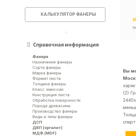
КАЛЬКУЛЯТОР ФАНЕРЫ
п
Справочная информация
Фанера
Назначение фанеры
Сорта фанеры
Вы м
Марка фанеры
Москв
Формат листа
Толщина фанеры
харак
Класс эмиссии
(2) Г
Конструкция листа
2440х
Обработка поверхности
Порода древесины
меньш
Производство фанеры
Толщи
Виды и типы фанеры
спирт
ДСП
ДВП (оргалит)
МДФ (MDF)