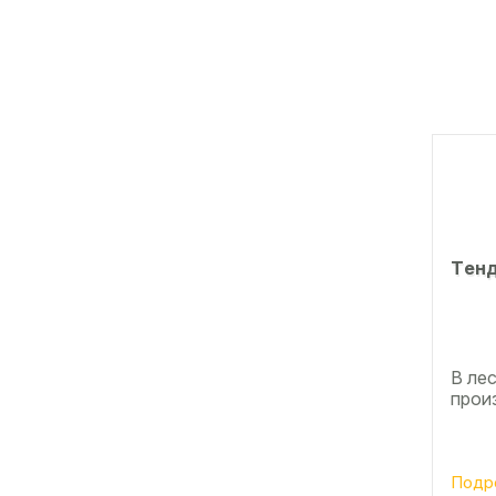
Тeнд
В ле
прои
Подр