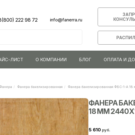
ЗАП
КОНСУЛ
8(800) 222 98 72
info@fanerra.ru
РАСПИЛ
АЙС-ЛИСТ
О КОМПАНИИ
БЛОГ
ОПЛАТА И Д
Фанера
Фанера бакелизированная
Фанера бакелизированная ФБС-1-А 18
ФАНЕРА БАК
18 ММ 2440Х
5 610
руб.