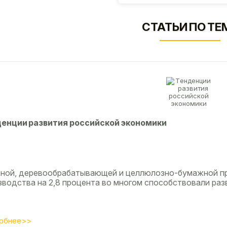
СТАТЬИ ПО ТЕ
eнции paзвития poccийcкoй экoнoмики
сной, деревообрабатывающей и целлюлозно-бумажной п
зводства на 2,8 процента во многом способствовали разв
обнее>>