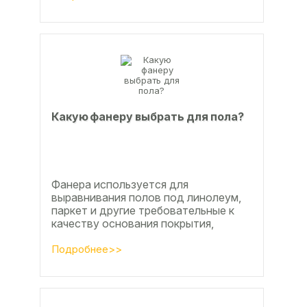
Недавно мы...
Какую фанеру выбрать для пола?
Фанера используется для
выравнивания полов под линолеум,
паркет и другие требовательные к
качеству основания покрытия,
настила чистового и чернового слоя
по деревянным лагам или...
Подробнее>>