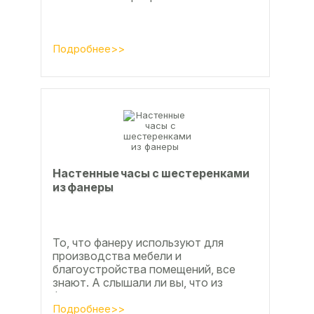
Подробнее>>
Настенные часы с шестеренками
из фанеры
То, что фанеру используют для
производства мебели и
благоустройства помещений, все
знают. А слышали ли вы, что из
фанеры делают красивые ажурные
часы? Удивительно, но факт.
Подробнее>>