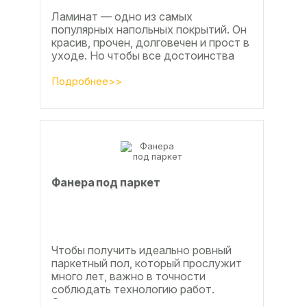
Ламинат — одно из самых
популярных напольных покрытий. Он
красив, прочен, долговечен и прост в
уходе. Но чтобы все достоинства
данного материала полностью
раскрылись, важно...
Подробнее>>
Фанера под паркет
Чтобы получить идеально ровный
паркетный пол, который прослужит
много лет, важно в точности
соблюдать технологию работ.
Сегодня одним из самых простых и