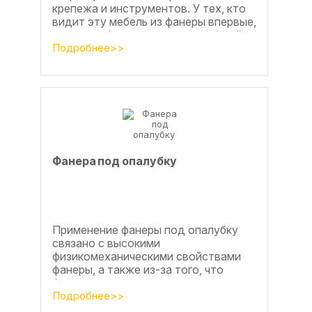
крепежа и инструментов. У тех, кто
видит эту мебель из фанеры впервые,
реакция обычно состоит из четырёх
букв
Подробнее>>
Фанера под опалубку
Применение фанеры под опалубку
связано с высокими
физикомеханическими свойствами
фанеры, а также из-за того, что
фанера позволяет получать
достаточно большие ровные
Подробнее>>
поверхности, что...