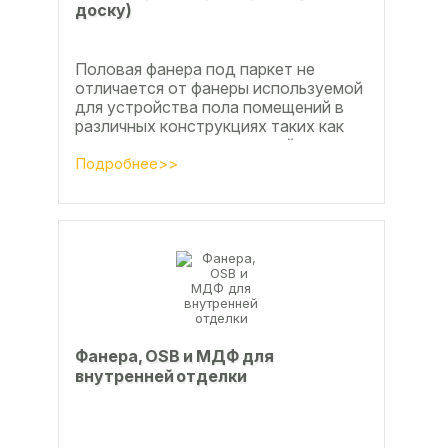
доску)
Половая фанера под паркет не
отличается от фанеры используемой
для устройства пола помещений в
различных конструкциях таких как
ламинат из ламинированной
паркетной доски, а так же...
Подробнее>>
Фанера, OSB и МДФ для
внутренней отделки