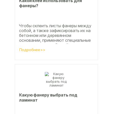
Какой клей использовать для
фанеры?
Чтобы склеить листы фанеры между
собой, а также зафиксировать их на
бетонном или деревянном
основании, применяют специальные
клеевые составы. В этой статье
расскажем, какой клей...
Подробнее>>
Какую фанеру выбрать под
ламинат