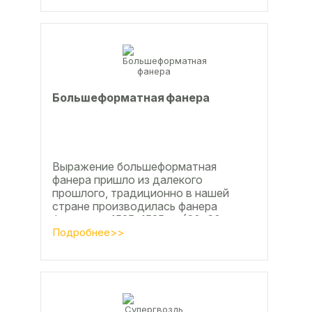
Большеформатная фанера
Выражение большеформатная
фанера пришло из далекого
прошлого, традиционно в нашей
стране производилась фанера
форматом 1525х1525мм (60х60
дюймов), форматы отличающиеся в
Подробнее>>
большую...