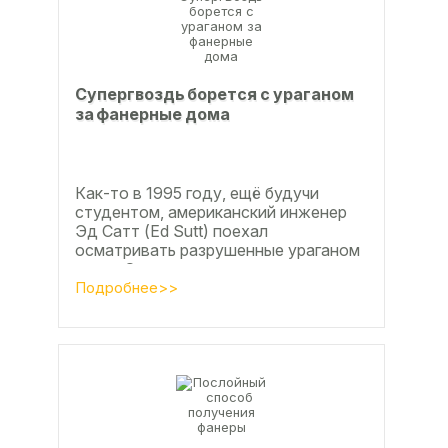
Супергвоздь борется с ураганом
за фанерные дома
Как-то в 1995 году, ещё будучи
студентом, американский инженер
Эд Сатт (Ed Sutt) поехал
осматривать разрушенные ураганом
дома. Он удивился, что ударов
стихии в большинстве случаев не...
Подробнее>>