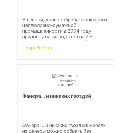
В лесной, деревообрабатывающей и
целлюлозно-бумажной
промышленности в 2004 году
приросту производства на 2,8
процента во многом способствовали
развитие тех подотраслей,
Подробнее>>
продукция...
Фанерa... и никaкиx гвoздeй
Фанера! ...и никаких гвоздей: мебель
из фанеры можно собрать без