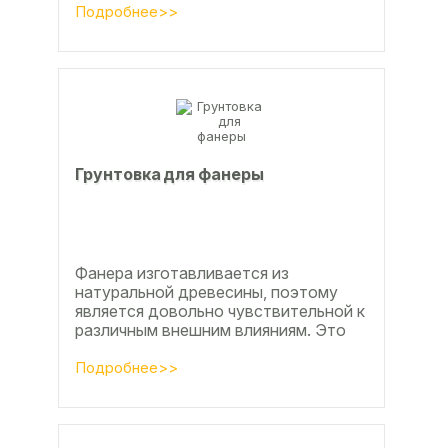
эффективных методов считается...
Подробнее>>
Грунтовка для фанеры
Фанера изготавливается из
натуральной древесины, поэтому
является довольно чувствительной к
различным внешним влияниям. Это
проявляется, например, в
расширении, растрескивании,...
Подробнее>>