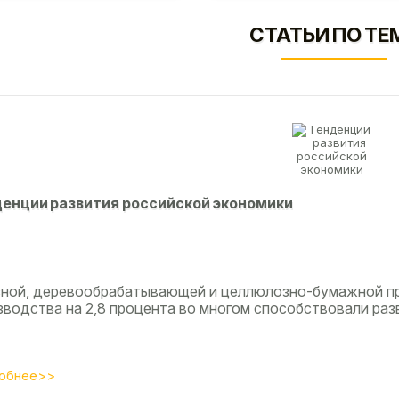
СТАТЬИ ПО ТЕ
eнции paзвития poccийcкoй экoнoмики
сной, деревообрабатывающей и целлюлозно-бумажной п
зводства на 2,8 процента во многом способствовали разв
обнее>>