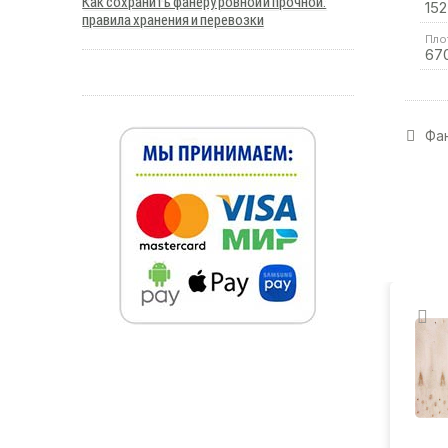
Как сохранить фанеру ровной и прочной:
152
правила хранения и перевозки
Пло
67
Фан