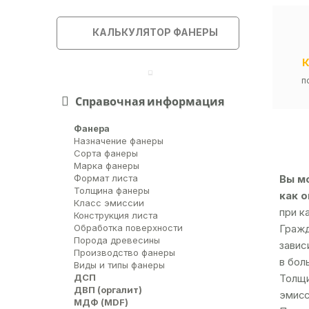
КАЛЬКУЛЯТОР ФАНЕРЫ
п
Справочная информация
Фанера
Назначение фанеры
Сорта фанеры
Марка фанеры
Вы мо
Формат листа
Толщина фанеры
как о
Класс эмиссии
при к
Конструкция листа
Гражд
Обработка поверхности
Порода древесины
завис
Производство фанеры
в бол
Виды и типы фанеры
ДСП
Толщи
ДВП (оргалит)
эмисс
МДФ (MDF)