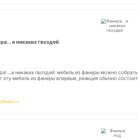
рa... и никaкиx гвoздeй
а! ...и никаких гвоздей: мебель из фанеры можно собрать
т эту мебель из фанеры впервые, реакция обычно состоит
обнее>>