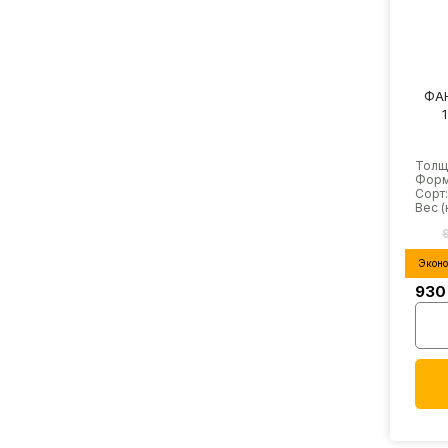
ФАН
Толщи
Форма
Сорт:
Вес (к
Экон
930