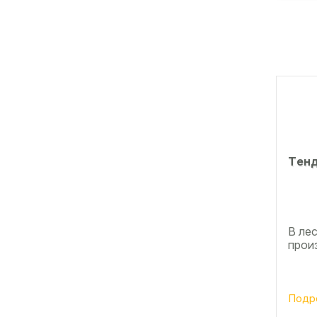
Тeнд
В ле
прои
Подр