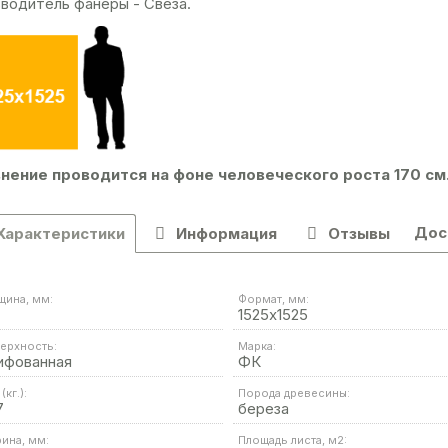
водитель фанеры - Свеза.
нение проводится на фоне человеческого роста 170 см
Дос
Характеристики
Информация
Отзывы
щина, мм:
Формат, мм:
1525х1525
ерхность:
Марка:
ифованная
ФК
(кг.):
Порода древесины:
7
береза
ина, мм:
Площадь листа, м2: