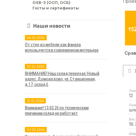
Произ
OSB-3 (ОСП, ОСБ)
Госты и сертификаты
Наши новости
26.05.2026
От стен до мебели: как фанера
используется в современном интерьере
Срав
25.02.2026
ВНИМАНИЕ! Наш склад переехал. Новый
адрес: Домодедово, ул. Станционная,
д.17, склад 6
Тол
12
12.02.2026
Пов
Внимание! 13.02.26 по техническим
шл
причинам склад не работает
Вес 
18.
03.02.2026
Шир