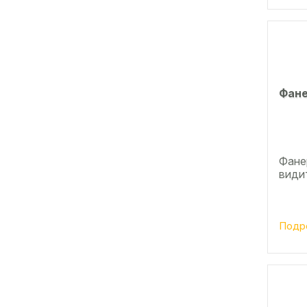
Фане
Фанер
види
Подр