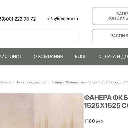
ЗАП
КОНСУЛ
8(800) 222 98 72
info@fanerra.ru
РАСПИЛ
АЙС-ЛИСТ
О КОМПАНИИ
БЛОГ
ОПЛАТА И Д
Фанера
Фанера под паркет
Фанера ФК березовая 12 мм 1525х1525 сорт 3/
ФАНЕРА ФК 
1525Х1525 С
1 100
руб.