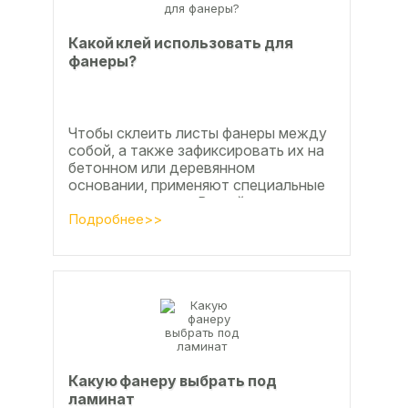
Какой клей использовать для
фанеры?
Чтобы склеить листы фанеры между
собой, а также зафиксировать их на
бетонном или деревянном
основании, применяют специальные
клеевые составы. В этой статье
расскажем, какой клей...
Подробнее>>
Какую фанеру выбрать под
ламинат