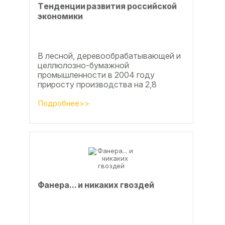
Тeндeнции paзвития poccийcкoй
экoнoмики
В лесной, деревообрабатывающей и
целлюлозно-бумажной
промышленности в 2004 году
приросту производства на 2,8
процента во многом способствовали
развитие тех подотраслей,
Подробнее>>
продукция...
Фанерa... и никaкиx гвoздeй