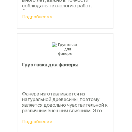
много лет, важно в точности
соблюдать технологию работ.
Сегодня одним из самых простых и
эффективных методов считается...
Подробнее>>
Грунтовка для фанеры
Фанера изготавливается из
натуральной древесины, поэтому
является довольно чувствительной к
различным внешним влияниям. Это
проявляется, например, в
расширении, растрескивании,...
Подробнее>>