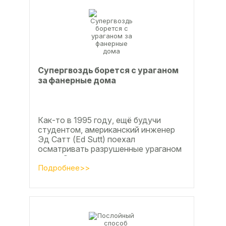
Супергвоздь борется с ураганом
за фанерные дома
Как-то в 1995 году, ещё будучи
студентом, американский инженер
Эд Сатт (Ed Sutt) поехал
осматривать разрушенные ураганом
дома. Он удивился, что ударов
стихии в большинстве случаев не...
Подробнее>>