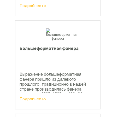
фанера позволяет получать
достаточно большие ровные
Подробнее>>
поверхности, что...
Большеформатная фанера
Выражение большеформатная
фанера пришло из далекого
прошлого, традиционно в нашей
стране производилась фанера
форматом 1525х1525мм (60х60
дюймов), форматы отличающиеся в
Подробнее>>
большую...