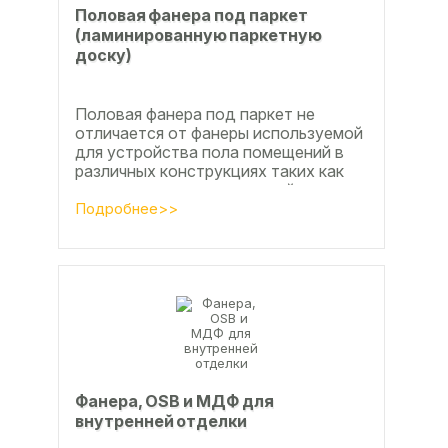
Половая фанера под паркет
(ламинированную паркетную
доску)
Половая фанера под паркет не
отличается от фанеры используемой
для устройства пола помещений в
различных конструкциях таких как
ламинат из ламинированной
паркетной доски, а так же...
Подробнее>>
Фанера, OSB и МДФ для
внутренней отделки