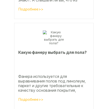
знают. А слышали ли вы, что из
фанеры делают красивые ажурные
часы? Удивительно, но факт.
Подробнее>>
Недавно мы...
Какую фанеру выбрать для пола?
Фанера используется для
выравнивания полов под линолеум,
паркет и другие требовательные к
качеству основания покрытия,
настила чистового и чернового слоя
по деревянным лагам или...
Подробнее>>