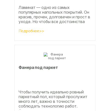
Ламинат — одно из самых
популярных напольных покрытий. Он
красив, прочен, долговечен и прост в
уходе. Но чтобы все достоинства
данного материала полностью
раскрылись, важно...
Подробнее>>
Фанера под паркет
Чтобы получить идеально ровный
паркетный пол, который прослужит
много лет, важно в точности
соблюдать технологию работ.
Сегодня одним из самых простых и