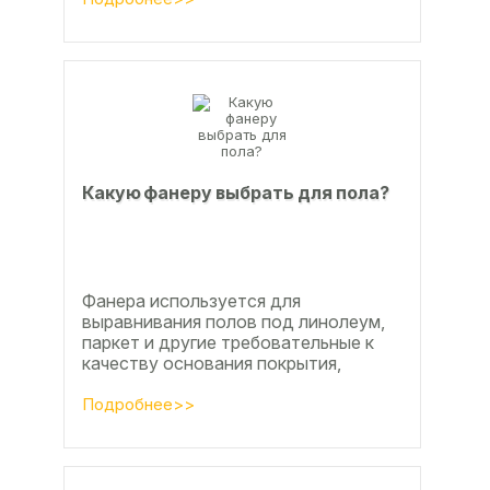
Недавно мы...
Какую фанеру выбрать для пола?
Фанера используется для
выравнивания полов под линолеум,
паркет и другие требовательные к
качеству основания покрытия,
настила чистового и чернового слоя
по деревянным лагам или...
Подробнее>>