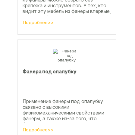
крепежа и инструментов. У тех, кто
видит эту мебель из фанеры впервые,
реакция обычно состоит из четырёх
букв
Подробнее>>
Фанера под опалубку
Применение фанеры под опалубку
связано с высокими
физикомеханическими свойствами
фанеры, а также из-за того, что
фанера позволяет получать
достаточно большие ровные
Подробнее>>