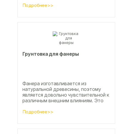
эффективных методов считается...
Подробнее>>
Грунтовка для фанеры
Фанера изготавливается из
натуральной древесины, поэтому
является довольно чувствительной к
различным внешним влияниям. Это
проявляется, например, в
расширении, растрескивании,...
Подробнее>>