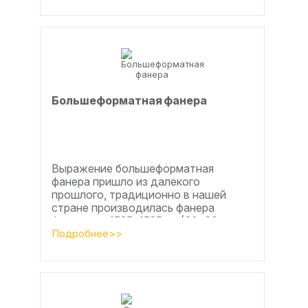
поверхности, что...
Большеформатная фанера
Выражение большеформатная
фанера пришло из далекого
прошлого, традиционно в нашей
стране производилась фанера
форматом 1525х1525мм (60х60
дюймов), форматы отличающиеся в
Подробнее>>
большую...