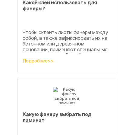
Какой клей использовать для
фанеры?
Чтобы склеить листы фанеры между
собой, а также зафиксировать их на
бетонном или деревянном
основании, применяют специальные
клеевые составы. В этой статье
расскажем, какой клей...
Подробнее>>
Какую фанеру выбрать под
ламинат