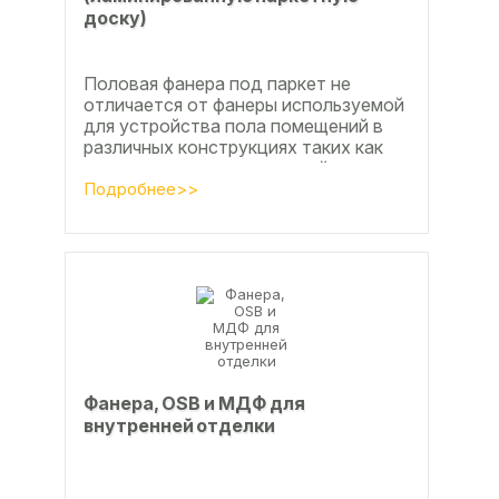
доску)
Половая фанера под паркет не
отличается от фанеры используемой
для устройства пола помещений в
различных конструкциях таких как
ламинат из ламинированной
паркетной доски, а так же...
Подробнее>>
Фанера, OSB и МДФ для
внутренней отделки