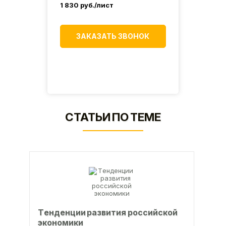
1 830
руб./лист
1 800
К
ЗАКАЗАТЬ ЗВОНОК
СТАТЬИ ПО ТЕМЕ
Тeндeнции paзвития poccийcкoй
экoнoмики