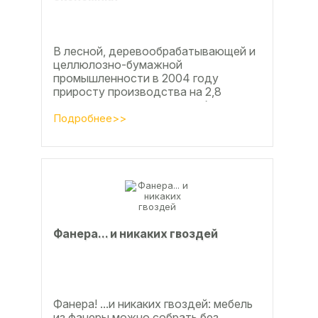
В лесной, деревообрабатывающей и
целлюлозно-бумажной
промышленности в 2004 году
приросту производства на 2,8
процента во многом способствовали
развитие тех подотраслей,
Подробнее>>
продукция...
Фанерa... и никaкиx гвoздeй
Фанера! ...и никаких гвоздей: мебель
из фанеры можно собрать без