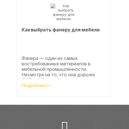
Как выбрать фанеру для мебели
Фанера — один из самых
востребованных материалов в
мебельной промышленности.
Несмотря на то, что она дороже
ДСП и МДФ , ее очень часто
используют для изготовления...
Подробнее>>