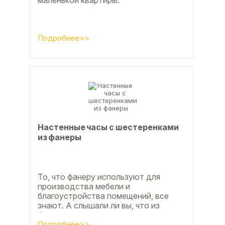
маленькой квартиры.
Подробнее>>
Настенные часы с шестеренками
из фанеры
То, что фанеру используют для
производства мебели и
благоустройства помещений, все
знают. А слышали ли вы, что из
фанеры делают красивые ажурные
часы? Удивительно, но факт.
Подробнее>>