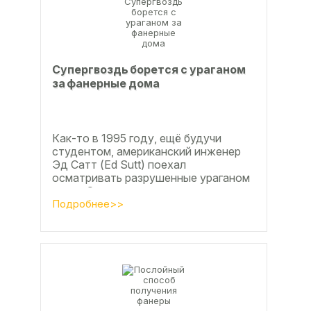
Супергвоздь борется с ураганом
за фанерные дома
Как-то в 1995 году, ещё будучи
студентом, американский инженер
Эд Сатт (Ed Sutt) поехал
осматривать разрушенные ураганом
дома. Он удивился, что ударов
стихии в большинстве случаев не...
Подробнее>>