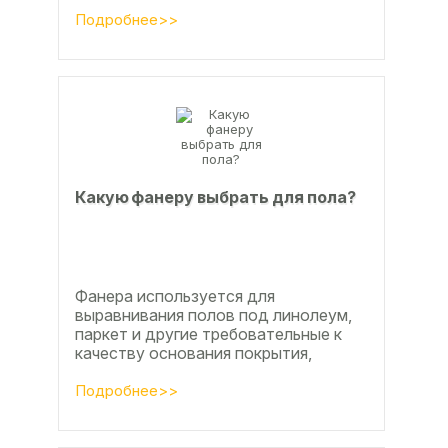
фанеры делают красивые ажурные
часы? Удивительно, но факт.
Подробнее>>
Недавно мы...
Какую фанеру выбрать для пола?
Фанера используется для
выравнивания полов под линолеум,
паркет и другие требовательные к
качеству основания покрытия,
настила чистового и чернового слоя
по деревянным лагам или...
Подробнее>>