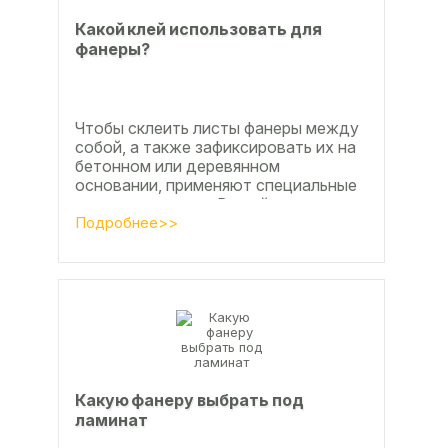
Какой клей использовать для
фанеры?
Чтобы склеить листы фанеры между
собой, а также зафиксировать их на
бетонном или деревянном
основании, применяют специальные
клеевые составы. В этой статье
расскажем, какой клей...
Подробнее>>
Какую фанеру выбрать под
ламинат