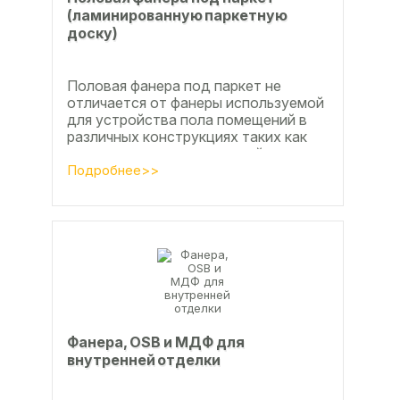
(ламинированную паркетную
доску)
Половая фанера под паркет не
отличается от фанеры используемой
для устройства пола помещений в
различных конструкциях таких как
ламинат из ламинированной
паркетной доски, а так же...
Подробнее>>
Фанера, OSB и МДФ для
внутренней отделки