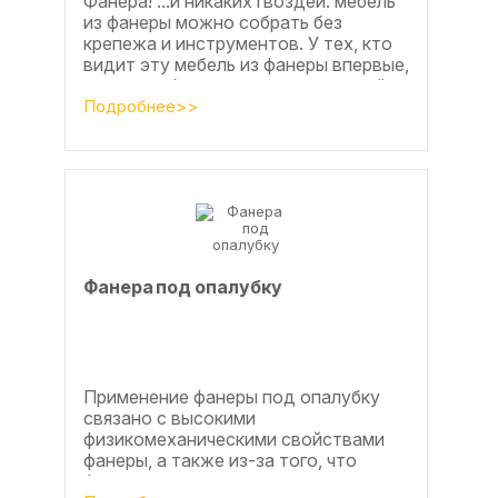
Фанера! ...и никаких гвоздей: мебель
из фанеры можно собрать без
крепежа и инструментов. У тех, кто
видит эту мебель из фанеры впервые,
реакция обычно состоит из четырёх
букв
Подробнее>>
Фанера под опалубку
Применение фанеры под опалубку
связано с высокими
физикомеханическими свойствами
фанеры, а также из-за того, что
фанера позволяет получать