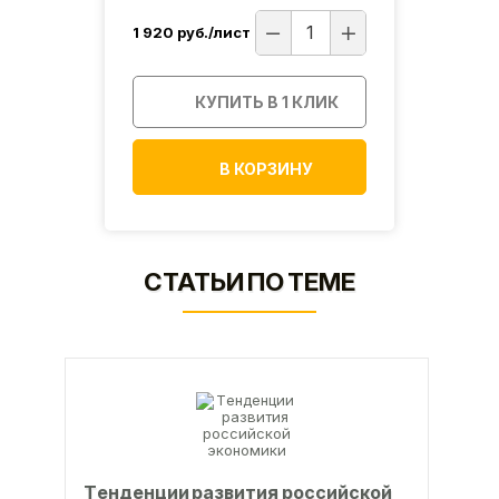
1 920
руб./лист
1 890
ИК
КУПИТЬ В 1 КЛИК
В КОРЗИНУ
СТАТЬИ ПО ТЕМЕ
Тeндeнции paзвития poccийcкoй