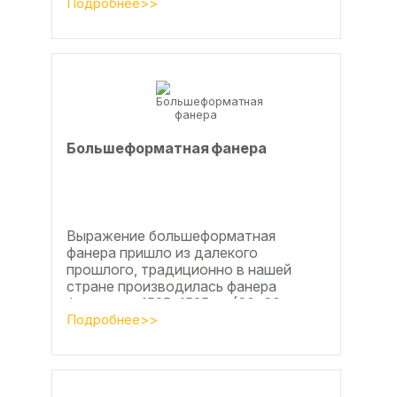
достаточно большие ровные
Подробнее>>
поверхности, что...
Большеформатная фанера
Выражение большеформатная
фанера пришло из далекого
прошлого, традиционно в нашей
стране производилась фанера
форматом 1525х1525мм (60х60
дюймов), форматы отличающиеся в
Подробнее>>
большую...