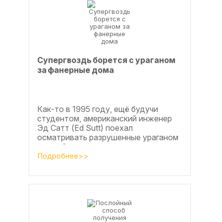
Супергвоздь борется с ураганом
за фанерные дома
Как-то в 1995 году, ещё будучи
студентом, американский инженер
Эд Сатт (Ed Sutt) поехал
осматривать разрушенные ураганом
дома. Он удивился, что ударов
стихии в большинстве случаев не...
Подробнее>>