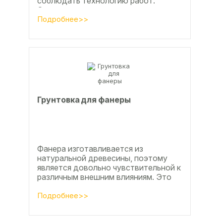
соблюдать технологию работ.
Сегодня одним из самых простых и
эффективных методов считается...
Подробнее>>
Грунтовка для фанеры
Фанера изготавливается из
натуральной древесины, поэтому
является довольно чувствительной к
различным внешним влияниям. Это
проявляется, например, в
расширении, растрескивании,...
Подробнее>>