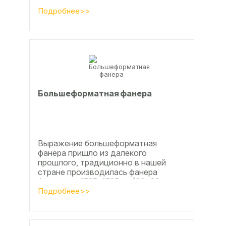
фанера позволяет получать
достаточно большие ровные
Подробнее>>
поверхности, что...
Большеформатная фанера
Выражение большеформатная
фанера пришло из далекого
прошлого, традиционно в нашей
стране производилась фанера
форматом 1525х1525мм (60х60
дюймов), форматы отличающиеся в
Подробнее>>
большую...