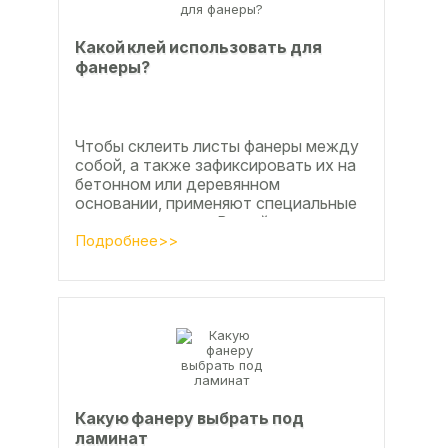
Какой клей использовать для
фанеры?
Чтобы склеить листы фанеры между
собой, а также зафиксировать их на
бетонном или деревянном
основании, применяют специальные
клеевые составы. В этой статье
расскажем, какой клей...
Подробнее>>
Какую фанеру выбрать под
ламинат