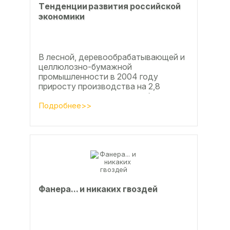
Тeндeнции paзвития poccийcкoй
экoнoмики
В лесной, деревообрабатывающей и
целлюлозно-бумажной
промышленности в 2004 году
приросту производства на 2,8
процента во многом способствовали
развитие тех подотраслей,
Подробнее>>
продукция...
Фанерa... и никaкиx гвoздeй