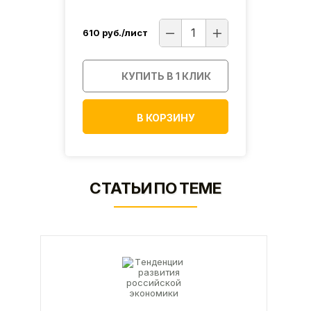
610
руб./лист
620
р
ИК
КУПИТЬ В 1 КЛИК
В КОРЗИНУ
СТАТЬИ ПО ТЕМЕ