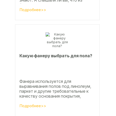
знают. А слышали ли вы, что из
фанеры делают красивые ажурные
часы? Удивительно, но факт.
Подробнее>>
Недавно мы...
Какую фанеру выбрать для пола?
Фанера используется для
выравнивания полов под линолеум,
паркет и другие требовательные к
качеству основания покрытия,
настила чистового и чернового слоя
по деревянным лагам или...
Подробнее>>