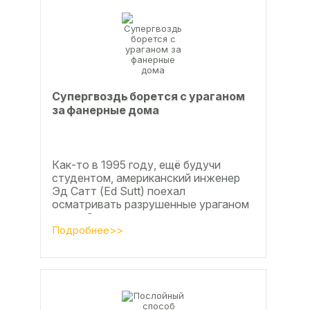
Супергвоздь борется с ураганом
за фанерные дома
Как-то в 1995 году, ещё будучи
студентом, американский инженер
Эд Сатт (Ed Sutt) поехал
осматривать разрушенные ураганом
дома. Он удивился, что ударов
стихии в большинстве случаев не...
Подробнее>>