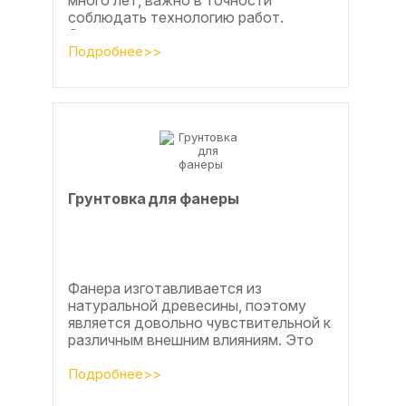
много лет, важно в точности
соблюдать технологию работ.
Сегодня одним из самых простых и
эффективных методов считается...
Подробнее>>
Грунтовка для фанеры
Фанера изготавливается из
натуральной древесины, поэтому
является довольно чувствительной к
различным внешним влияниям. Это
проявляется, например, в
расширении, растрескивании,...
Подробнее>>