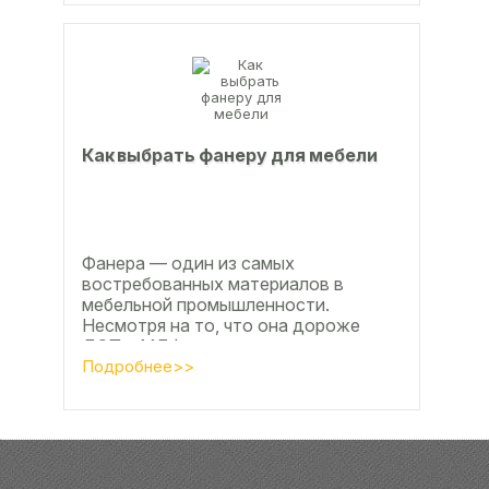
Как выбрать фанеру для мебели
Фанера — один из самых
востребованных материалов в
мебельной промышленности.
Несмотря на то, что она дороже
ДСП и МДФ , ее очень часто
используют для изготовления...
Подробнее>>