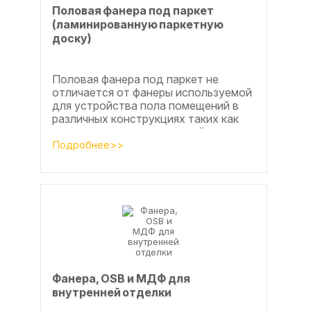
Половая фанера под паркет
(ламинированную паркетную
доску)
Половая фанера под паркет не
отличается от фанеры используемой
для устройства пола помещений в
различных конструкциях таких как
ламинат из ламинированной
паркетной доски, а так же...
Подробнее>>
Фанера, OSB и МДФ для
внутренней отделки