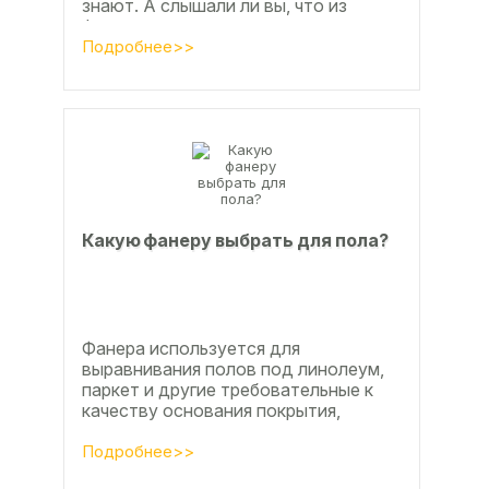
знают. А слышали ли вы, что из
фанеры делают красивые ажурные
часы? Удивительно, но факт.
Подробнее>>
Недавно мы...
Какую фанеру выбрать для пола?
Фанера используется для
выравнивания полов под линолеум,
паркет и другие требовательные к
качеству основания покрытия,
настила чистового и чернового слоя
по деревянным лагам или...
Подробнее>>