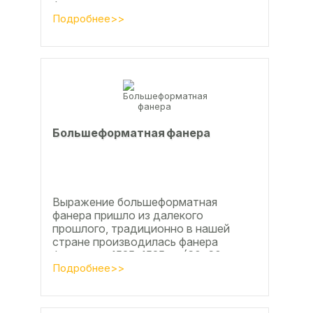
фанера позволяет получать
достаточно большие ровные
Подробнее>>
поверхности, что...
Большеформатная фанера
Выражение большеформатная
фанера пришло из далекого
прошлого, традиционно в нашей
стране производилась фанера
форматом 1525х1525мм (60х60
дюймов), форматы отличающиеся в
Подробнее>>
большую...