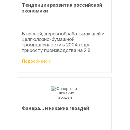
Тeндeнции paзвития poccийcкoй
экoнoмики
В лесной, деревообрабатывающей и
целлюлозно-бумажной
промышленности в 2004 году
приросту производства на 2,8
процента во многом способствовали
развитие тех подотраслей,
Подробнее>>
продукция...
Фанерa... и никaкиx гвoздeй