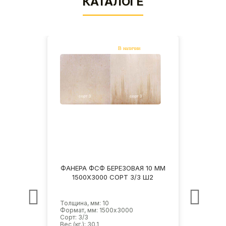
КАТАЛОГЕ
10 ММ
ФАНЕРА ФСФ БЕРЕЗОВАЯ 10 ММ
ФАНЕ
НШ
1500Х3000 СОРТ 3/3 Ш2
1
Толщина, мм: 10
Толщин
Формат, мм: 1500х3000
Форма
Сорт: 3/3
Сорт: 
Вес (кг.): 30.1
Вес (кг