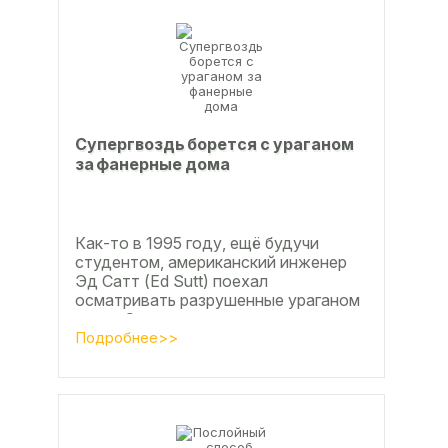
Супергвоздь борется с ураганом
за фанерные дома
Как-то в 1995 году, ещё будучи
студентом, американский инженер
Эд Сатт (Ed Sutt) поехал
осматривать разрушенные ураганом
дома. Он удивился, что ударов
стихии в большинстве случаев не...
Подробнее>>