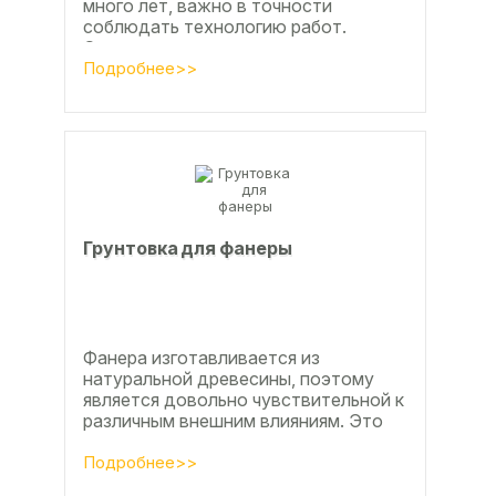
много лет, важно в точности
соблюдать технологию работ.
Сегодня одним из самых простых и
эффективных методов считается...
Подробнее>>
Грунтовка для фанеры
Фанера изготавливается из
натуральной древесины, поэтому
является довольно чувствительной к
различным внешним влияниям. Это
проявляется, например, в
расширении, растрескивании,...
Подробнее>>