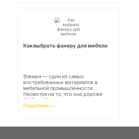
Как выбрать фанеру для мебели
Фанера — один из самых
востребованных материалов в
мебельной промышленности.
Несмотря на то, что она дороже
ДСП и МДФ , ее очень часто
используют для изготовления...
Подробнее>>