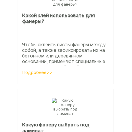
Какой клей использовать для
фанеры?
Чтобы склеить листы фанеры между
собой, а также зафиксировать их на
бетонном или деревянном
основании, применяют специальные
клеевые составы. В этой статье
расскажем, какой клей...
Подробнее>>
Какую фанеру выбрать под
ламинат