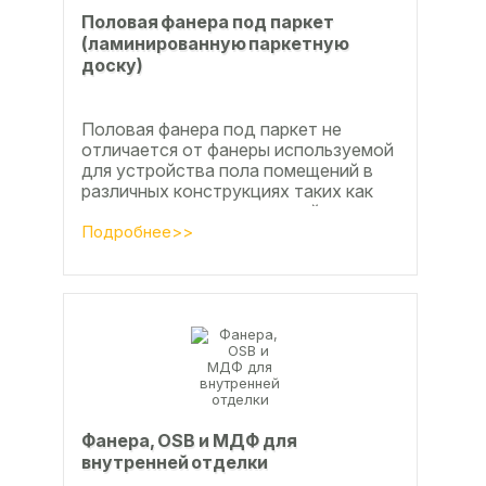
Половая фанера под паркет
(ламинированную паркетную
доску)
Половая фанера под паркет не
отличается от фанеры используемой
для устройства пола помещений в
различных конструкциях таких как
ламинат из ламинированной
паркетной доски, а так же...
Подробнее>>
Фанера, OSB и МДФ для
внутренней отделки