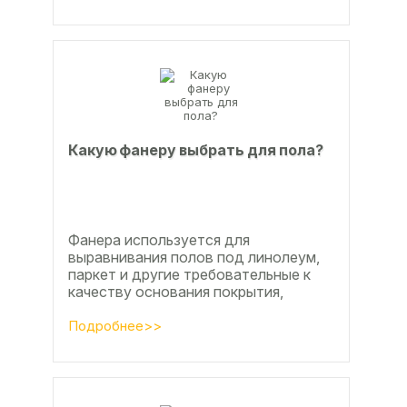
Недавно мы...
Какую фанеру выбрать для пола?
Фанера используется для
выравнивания полов под линолеум,
паркет и другие требовательные к
качеству основания покрытия,
настила чистового и чернового слоя
по деревянным лагам или...
Подробнее>>