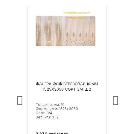
10 ММ
ФАНЕРА ФСФ БЕРЕЗОВАЯ 10 ММ
ФАНЕ
НШ
1525Х3050 СОРТ 3/4 Ш2
1
Толщина, мм: 10
Толщин
Формат, мм: 1525х3050
Форма
Сорт: 3/4
Сорт: 
Вес (кг.): 31.2
Вес (кг
2 370
руб./лист
2 52