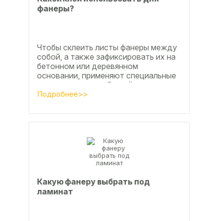
фанеры?
Чтобы склеить листы фанеры между
собой, а также зафиксировать их на
бетонном или деревянном
основании, применяют специальные
клеевые составы. В этой статье
расскажем, какой клей...
Подробнее>>
Какую фанеру выбрать под
ламинат