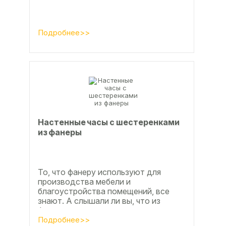
Подробнее>>
Настенные часы с шестеренками
из фанеры
То, что фанеру используют для
производства мебели и
благоустройства помещений, все
знают. А слышали ли вы, что из
фанеры делают красивые ажурные
часы? Удивительно, но факт.
Подробнее>>