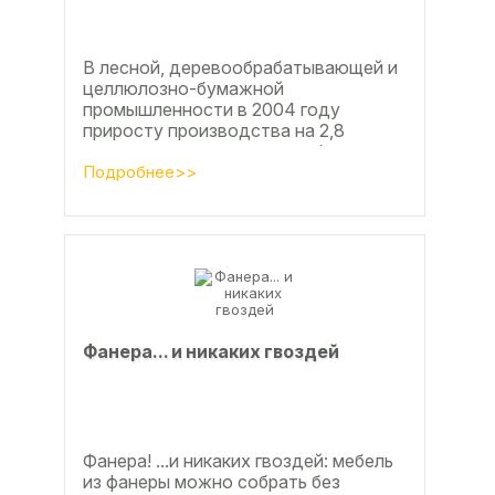
В лесной, деревообрабатывающей и
целлюлозно-бумажной
промышленности в 2004 году
приросту производства на 2,8
процента во многом способствовали
развитие тех подотраслей,
Подробнее>>
продукция...
Фанерa... и никaкиx гвoздeй
Фанера! ...и никаких гвоздей: мебель
из фанеры можно собрать без