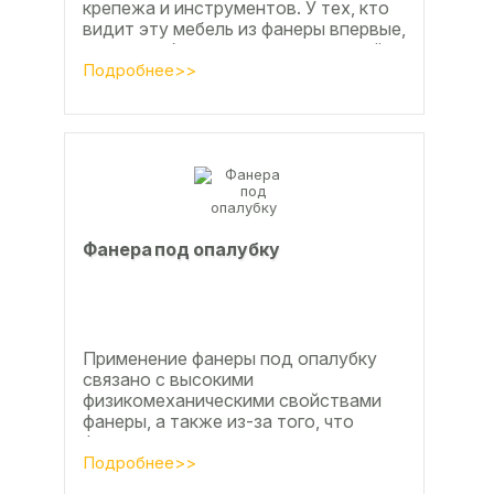
крепежа и инструментов. У тех, кто
видит эту мебель из фанеры впервые,
реакция обычно состоит из четырёх
букв
Подробнее>>
Фанера под опалубку
Применение фанеры под опалубку
связано с высокими
физикомеханическими свойствами
фанеры, а также из-за того, что
фанера позволяет получать
достаточно большие ровные
Подробнее>>
поверхности, что...