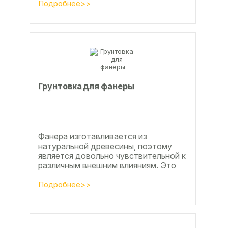
эффективных методов считается...
Подробнее>>
Грунтовка для фанеры
Фанера изготавливается из
натуральной древесины, поэтому
является довольно чувствительной к
различным внешним влияниям. Это
проявляется, например, в
расширении, растрескивании,...
Подробнее>>