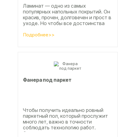
Ламинат — одно из самых
популярных напольных покрытий. Он
красив, прочен, долговечен и прост в
уходе. Но чтобы все достоинства
данного материала полностью
раскрылись, важно...
Подробнее>>
Фанера под паркет
Чтобы получить идеально ровный
паркетный пол, который прослужит
много лет, важно в точности
соблюдать технологию работ.
Сегодня одним из самых простых и