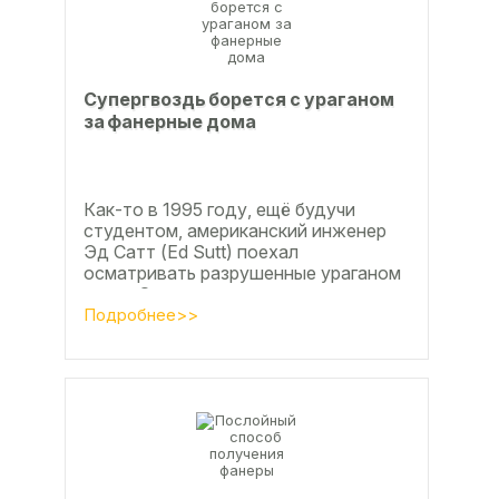
Супергвоздь борется с ураганом
за фанерные дома
Как-то в 1995 году, ещё будучи
студентом, американский инженер
Эд Сатт (Ed Sutt) поехал
осматривать разрушенные ураганом
дома. Он удивился, что ударов
стихии в большинстве случаев не...
Подробнее>>