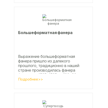
Большеформатная фанера
Выражение большеформатная
фанера пришло из далекого
прошлого, традиционно в нашей
стране производилась фанера
форматом 1525х1525мм (60х60
дюймов), форматы отличающиеся в
Подробнее>>
большую...