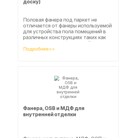
доску)
Половая фанера под паркет не
отличается от фанеры используемой
для устройства пола помещений в
различных конструкциях таких как
ламинат из ламинированной
паркетной доски, а так же...
Подробнее>>
Фанера, OSB и МДФ для
внутренней отделки