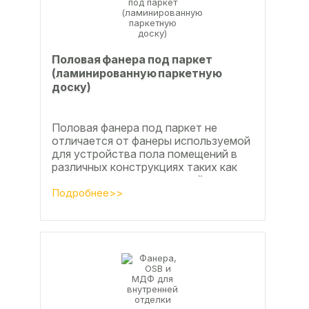
Половая фанера под паркет
(ламинированную паркетную
доску)
Половая фанера под паркет не
отличается от фанеры используемой
для устройства пола помещений в
различных конструкциях таких как
ламинат из ламинированной
паркетной доски, а так же...
Подробнее>>