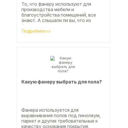
То, что фанеру используют для
производства мебели и
благоустройства помещений, все
знают. А слышали ли вы, что из
фанеры делают красивые ажурные
часы? Удивительно, но факт.
Подробнее>>
Недавно мы...
Какую фанеру выбрать для пола?
Фанера используется для
выравнивания полов под линолеум,
паркет и другие требовательные к
качеству основания покрытия,