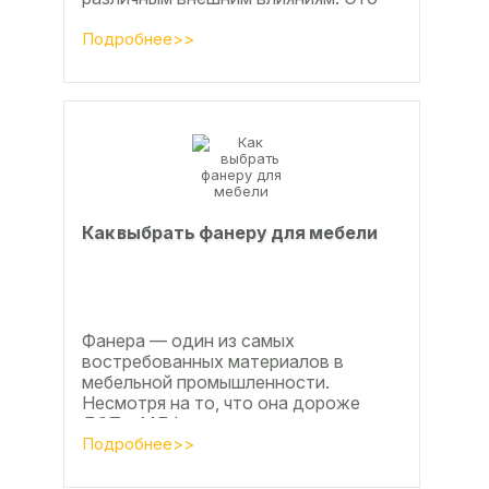
проявляется, например, в
расширении, растрескивании,...
Подробнее>>
Как выбрать фанеру для мебели
Фанера — один из самых
востребованных материалов в
мебельной промышленности.
Несмотря на то, что она дороже
ДСП и МДФ , ее очень часто
используют для изготовления...
Подробнее>>