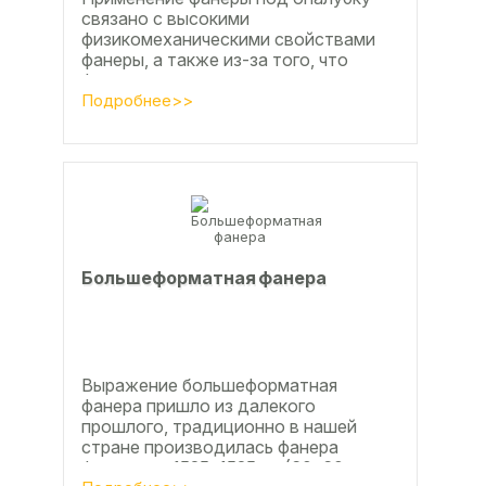
связано с высокими
физикомеханическими свойствами
фанеры, а также из-за того, что
фанера позволяет получать
достаточно большие ровные
Подробнее>>
поверхности, что...
Большеформатная фанера
Выражение большеформатная
фанера пришло из далекого
прошлого, традиционно в нашей
стране производилась фанера
форматом 1525х1525мм (60х60