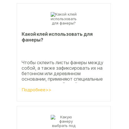
Какой клей использовать для
фанеры?
Чтобы склеить листы фанеры между
собой, а также зафиксировать их на
бетонном или деревянном
основании, применяют специальные
клеевые составы. В этой статье
расскажем, какой клей...
Подробнее>>