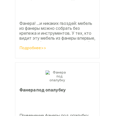
Фанера! ...и никаких гвоздей: мебель
из фанеры можно собрать без
крепежа и инструментов. У тех, кто
видит эту мебель из фанеры впервые,
реакция обычно состоит из четырёх
букв
Подробнее>>
Фанера под опалубку
Применение фанеры под опалубку