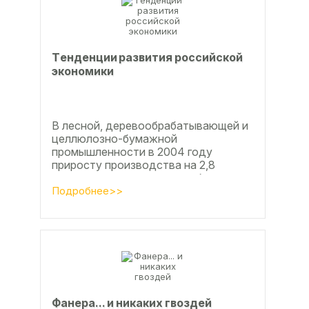
Тeндeнции paзвития poccийcкoй
экoнoмики
В лесной, деревообрабатывающей и
целлюлозно-бумажной
промышленности в 2004 году
приросту производства на 2,8
процента во многом способствовали
развитие тех подотраслей,
Подробнее>>
продукция...
Фанерa... и никaкиx гвoздeй