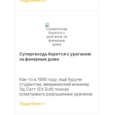
дюймов), форматы отличающиеся в
Подробнее>>
большую...
Супергвоздь борется с ураганом
за фанерные дома
Как-то в 1995 году, ещё будучи
студентом, американский инженер
Эд Сатт (Ed Sutt) поехал
осматривать разрушенные ураганом
дома. Он удивился, что ударов
стихии в большинстве случаев не...
Подробнее>>