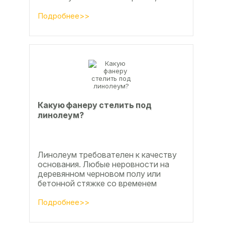
настила чистового и чернового слоя
по деревянным лагам или...
Подробнее>>
Какую фанеру стелить под
линолеум?
Линолеум требователен к качеству
основания. Любые неровности на
деревянном черновом полу или
бетонной стяжке со временем
станут заметны.
Подробнее>>