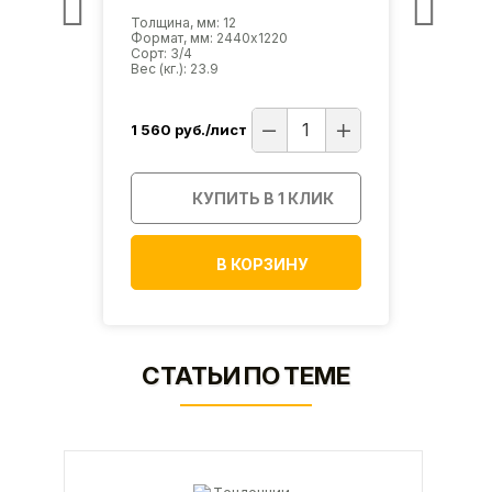
Толщина, мм: 12
Толщин
Формат, мм: 2440х1220
Форма
Сорт: 3/4
Сорт: 
Вес (кг.): 23.9
Вес (кг
1 560
руб./лист
1 660
ИК
КУПИТЬ В 1 КЛИК
В КОРЗИНУ
СТАТЬИ ПО ТЕМЕ