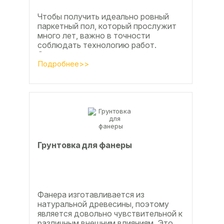
Чтобы получить идеально ровный
паркетный пол, который прослужит
много лет, важно в точности
соблюдать технологию работ.
Сегодня одним из самых простых и
эффективных методов считается...
Подробнее>>
Грунтовка для фанеры
Фанера изготавливается из
натуральной древесины, поэтому
является довольно чувствительной к
различным внешним влияниям. Это