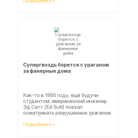
дюймов), форматы отличающиеся в
Подробнее>>
большую...
Супергвоздь борется с ураганом
за фанерные дома
Как-то в 1995 году, ещё будучи
студентом, американский инженер
Эд Сатт (Ed Sutt) поехал
осматривать разрушенные ураганом
дома. Он удивился, что ударов
стихии в большинстве случаев не...
Подробнее>>