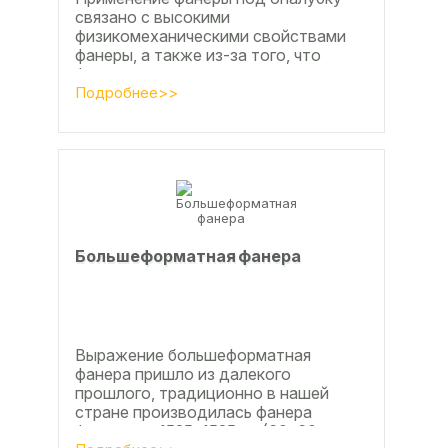
связано с высокими
физикомеханическими свойствами
фанеры, а также из-за того, что
фанера позволяет получать
достаточно большие ровные
Подробнее>>
поверхности, что...
Большеформатная фанера
Выражение большеформатная
фанера пришло из далекого
прошлого, традиционно в нашей
стране производилась фанера
форматом 1525х1525мм (60х60