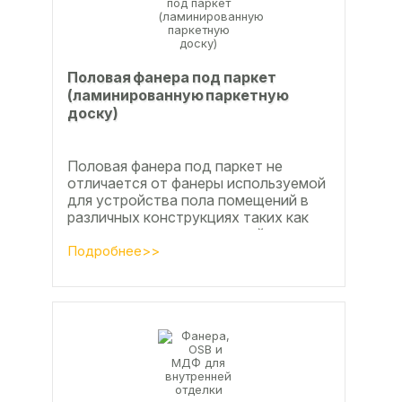
Половая фанера под паркет
(ламинированную паркетную
доску)
Половая фанера под паркет не
отличается от фанеры используемой
для устройства пола помещений в
различных конструкциях таких как
ламинат из ламинированной
паркетной доски, а так же...
Подробнее>>