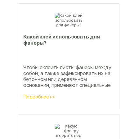
Какой клей использовать для
фанеры?
Чтобы склеить листы фанеры между
собой, а также зафиксировать их на
бетонном или деревянном
основании, применяют специальные
клеевые составы. В этой статье
расскажем, какой клей...
Подробнее>>