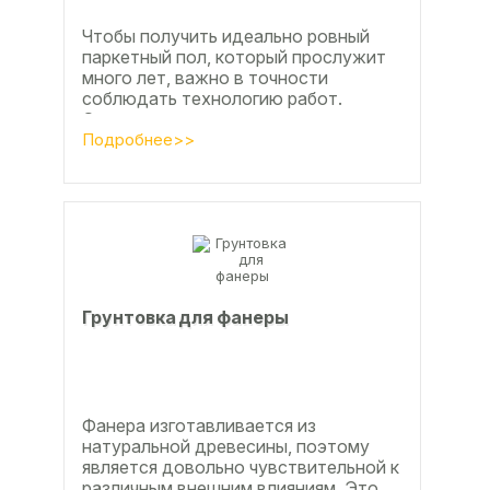
Чтобы получить идеально ровный
паркетный пол, который прослужит
много лет, важно в точности
соблюдать технологию работ.
Сегодня одним из самых простых и
эффективных методов считается...
Подробнее>>
Грунтовка для фанеры
Фанера изготавливается из
натуральной древесины, поэтому
является довольно чувствительной к
различным внешним влияниям. Это