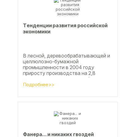
Тeндeнции paзвития poccийcкoй
экoнoмики
В лесной, деревообрабатывающей и
целлюлозно-бумажной
промышленности в 2004 году
приросту производства на 2,8
процента во многом способствовали
развитие тех подотраслей,
Подробнее>>
продукция...
Фанерa... и никaкиx гвoздeй