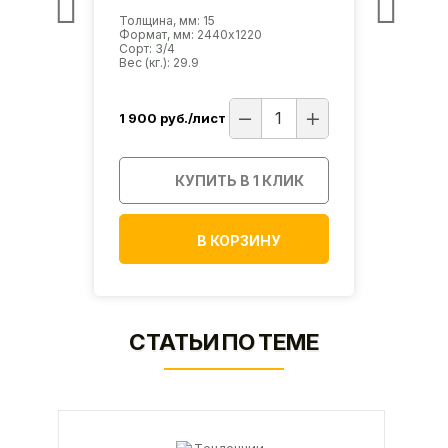
Толщина, мм: 15
Толщин
Формат, мм: 2440х1220
Форма
Сорт: 3/4
Сорт: 
Вес (кг.): 29.9
Вес (кг
1 900
руб./лист
2 010
ИК
КУПИТЬ В 1 КЛИК
В КОРЗИНУ
СТАТЬИ ПО ТЕМЕ