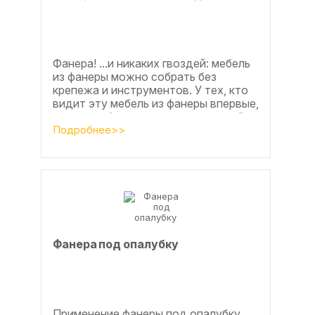
Фанера! ...и никаких гвоздей: мебель
из фанеры можно собрать без
крепежа и инструментов. У тех, кто
видит эту мебель из фанеры впервые,
реакция обычно состоит из четырёх
букв
Подробнее>>
Фанера под опалубку
Применение фанеры под опалубку