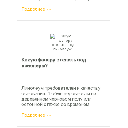
настила чистового и чернового слоя
по деревянным лагам или...
Подробнее>>
Какую фанеру стелить под
линолеум?
Линолеум требователен к качеству
основания. Любые неровности на
деревянном черновом полу или
бетонной стяжке со временем
станут заметны.
Подробнее>>