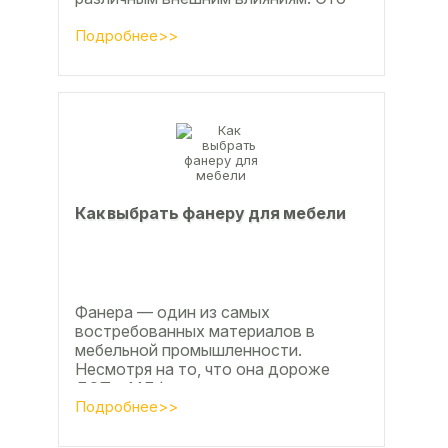
проявляется, например, в
расширении, растрескивании,...
Подробнее>>
Как выбрать фанеру для мебели
Фанера — один из самых
востребованных материалов в
мебельной промышленности.
Несмотря на то, что она дороже
ДСП и МДФ , ее очень часто
используют для изготовления...
Подробнее>>