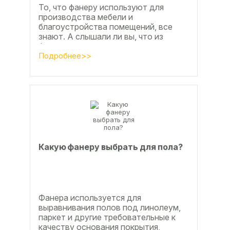
То, что фанеру используют для
производства мебели и
благоустройства помещений, все
знают. А слышали ли вы, что из
фанеры делают красивые ажурные
часы? Удивительно, но факт.
Подробнее>>
Недавно мы...
Какую фанеру выбрать для пола?
Фанера используется для
выравнивания полов под линолеум,
паркет и другие требовательные к
качеству основания покрытия,