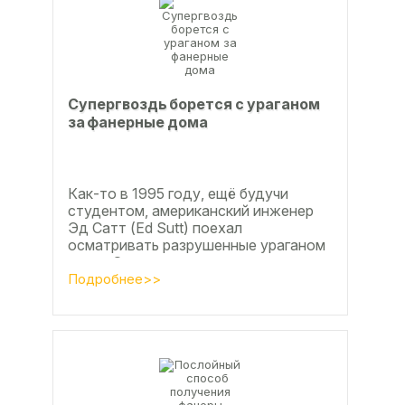
Супергвоздь борется с ураганом
за фанерные дома
Как-то в 1995 году, ещё будучи
студентом, американский инженер
Эд Сатт (Ed Sutt) поехал
осматривать разрушенные ураганом
дома. Он удивился, что ударов
стихии в большинстве случаев не...
Подробнее>>