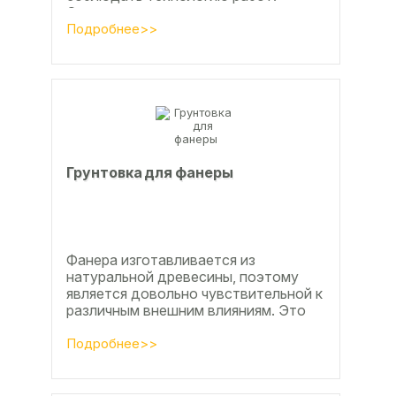
Сегодня одним из самых простых и
эффективных методов считается...
Подробнее>>
Грунтовка для фанеры
Фанера изготавливается из
натуральной древесины, поэтому
является довольно чувствительной к
различным внешним влияниям. Это
проявляется, например, в
расширении, растрескивании,...
Подробнее>>