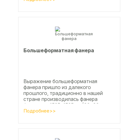
поверхности, что...
Большеформатная фанера
Выражение большеформатная
фанера пришло из далекого
прошлого, традиционно в нашей
стране производилась фанера
форматом 1525х1525мм (60х60
дюймов), форматы отличающиеся в
Подробнее>>
большую...