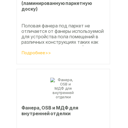
(ламинированную паркетную
доску)
Половая фанера под паркет не
отличается от фанеры используемой
для устройства пола помещений в
различных конструкциях таких как
ламинат из ламинированной
паркетной доски, а так же...
Подробнее>>
Фанера, OSB и МДФ для
внутренней отделки