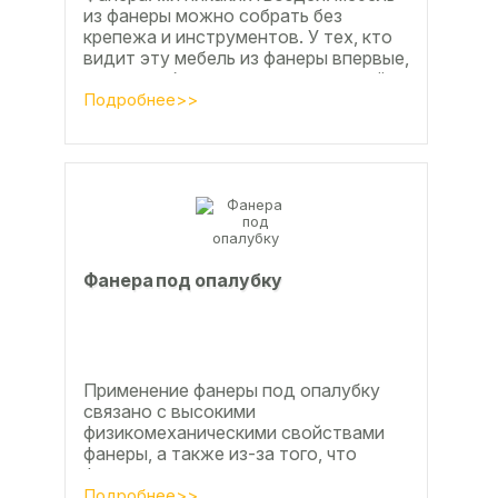
из фанеры можно собрать без
крепежа и инструментов. У тех, кто
видит эту мебель из фанеры впервые,
реакция обычно состоит из четырёх
букв
Подробнее>>
Фанера под опалубку
Применение фанеры под опалубку
связано с высокими
физикомеханическими свойствами
фанеры, а также из-за того, что
фанера позволяет получать
достаточно большие ровные
Подробнее>>