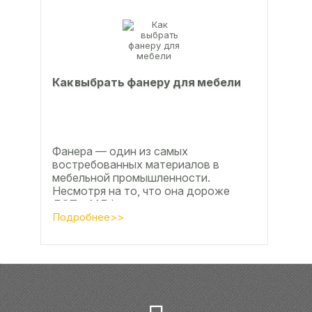
Как выбрать фанеру для мебели
Фанера — один из самых
востребованных материалов в
мебельной промышленности.
Несмотря на то, что она дороже
ДСП и МДФ , ее очень часто
используют для изготовления...
Подробнее>>