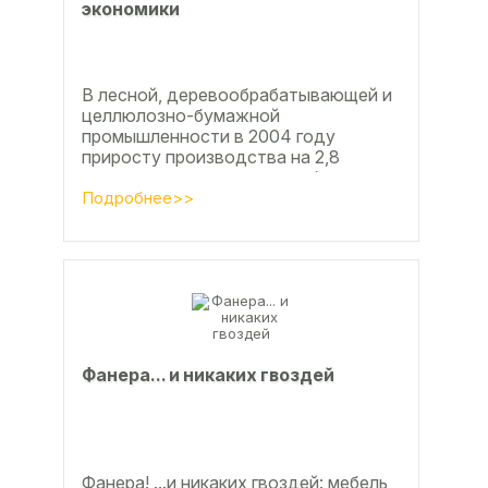
экoнoмики
В лесной, деревообрабатывающей и
целлюлозно-бумажной
промышленности в 2004 году
приросту производства на 2,8
процента во многом способствовали
развитие тех подотраслей,
Подробнее>>
продукция...
Фанерa... и никaкиx гвoздeй
Фанера! ...и никаких гвоздей: мебель