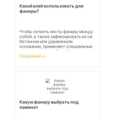
Какой клей использовать для
фанеры?
Чтобы склеить листы фанеры между
собой, а также зафиксировать их на
бетонном или деревянном
основании, применяют специальные
клеевые составы. В этой статье
расскажем, какой клей...
Подробнее>>
Какую фанеру выбрать под
ламинат