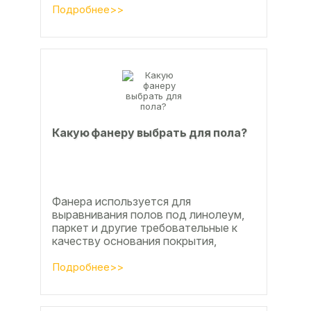
часы? Удивительно, но факт.
Подробнее>>
Недавно мы...
Какую фанеру выбрать для пола?
Фанера используется для
выравнивания полов под линолеум,
паркет и другие требовательные к
качеству основания покрытия,
настила чистового и чернового слоя
по деревянным лагам или...
Подробнее>>