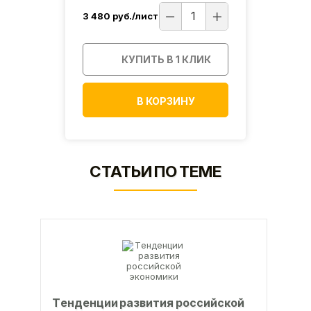
3 480
руб./лист
4 100
ИК
КУПИТЬ В 1 КЛИК
В КОРЗИНУ
СТАТЬИ ПО ТЕМЕ
Тeндeнции paзвития poccийcкoй