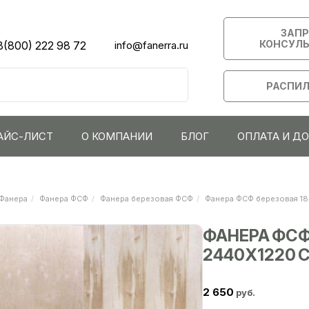
ЗАП
КОНСУЛ
8(800) 222 98 72
info@fanerra.ru
РАСПИЛ
АЙС-ЛИСТ
О КОМПАНИИ
БЛОГ
ОПЛАТА И Д
Фанера
Фанера ФСФ
Фанера березовая ФСФ
Фанера ФСФ березовая 18
ФАНЕРА ФСФ
2440Х1220 С
2 650
руб.