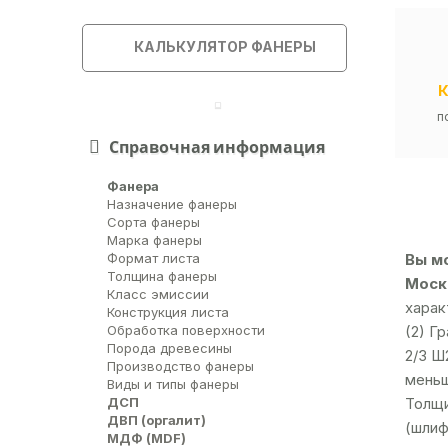
КАЛЬКУЛЯТОР ФАНЕРЫ
п
Справочная информация
Фанера
Назначение фанеры
Сорта фанеры
Марка фанеры
Вы м
Формат листа
Толщина фанеры
Москв
Класс эмиссии
харак
Конструкция листа
(2) Г
Обработка поверхности
Порода древесины
2/3 Ш
Производство фанеры
меньш
Виды и типы фанеры
ДСП
Толщи
ДВП (оргалит)
(шлиф
МДФ (MDF)