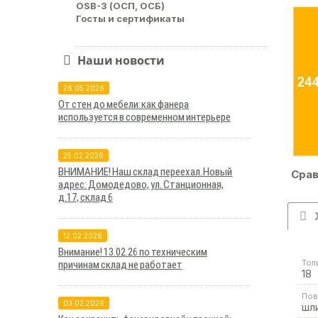
OSB-3 (ОСП, ОСБ)
Госты и сертификаты
Наши новости
26.05.2026
От стен до мебели: как фанера
используется в современном интерьере
25.02.2026
ВНИМАНИЕ! Наш склад переехал. Новый
Срав
адрес: Домодедово, ул. Станционная,
д.17, склад 6
12.02.2026
Внимание! 13.02.26 по техническим
Тол
причинам склад не работает
18
Пов
03.02.2026
шл