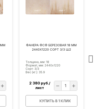
 ММ
ФАНЕРА ФСФ БЕРЕЗОВАЯ 18 ММ
ФАНЕРА
2440Х1220 СОРТ 2/4 Ш2
244
Толщина, мм: 18
Толщина
Формат, мм: 2440х1220
Формат,
Сорт: 2/4
Сорт: 2/
Вес (кг.): 35.9
Вес (кг.)
2 380
руб./
2 7
лист
л
КУПИТЬ В 1 КЛИК