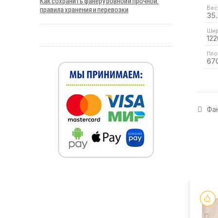
Как сохранить фанеру ровной и прочной:
Вес 
правила хранения и перевозки
35.
Шир
122
Пло
67
Фан