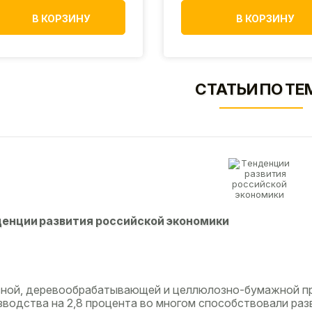
В КОРЗИНУ
В КОРЗИНУ
СТАТЬИ ПО ТЕ
eнции paзвития poccийcкoй экoнoмики
сной, деревообрабатывающей и целлюлозно-бумажной п
зводства на 2,8 процента во многом способствовали разв