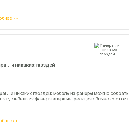
обнее>>
рa... и никaкиx гвoздeй
а! ...и никаких гвоздей: мебель из фанеры можно собрать
т эту мебель из фанеры впервые, реакция обычно состоит
обнее>>