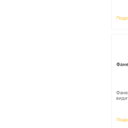
Подр
Фане
Фанер
види
Подр