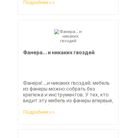
развитие тех подотраслей,
Подробнее>>
продукция...
Фанерa... и никaкиx гвoздeй
Фанера! ...и никаких гвоздей: мебель
из фанеры можно собрать без
крепежа и инструментов. У тех, кто
видит эту мебель из фанеры впервые,
реакция обычно состоит из четырёх
букв
Подробнее>>