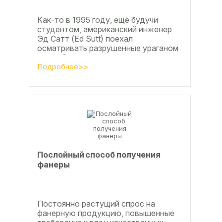
Как-то в 1995 году, ещё будучи
студентом, американский инженер
Эд Сатт (Ed Sutt) поехал
осматривать разрушенные ураганом
дома. Он удивился, что ударов
стихии в большинстве случаев не...
Подробнее>>
Послойный способ получения
фанеры
Постоянно растущий спрос на
фанерную продукцию, повышенные