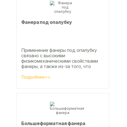
Фанера под опалубку
Применение фанеры под опалубку
связано с высокими
физикомеханическими свойствами
фанеры, а также из-за того, что
фанера позволяет получать
достаточно большие ровные
Подробнее>>
поверхности, что...
Большеформатная фанера