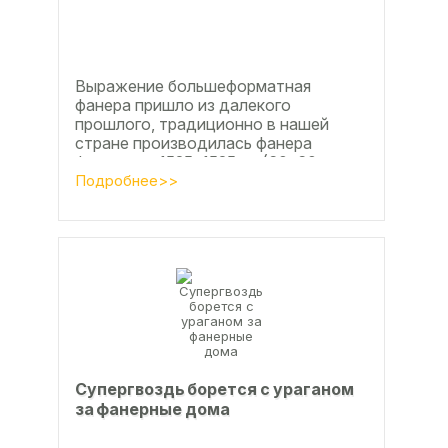
Выражение большеформатная
фанера пришло из далекого
прошлого, традиционно в нашей
стране производилась фанера
форматом 1525х1525мм (60х60
дюймов), форматы отличающиеся в
Подробнее>>
большую...
Супергвоздь борется с ураганом
за фанерные дома