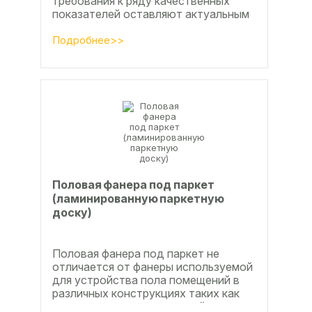
требования к ряду качественных
показателей оставляют актуальным
вопросы совершенствования
технологии производства клееной...
Подробнее>>
Половая фанера под паркет
(ламинированную паркетную
доску)
Половая фанера под паркет не
отличается от фанеры используемой
для устройства пола помещений в
различных конструкциях таких как
ламинат из ламинированной