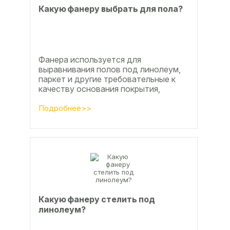
Какую фанеру выбрать для пола?
Фанера используется для
выравнивания полов под линолеум,
паркет и другие требовательные к
качеству основания покрытия,
настила чистового и чернового слоя
по деревянным лагам или...
Подробнее>>
Какую фанеру стелить под
линолеум?