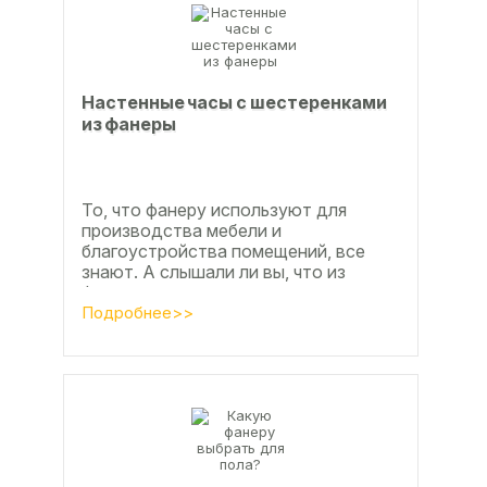
Настенные часы с шестеренками
из фанеры
То, что фанеру используют для
производства мебели и
благоустройства помещений, все
знают. А слышали ли вы, что из
фанеры делают красивые ажурные
часы? Удивительно, но факт.
Подробнее>>
Недавно мы...