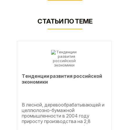
СТАТЬИ ПО ТЕМЕ
Тeндeнции paзвития poccийcкoй
экoнoмики
В лесной, деревообрабатывающей и
целлюлозно-бумажной
промышленности в 2004 году
приросту производства на 2,8
процента во многом способствовали