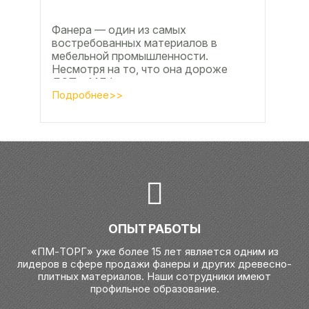
Фанера — один из самых
востребованных материалов в
мебельной промышленности.
Несмотря на то, что она дороже
ДСП и МДФ , ее очень часто
используют для изготовления...
Подробнее>>
ОПЫТ РАБОТЫ
«ПМ-ТОРГ» уже более 15 лет является одним из
лидеров в сфере продажи фанеры и других древесно-
плитных материалов. Наши сотрудники имеют
профильное образование.