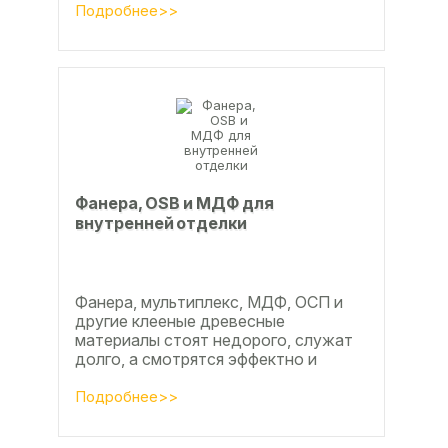
паркетной доски, а так же...
Подробнее>>
Фанера, OSB и МДФ для
внутренней отделки
Фанера, мультиплекс, МДФ, ОСП и
другие клееные древесные
материалы стоят недорого, служат
долго, а смотрятся эффектно и
свежо
Подробнее>>