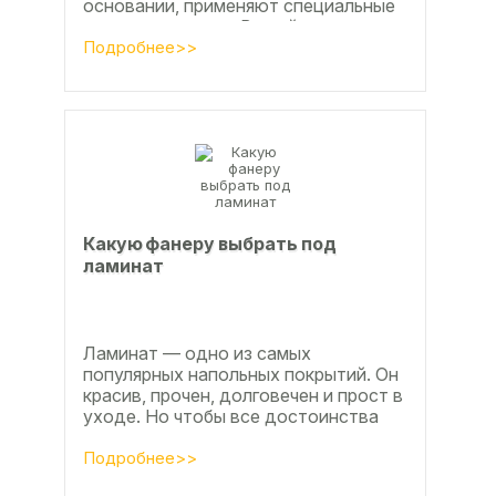
основании, применяют специальные
клеевые составы. В этой статье
расскажем, какой клей...
Подробнее>>
Какую фанеру выбрать под
ламинат
Ламинат — одно из самых
популярных напольных покрытий. Он
красив, прочен, долговечен и прост в
уходе. Но чтобы все достоинства
данного материала полностью
раскрылись, важно...
Подробнее>>