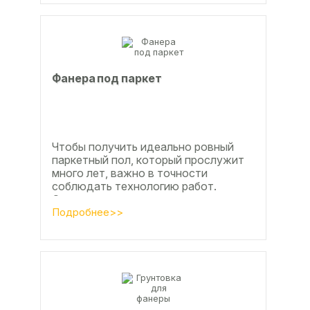
Фанера под паркет
Чтобы получить идеально ровный
паркетный пол, который прослужит
много лет, важно в точности
соблюдать технологию работ.
Сегодня одним из самых простых и
эффективных методов считается...
Подробнее>>