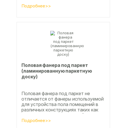
вопросы совершенствования
технологии производства клееной...
Подробнее>>
Половая фанера под паркет
(ламинированную паркетную
доску)
Половая фанера под паркет не
отличается от фанеры используемой
для устройства пола помещений в
различных конструкциях таких как
ламинат из ламинированной
паркетной доски, а так же...
Подробнее>>