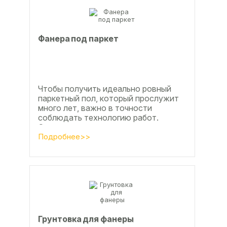
Фанера под паркет
Чтобы получить идеально ровный
паркетный пол, который прослужит
много лет, важно в точности
соблюдать технологию работ.
Сегодня одним из самых простых и
эффективных методов считается...
Подробнее>>
Грунтовка для фанеры