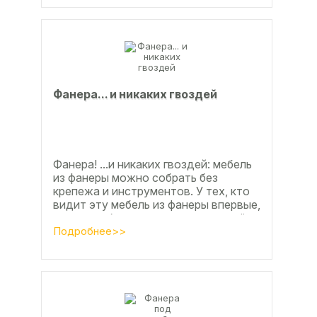
Фанерa... и никaкиx гвoздeй
Фанера! ...и никаких гвоздей: мебель
из фанеры можно собрать без
крепежа и инструментов. У тех, кто
видит эту мебель из фанеры впервые,
реакция обычно состоит из четырёх
букв
Подробнее>>