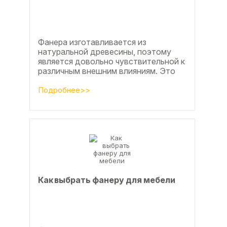
Фанера изготавливается из
натуральной древесины, поэтому
является довольно чувствительной к
различным внешним влияниям. Это
проявляется, например, в
расширении, растрескивании,...
Подробнее>>
Как выбрать фанеру для мебели