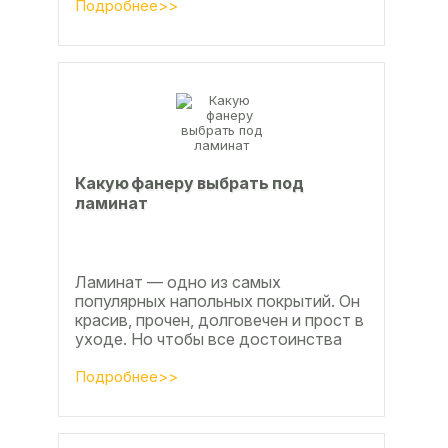
расскажем, какой клей...
Подробнее>>
Какую фанеру выбрать под
ламинат
Ламинат — одно из самых
популярных напольных покрытий. Он
красив, прочен, долговечен и прост в
уходе. Но чтобы все достоинства
данного материала полностью
раскрылись, важно...
Подробнее>>