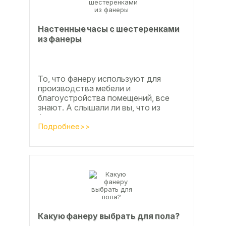
Настенные часы с шестеренками
из фанеры
То, что фанеру используют для
производства мебели и
благоустройства помещений, все
знают. А слышали ли вы, что из
фанеры делают красивые ажурные
часы? Удивительно, но факт.
Подробнее>>
Недавно мы...
Какую фанеру выбрать для пола?