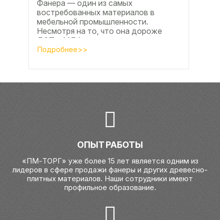
Фанера — один из самых
востребованных материалов в
мебельной промышленности.
Несмотря на то, что она дороже
ДСП и МДФ , ее очень часто
используют для изготовления...
Подробнее>>
ОПЫТ РАБОТЫ
«ПМ-ТОРГ» уже более 15 лет является одним из
лидеров в сфере продажи фанеры и других древесно-
плитных материалов. Наши сотрудники имеют
профильное образование.