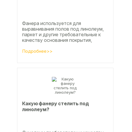
Фанера используется для
выравнивания полов под линолеум,
паркет и другие требовательные к
качеству основания покрытия,
настила чистового и чернового слоя
по деревянным лагам или...
Подробнее>>
Какую фанеру стелить под
линолеум?