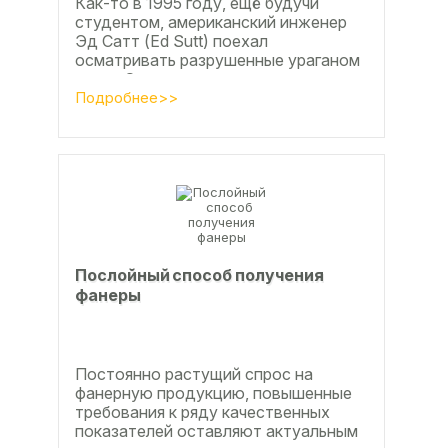
Как-то в 1995 году, ещё будучи
студентом, американский инженер
Эд Сатт (Ed Sutt) поехал
осматривать разрушенные ураганом
дома. Он удивился, что ударов
стихии в большинстве случаев не...
Подробнее>>
Послойный способ получения
фанеры
Постоянно растущий спрос на
фанерную продукцию, повышенные
требования к ряду качественных
показателей оставляют актуальным