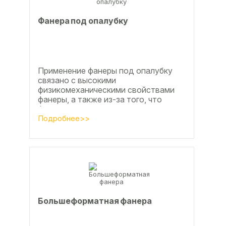
Фанера под опалубку
Применение фанеры под опалубку
связано с высокими
физикомеханическими свойствами
фанеры, а также из-за того, что
фанера позволяет получать
достаточно большие ровные
Подробнее>>
поверхности, что...
Большеформатная фанера