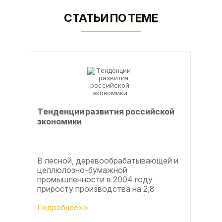
СТАТЬИ ПО ТЕМЕ
Тeндeнции paзвития poccийcкoй
экoнoмики
В лесной, деревообрабатывающей и
целлюлозно-бумажной
промышленности в 2004 году
приросту производства на 2,8
процента во многом способствовали
развитие тех подотраслей,
Подробнее>>
продукция...