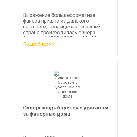
Выражение большеформатная
фанера пришло из далекого
прошлого, традиционно в нашей
стране производилась фанера
форматом 1525х1525мм (60х60
дюймов), форматы отличающиеся в
Подробнее>>
большую...
Супергвоздь борется с ураганом
за фанерные дома