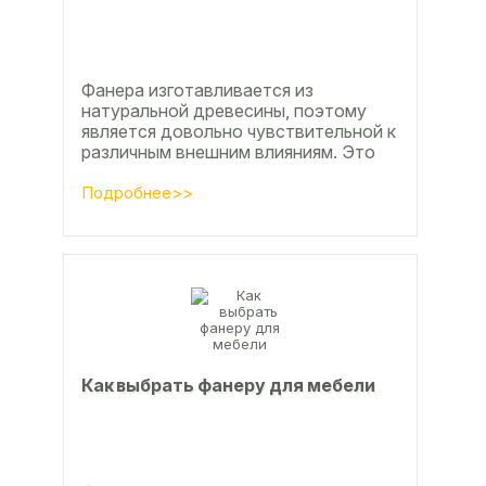
Фанера изготавливается из
натуральной древесины, поэтому
является довольно чувствительной к
различным внешним влияниям. Это
проявляется, например, в
расширении, растрескивании,...
Подробнее>>
Как выбрать фанеру для мебели