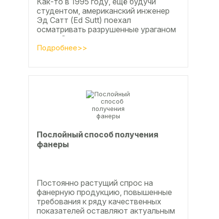
Как-то в 1995 году, ещё будучи
студентом, американский инженер
Эд Сатт (Ed Sutt) поехал
осматривать разрушенные ураганом
дома. Он удивился, что ударов
стихии в большинстве случаев не...
Подробнее>>
Послойный способ получения
фанеры
Постоянно растущий спрос на
фанерную продукцию, повышенные
требования к ряду качественных
показателей оставляют актуальным