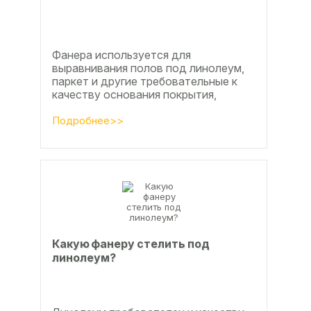
Фанера используется для
выравнивания полов под линолеум,
паркет и другие требовательные к
качеству основания покрытия,
настила чистового и чернового слоя
по деревянным лагам или...
Подробнее>>
Какую фанеру стелить под
линолеум?