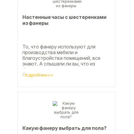
Настенные часы с шестеренками
из фанеры
То, что фанеру используют для
производства мебели и
благоустройства помещений, все
знают. А слышали ли вы, что из
фанеры делают красивые ажурные
часы? Удивительно, но факт.
Подробнее>>
Недавно мы...
Какую фанеру выбрать для пола?