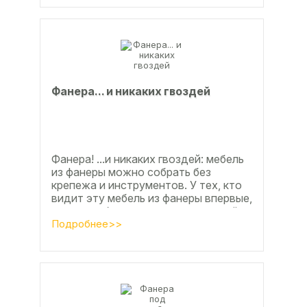
Фанерa... и никaкиx гвoздeй
Фанера! ...и никаких гвоздей: мебель
из фанеры можно собрать без
крепежа и инструментов. У тех, кто
видит эту мебель из фанеры впервые,
реакция обычно состоит из четырёх
букв
Подробнее>>