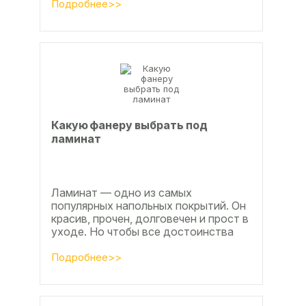
расскажем, какой клей...
Подробнее>>
Какую фанеру выбрать под
ламинат
Ламинат — одно из самых
популярных напольных покрытий. Он
красив, прочен, долговечен и прост в
уходе. Но чтобы все достоинства
данного материала полностью
раскрылись, важно...
Подробнее>>