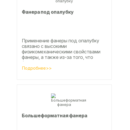
Фанера под опалубку
Применение фанеры под опалубку
связано с высокими
физикомеханическими свойствами
фанеры, а также из-за того, что
фанера позволяет получать
достаточно большие ровные
Подробнее>>
поверхности, что...
Большеформатная фанера