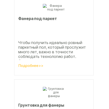
Фанера под паркет
Чтобы получить идеально ровный
паркетный пол, который прослужит
много лет, важно в точности
соблюдать технологию работ.
Сегодня одним из самых простых и
эффективных методов считается...
Подробнее>>
Грунтовка для фанеры