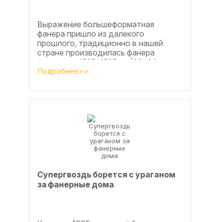
Выражение большеформатная
фанера пришло из далекого
прошлого, традиционно в нашей
стране производилась фанера
форматом 1525х1525мм (60х60
дюймов), форматы отличающиеся в
Подробнее>>
большую...
Супергвоздь борется с ураганом
за фанерные дома