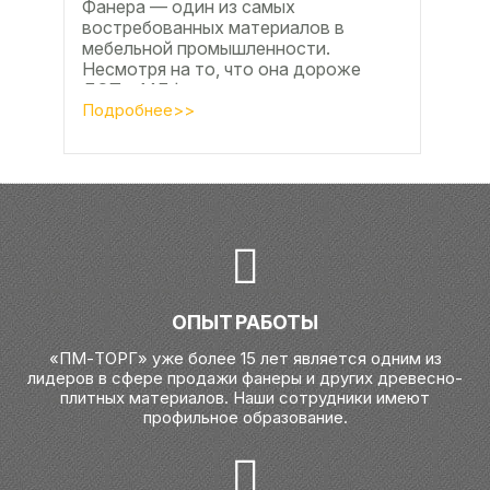
Фанера — один из самых
востребованных материалов в
мебельной промышленности.
Несмотря на то, что она дороже
ДСП и МДФ , ее очень часто
используют для изготовления...
Подробнее>>
ОПЫТ РАБОТЫ
«ПМ-ТОРГ» уже более 15 лет является одним из
лидеров в сфере продажи фанеры и других древесно-
плитных материалов. Наши сотрудники имеют
профильное образование.