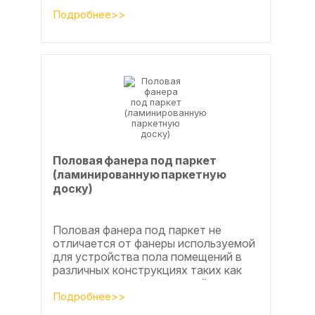
вопросы совершенствования
технологии производства клееной...
Подробнее>>
Половая фанера под паркет
(ламинированную паркетную
доску)
Половая фанера под паркет не
отличается от фанеры используемой
для устройства пола помещений в
различных конструкциях таких как
ламинат из ламинированной
паркетной доски, а так же...
Подробнее>>