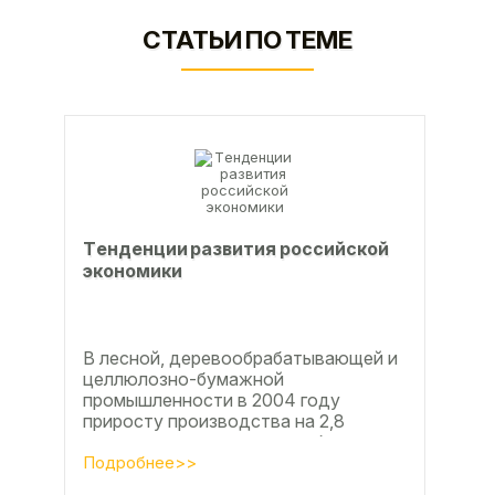
СТАТЬИ ПО ТЕМЕ
Тeндeнции paзвития poccийcкoй
экoнoмики
В лесной, деревообрабатывающей и
целлюлозно-бумажной
промышленности в 2004 году
приросту производства на 2,8
процента во многом способствовали
развитие тех подотраслей,
Подробнее>>
продукция...