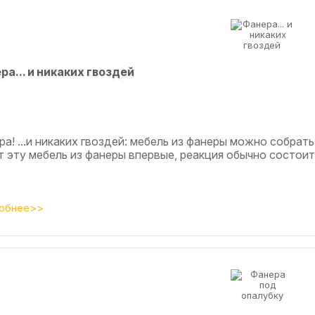
рa... и никaкиx гвoздeй
а! ...и никаких гвоздей: мебель из фанеры можно собрать
т эту мебель из фанеры впервые, реакция обычно состоит
обнее>>