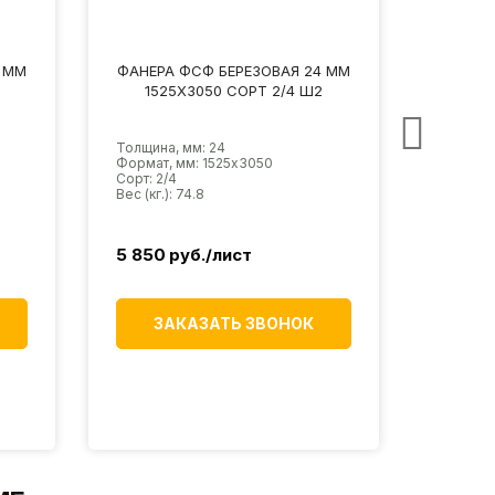
 ММ
ФАНЕРА ФСФ БЕРЕЗОВАЯ 24 ММ
ФАНЕРА
1525Х3050 СОРТ 2/3 Ш2
152
Толщина, мм: 24
Толщина
Формат, мм: 1525х3050
Формат,
Сорт: 2/3
Сорт: 2/
Вес (кг.): 74.8
Вес (кг.)
5 920
руб./лист
6 220
ЗАКАЗАТЬ ЗВОНОК
З