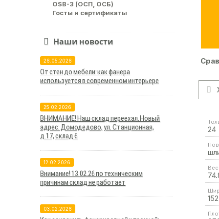
OSB-3 (ОСП, ОСБ)
Госты и сертификаты
Наши новости
Срав
26.05.2026
От стен до мебели: как фанера
используется в современном интерьере
25.02.2026
ВНИМАНИЕ! Наш склад переехал. Новый
Тол
адрес: Домодедово, ул. Станционная,
24
д.17, склад 6
Пов
шл
12.02.2026
Вес 
Внимание! 13.02.26 по техническим
74.
причинам склад не работает
Шир
152
03.02.2026
Пло