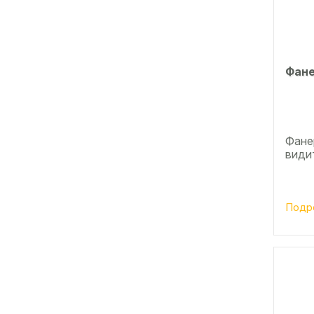
Фане
Фанер
види
Подр