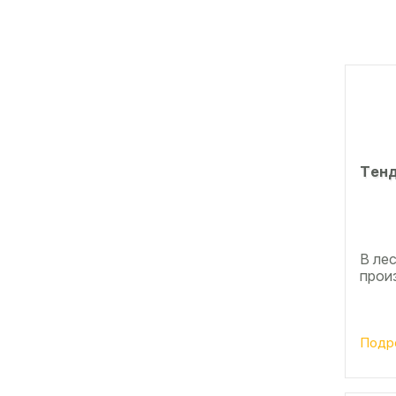
Тeнд
В ле
прои
Подр