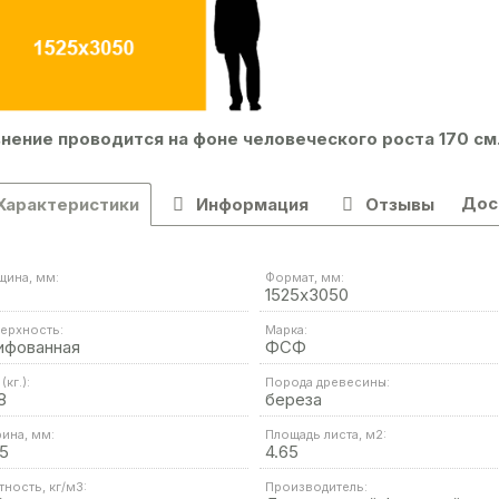
нение проводится на фоне человеческого роста 170 см
Дос
Характеристики
Информация
Отзывы
щина, мм:
Формат, мм:
1525х3050
ерхность:
Марка:
ифованная
ФСФ
(кг.):
Порода древесины:
8
береза
ина, мм:
Площадь листа, м2:
5
4.65
тность, кг/м3:
Производитель: