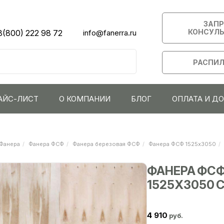
ЗАП
КОНСУЛ
8(800) 222 98 72
info@fanerra.ru
РАСПИЛ
АЙС-ЛИСТ
О КОМПАНИИ
БЛОГ
ОПЛАТА И Д
Фанера
Фанера ФСФ
Фанера березовая ФСФ
Фанера ФСФ 1525х3050
ФАНЕРА ФСФ
1525Х3050 С
4 910
руб.