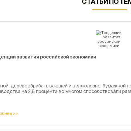
СТАТЬИ ПО ТЕ
eнции paзвития poccийcкoй экoнoмики
сной, деревообрабатывающей и целлюлозно-бумажной п
зводства на 2,8 процента во многом способствовали разв
обнее>>