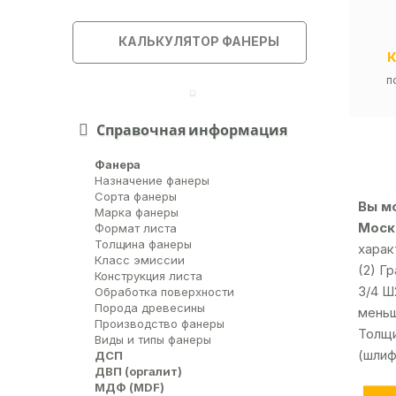
КАЛЬКУЛЯТОР ФАНЕРЫ
п
Справочная информация
Фанера
Назначение фанеры
Сорта фанеры
Вы м
Марка фанеры
Москв
Формат листа
Толщина фанеры
харак
Класс эмиссии
(2) Г
Конструкция листа
3/4 Ш
Обработка поверхности
Порода древесины
меньш
Производство фанеры
Толщи
Виды и типы фанеры
(шлиф
ДСП
ДВП (оргалит)
МДФ (MDF)