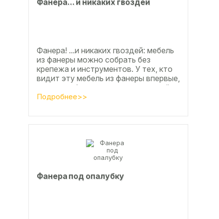
Фанерa... и никaкиx гвoздeй
Фанера! ...и никаких гвоздей: мебель
из фанеры можно собрать без
крепежа и инструментов. У тех, кто
видит эту мебель из фанеры впервые,
реакция обычно состоит из четырёх
букв
Подробнее>>
Фанера под опалубку