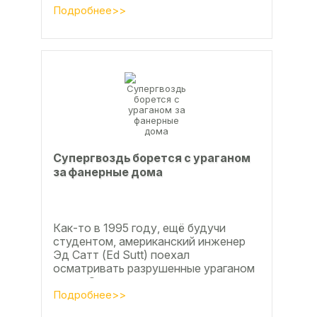
дюймов), форматы отличающиеся в
Подробнее>>
большую...
Супергвоздь борется с ураганом
за фанерные дома
Как-то в 1995 году, ещё будучи
студентом, американский инженер
Эд Сатт (Ed Sutt) поехал
осматривать разрушенные ураганом
дома. Он удивился, что ударов
стихии в большинстве случаев не...
Подробнее>>