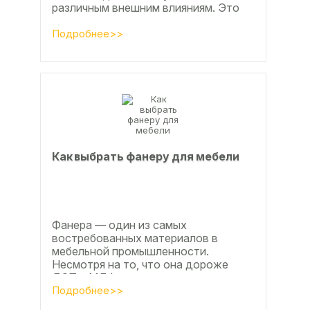
различным внешним влияниям. Это
проявляется, например, в
расширении, растрескивании,...
Подробнее>>
Как выбрать фанеру для мебели
Фанера — один из самых
востребованных материалов в
мебельной промышленности.
Несмотря на то, что она дороже
ДСП и МДФ , ее очень часто
используют для изготовления...
Подробнее>>