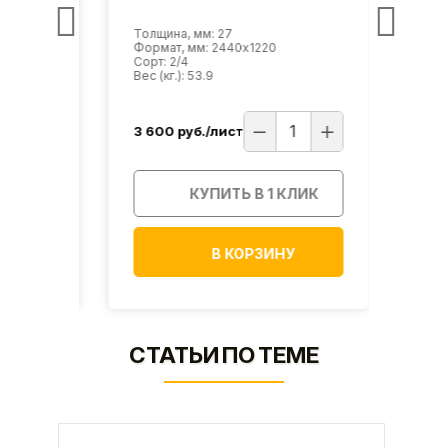
Толщина, мм: 27
Толщи
Формат, мм: 2440х1220
Форма
Сорт: 2/4
Сорт: 
Вес (кг.): 53.9
Вес (кг
3 600
руб./лист
4 08
ИК
КУПИТЬ В 1 КЛИК
В КОРЗИНУ
СТАТЬИ ПО ТЕМЕ