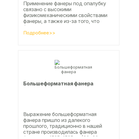
Применение фанеры под опалубку
связано с высокими
физикомеханическими свойствами
фанеры, а также из-за того, что
фанера позволяет получать
достаточно большие ровные
Подробнее>>
поверхности, что...
Большеформатная фанера
Выражение большеформатная
фанера пришло из далекого
прошлого, традиционно в нашей
стране производилась фанера
форматом 1525х1525мм (60х60