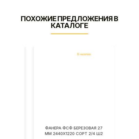
ПОХОЖИЕ ПРЕДЛОЖЕНИЯ В
КАТАЛОГЕ
Я 27
ФАНЕРА ФСФ БЕРЕЗОВАЯ 27
ФАН
3 Ш2
ММ 2440Х1220 СОРТ 2/4 Ш2
ММ 