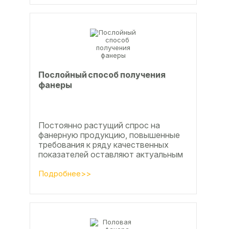
Послойный способ получения
фанеры
Постоянно растущий спрос на
фанерную продукцию, повышенные
требования к ряду качественных
показателей оставляют актуальным
вопросы совершенствования
технологии производства клееной...
Подробнее>>