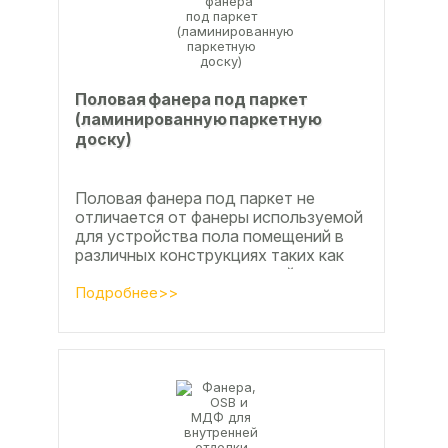
Половая фанера под паркет
(ламинированную паркетную
доску)
Половая фанера под паркет не
отличается от фанеры используемой
для устройства пола помещений в
различных конструкциях таких как
ламинат из ламинированной
паркетной доски, а так же...
Подробнее>>