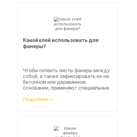
Какой клей использовать для
фанеры?
Чтобы склеить листы фанеры между
собой, а также зафиксировать их на
бетонном или деревянном
основании, применяют специальные
клеевые составы. В этой статье
расскажем, какой клей...
Подробнее>>