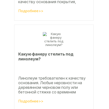
качеству основания покрытия,
настила чистового и чернового слоя
по деревянным лагам или...
Подробнее>>
Какую фанеру стелить под
линолеум?
Линолеум требователен к качеству
основания. Любые неровности на
деревянном черновом полу или
бетонной стяжке со временем
станут заметны.
Подробнее>>