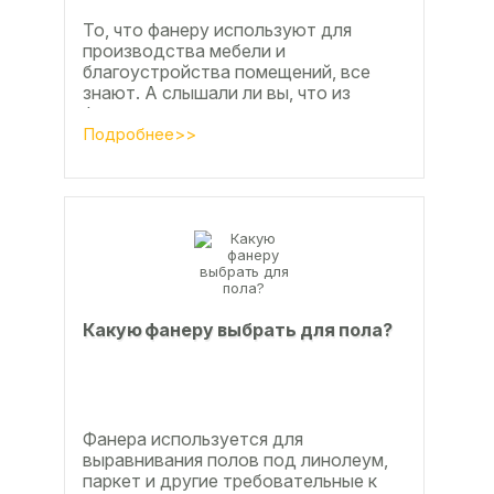
То, что фанеру используют для
производства мебели и
благоустройства помещений, все
знают. А слышали ли вы, что из
фанеры делают красивые ажурные
часы? Удивительно, но факт.
Подробнее>>
Недавно мы...
Какую фанеру выбрать для пола?
Фанера используется для
выравнивания полов под линолеум,
паркет и другие требовательные к