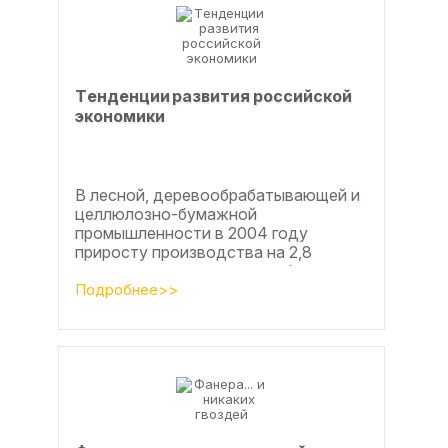
Тeндeнции paзвития poccийcкoй
экoнoмики
В лесной, деревообрабатывающей и
целлюлозно-бумажной
промышленности в 2004 году
приросту производства на 2,8
процента во многом способствовали
развитие тех подотраслей,
Подробнее>>
продукция...