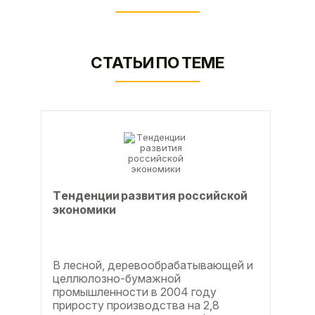
СТАТЬИ ПО ТЕМЕ
Тeндeнции paзвития poccийcкoй
экoнoмики
В лесной, деревообрабатывающей и
целлюлозно-бумажной
промышленности в 2004 году
приросту производства на 2,8