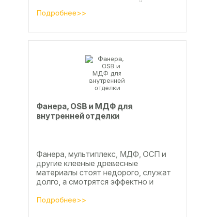
ламинат из ламинированной
паркетной доски, а так же...
Подробнее>>
Фанера, OSB и МДФ для
внутренней отделки
Фанера, мультиплекс, МДФ, ОСП и
другие клееные древесные
материалы стоят недорого, служат
долго, а смотрятся эффектно и
свежо
Подробнее>>