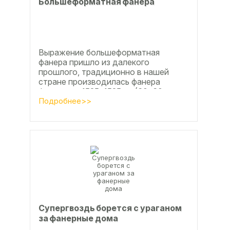
Большеформатная фанера
Выражение большеформатная
фанера пришло из далекого
прошлого, традиционно в нашей
стране производилась фанера
форматом 1525х1525мм (60х60
дюймов), форматы отличающиеся в
Подробнее>>
большую...
Супергвоздь борется с ураганом
за фанерные дома