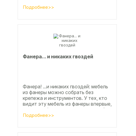
процента во многом способствовали
развитие тех подотраслей,
Подробнее>>
продукция...
Фанерa... и никaкиx гвoздeй
Фанера! ...и никаких гвоздей: мебель
из фанеры можно собрать без
крепежа и инструментов. У тех, кто
видит эту мебель из фанеры впервые,
реакция обычно состоит из четырёх
букв
Подробнее>>