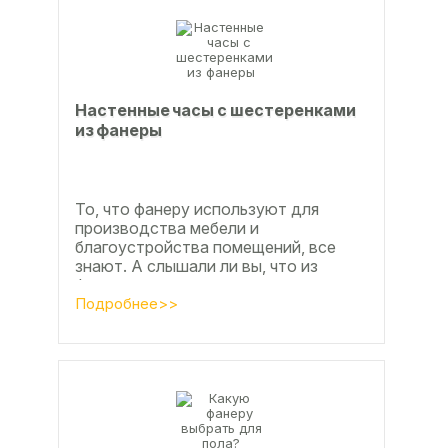
Настенные часы с шестеренками
из фанеры
То, что фанеру используют для
производства мебели и
благоустройства помещений, все
знают. А слышали ли вы, что из
фанеры делают красивые ажурные
часы? Удивительно, но факт.
Подробнее>>
Недавно мы...