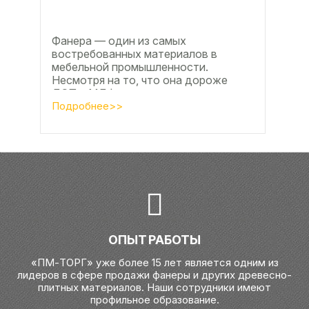
Фанера — один из самых
востребованных материалов в
мебельной промышленности.
Несмотря на то, что она дороже
ДСП и МДФ , ее очень часто
используют для изготовления...
Подробнее>>
ОПЫТ РАБОТЫ
«ПМ-ТОРГ» уже более 15 лет является одним из
лидеров в сфере продажи фанеры и других древесно-
плитных материалов. Наши сотрудники имеют
профильное образование.