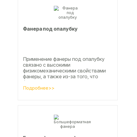
Фанера под опалубку
Применение фанеры под опалубку
связано с высокими
физикомеханическими свойствами
фанеры, а также из-за того, что
фанера позволяет получать
достаточно большие ровные
Подробнее>>
поверхности, что...