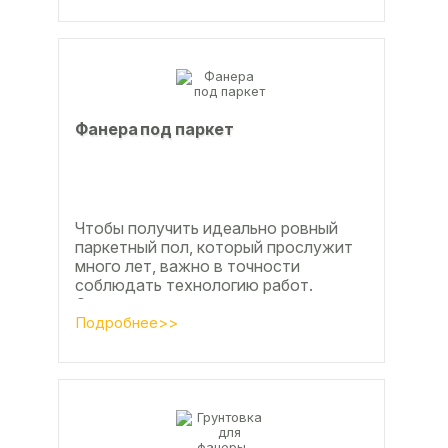
Фанера под паркет
Чтобы получить идеально ровный
паркетный пол, который прослужит
много лет, важно в точности
соблюдать технологию работ.
Сегодня одним из самых простых и
эффективных методов считается...
Подробнее>>