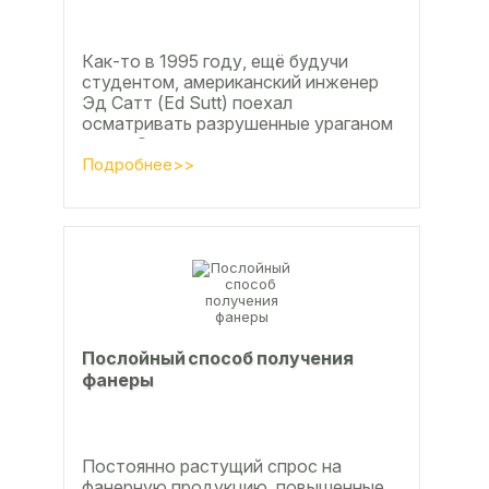
Как-то в 1995 году, ещё будучи
студентом, американский инженер
Эд Сатт (Ed Sutt) поехал
осматривать разрушенные ураганом
дома. Он удивился, что ударов
стихии в большинстве случаев не...
Подробнее>>
Послойный способ получения
фанеры
Постоянно растущий спрос на
фанерную продукцию, повышенные