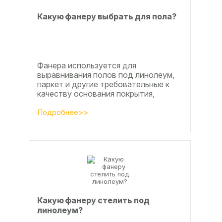
Какую фанеру выбрать для пола?
Фанера используется для
выравнивания полов под линолеум,
паркет и другие требовательные к
качеству основания покрытия,
настила чистового и чернового слоя
по деревянным лагам или...
Подробнее>>
Какую фанеру стелить под
линолеум?