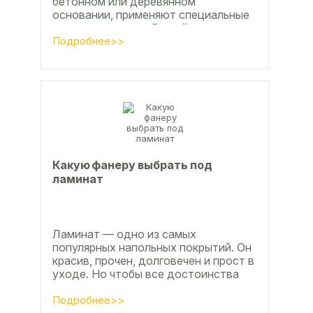
бетонном или деревянном
основании, применяют специальные
клеевые составы. В этой статье
расскажем, какой клей...
Подробнее>>
Какую фанеру выбрать под
ламинат
Ламинат — одно из самых
популярных напольных покрытий. Он
красив, прочен, долговечен и прост в
уходе. Но чтобы все достоинства
данного материала полностью
раскрылись, важно...
Подробнее>>