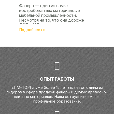
Фанера — один из самых
востребованных материалов в
мебельной промышленности.
Несмотря на то, что она дороже
ДСП и МДФ , ее очень часто
используют для изготовления...
Подробнее>>
ОПЫТ РАБОТЫ
«ПМ-ТОРГ» уже более 15 лет является одним из
лидеров в сфере продажи фанеры и других древесно-
плитных материалов. Наши сотрудники имеют
профильное образование.