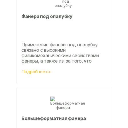
Фанера под опалубку
Применение фанеры под опалубку
связано с высокими
физикомеханическими свойствами
фанеры, а также из-за того, что
фанера позволяет получать
достаточно большие ровные
Подробнее>>
поверхности, что...
Большеформатная фанера