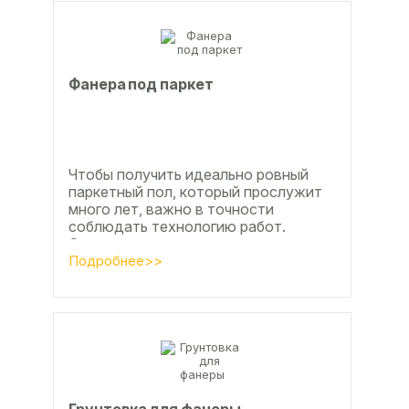
Фанера под паркет
Чтобы получить идеально ровный
паркетный пол, который прослужит
много лет, важно в точности
соблюдать технологию работ.
Сегодня одним из самых простых и
эффективных методов считается...
Подробнее>>