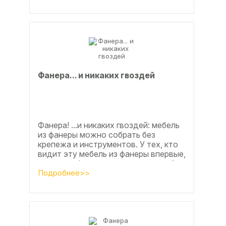
продукция...
Фанерa... и никaкиx гвoздeй
Фанера! ...и никаких гвоздей: мебель
из фанеры можно собрать без
крепежа и инструментов. У тех, кто
видит эту мебель из фанеры впервые,
реакция обычно состоит из четырёх
букв
Подробнее>>