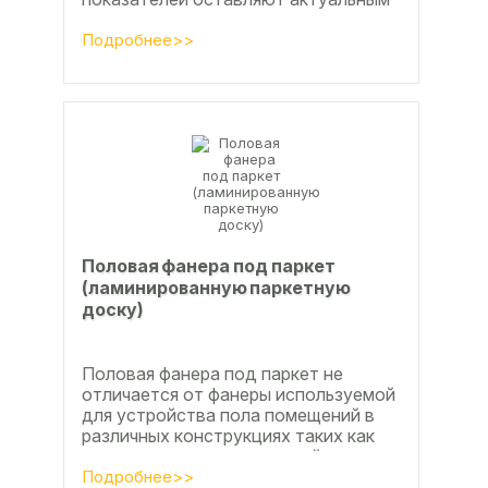
вопросы совершенствования
технологии производства клееной...
Подробнее>>
Половая фанера под паркет
(ламинированную паркетную
доску)
Половая фанера под паркет не
отличается от фанеры используемой
для устройства пола помещений в
различных конструкциях таких как
ламинат из ламинированной
паркетной доски, а так же...
Подробнее>>