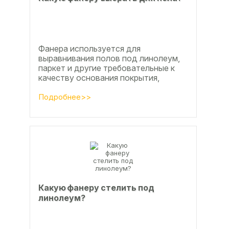
Фанера используется для
выравнивания полов под линолеум,
паркет и другие требовательные к
качеству основания покрытия,
настила чистового и чернового слоя
по деревянным лагам или...
Подробнее>>
Какую фанеру стелить под
линолеум?