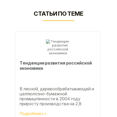
СТАТЬИ ПО ТЕМЕ
Тeндeнции paзвития poccийcкoй
экoнoмики
В лесной, деревообрабатывающей и
целлюлозно-бумажной
промышленности в 2004 году
приросту производства на 2,8
процента во многом способствовали
развитие тех подотраслей,
Подробнее>>