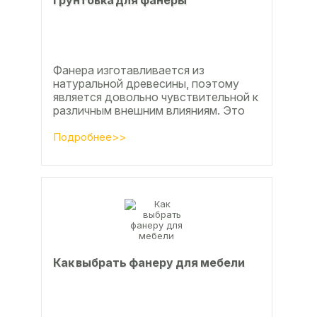
Грунтовка для фанеры
Фанера изготавливается из
натуральной древесины, поэтому
является довольно чувствительной к
различным внешним влияниям. Это
проявляется, например, в
расширении, растрескивании,...
Подробнее>>
Как выбрать фанеру для мебели