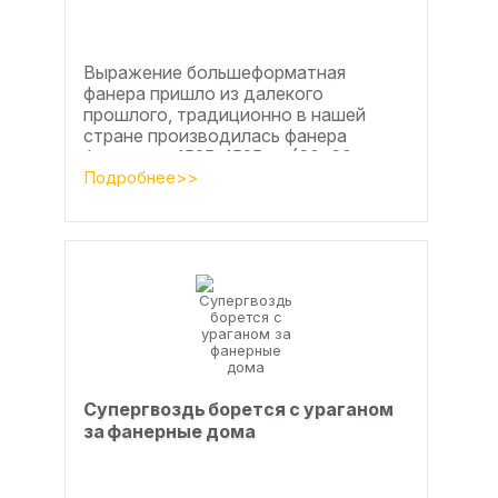
Выражение большеформатная
фанера пришло из далекого
прошлого, традиционно в нашей
стране производилась фанера
форматом 1525х1525мм (60х60
дюймов), форматы отличающиеся в
Подробнее>>
большую...
Супергвоздь борется с ураганом
за фанерные дома