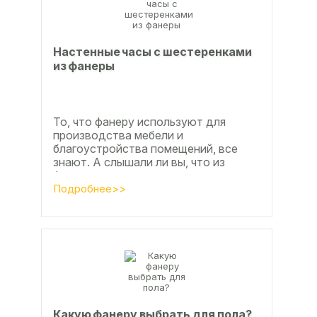
Настенные часы с шестеренками
из фанеры
То, что фанеру используют для
производства мебели и
благоустройства помещений, все
знают. А слышали ли вы, что из
фанеры делают красивые ажурные
часы? Удивительно, но факт.
Подробнее>>
Недавно мы...
Какую фанеру выбрать для пола?