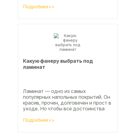
клеевые составы. В этой статье
расскажем, какой клей...
Подробнее>>
Какую фанеру выбрать под
ламинат
Ламинат — одно из самых
популярных напольных покрытий. Он
красив, прочен, долговечен и прост в
уходе. Но чтобы все достоинства
данного материала полностью
раскрылись, важно...
Подробнее>>