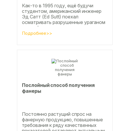
Как-то в 1995 году, ещё будучи
студентом, американский инженер
Эд Сатт (Ed Sutt) поехал
осматривать разрушенные ураганом
дома. Он удивился, что ударов
стихии в большинстве случаев не...
Подробнее>>
Послойный способ получения
фанеры
Постоянно растущий спрос на
фанерную продукцию, повышенные
требования к ряду качественных
показателей оставляют актуальным