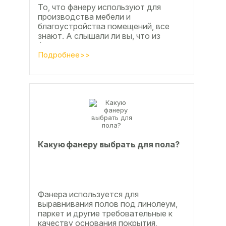
То, что фанеру используют для
производства мебели и
благоустройства помещений, все
знают. А слышали ли вы, что из
фанеры делают красивые ажурные
часы? Удивительно, но факт.
Подробнее>>
Недавно мы...
Какую фанеру выбрать для пола?
Фанера используется для
выравнивания полов под линолеум,
паркет и другие требовательные к
качеству основания покрытия,