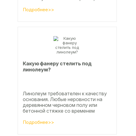
настила чистового и чернового слоя
по деревянным лагам или...
Подробнее>>
Какую фанеру стелить под
линолеум?
Линолеум требователен к качеству
основания. Любые неровности на
деревянном черновом полу или
бетонной стяжке со временем
станут заметны.
Подробнее>>