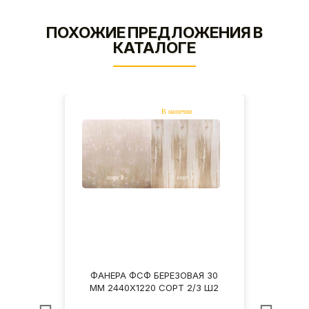
ПОХОЖИЕ ПРЕДЛОЖЕНИЯ В
КАТАЛОГЕ
Я 30
ФАНЕРА ФСФ БЕРЕЗОВАЯ 30
ФАН
4 Ш2
ММ 2440Х1220 СОРТ 2/3 Ш2
ММ 