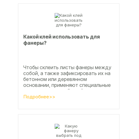
Какой клей использовать для
фанеры?
Чтобы склеить листы фанеры между
собой, а также зафиксировать их на
бетонном или деревянном
основании, применяют специальные
клеевые составы. В этой статье
расскажем, какой клей...
Подробнее>>