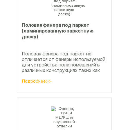
Половая фанера под паркет
(ламинированную паркетную
доску)
Половая фанера под паркет не
отличается от фанеры используемой
для устройства пола помещений в
различных конструкциях таких как
ламинат из ламинированной
паркетной доски, а так же...
Подробнее>>