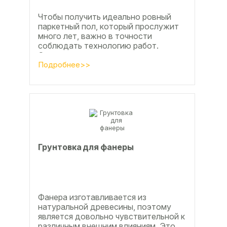
Чтобы получить идеально ровный
паркетный пол, который прослужит
много лет, важно в точности
соблюдать технологию работ.
Сегодня одним из самых простых и
эффективных методов считается...
Подробнее>>
Грунтовка для фанеры
Фанера изготавливается из
натуральной древесины, поэтому
является довольно чувствительной к
различным внешним влияниям. Это