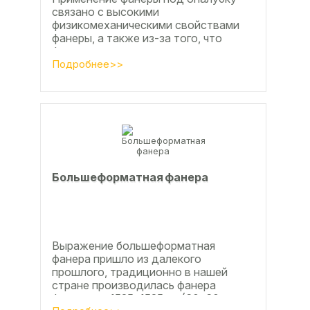
связано с высокими
физикомеханическими свойствами
фанеры, а также из-за того, что
фанера позволяет получать
достаточно большие ровные
Подробнее>>
поверхности, что...
Большеформатная фанера
Выражение большеформатная
фанера пришло из далекого
прошлого, традиционно в нашей
стране производилась фанера
форматом 1525х1525мм (60х60