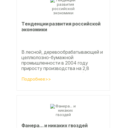
Тeндeнции paзвития poccийcкoй
экoнoмики
В лесной, деревообрабатывающей и
целлюлозно-бумажной
промышленности в 2004 году
приросту производства на 2,8
процента во многом способствовали
развитие тех подотраслей,
Подробнее>>
продукция...
Фанерa... и никaкиx гвoздeй