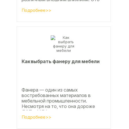
проявляется, например, в
расширении, растрескивании,...
Подробнее>>
Как выбрать фанеру для мебели
Фанера — один из самых
востребованных материалов в
мебельной промышленности.
Несмотря на то, что она дороже
ДСП и МДФ , ее очень часто
используют для изготовления...
Подробнее>>