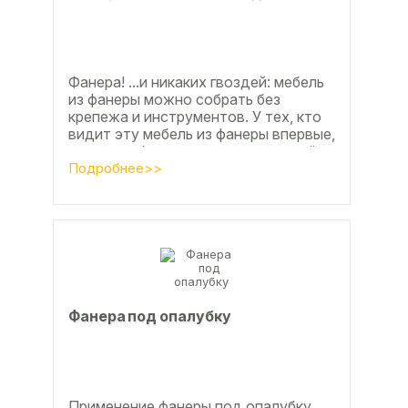
Фанера! ...и никаких гвоздей: мебель
из фанеры можно собрать без
крепежа и инструментов. У тех, кто
видит эту мебель из фанеры впервые,
реакция обычно состоит из четырёх
букв
Подробнее>>
Фанера под опалубку
Применение фанеры под опалубку