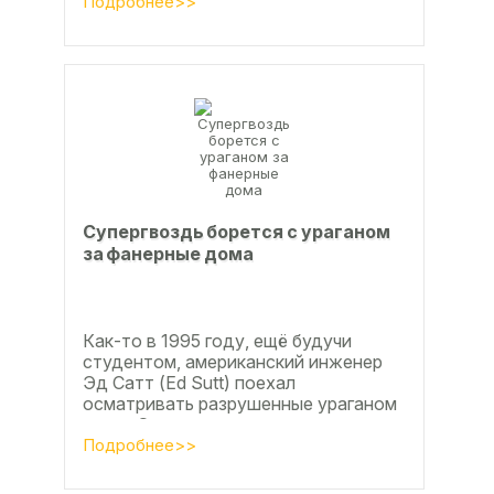
дюймов), форматы отличающиеся в
Подробнее>>
большую...
Супергвоздь борется с ураганом
за фанерные дома
Как-то в 1995 году, ещё будучи
студентом, американский инженер
Эд Сатт (Ed Sutt) поехал
осматривать разрушенные ураганом
дома. Он удивился, что ударов
стихии в большинстве случаев не...
Подробнее>>