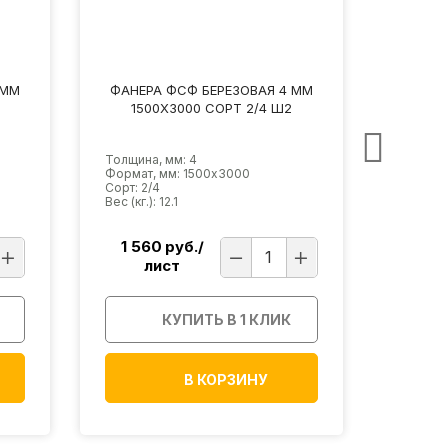
 ММ
ФАНЕРА ФСФ БЕРЕЗОВАЯ 4 ММ
ФАНЕР
1500Х3000 СОРТ 2/4 Ш2
150
Толщина, мм: 4
Толщина
Формат, мм: 1500х3000
Формат,
Сорт: 2/4
Сорт: 2/
Вес (кг.): 12.1
Вес (кг.):
1 560
руб./
2 0
лист
л
КУПИТЬ В 1 КЛИК
В КОРЗИНУ