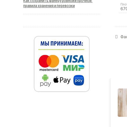
Как сохранить фанеру ровной и прочной:
Пло
правила хранения и перевозки
67
Фан