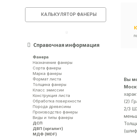
КАЛЬКУЛЯТОР ФАНЕРЫ
п
Справочная информация
Фанера
Назначение фанеры
Сорта фанеры
Марка фанеры
Вы м
Формат листа
Толщина фанеры
Москв
Класс эмиссии
харак
Конструкция листа
(2) Г
Обработка поверхности
Порода древесины
2/3 Ш
Производство фанеры
меньш
Виды и типы фанеры
ДСП
Толщи
ДВП (оргалит)
(шлиф
МДФ (MDF)