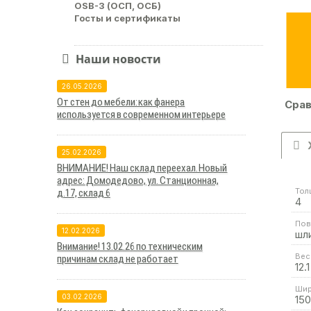
OSB-3 (ОСП, ОСБ)
Госты и сертификаты
Наши новости
26.05.2026
От стен до мебели: как фанера
Срав
используется в современном интерьере
25.02.2026
ВНИМАНИЕ! Наш склад переехал. Новый
адрес: Домодедово, ул. Станционная,
Тол
д.17, склад 6
4
Пов
12.02.2026
шл
Внимание! 13.02.26 по техническим
Вес 
причинам склад не работает
12.1
Шир
03.02.2026
15