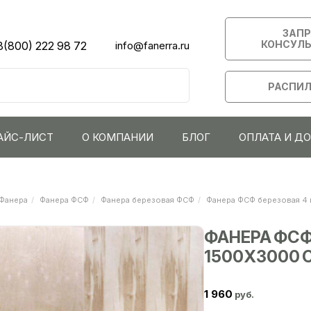
ЗАП
КОНСУЛ
8(800) 222 98 72
info@fanerra.ru
РАСПИЛ
АЙС-ЛИСТ
О КОМПАНИИ
БЛОГ
ОПЛАТА И Д
Фанера
Фанера ФСФ
Фанера березовая ФСФ
Фанера ФСФ березовая 4 
ФАНЕРА ФСФ
1500Х3000 С
1 960
руб.