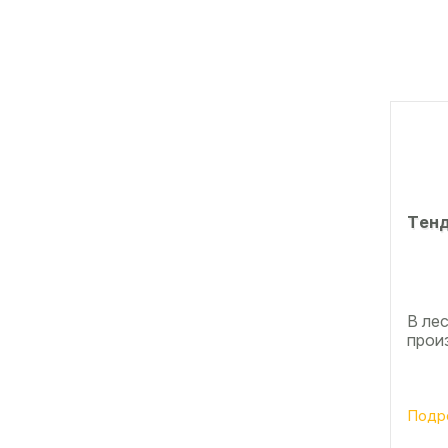
Тeнд
В ле
прои
Подр