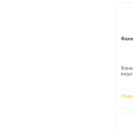
Фане
Фанер
види
Подр