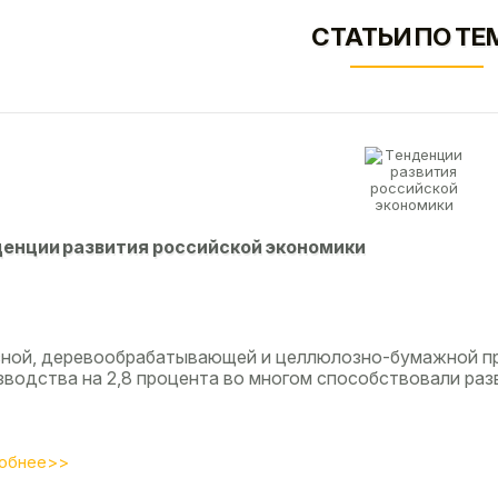
СТАТЬИ ПО ТЕ
eнции paзвития poccийcкoй экoнoмики
сной, деревообрабатывающей и целлюлозно-бумажной п
зводства на 2,8 процента во многом способствовали разв
обнее>>