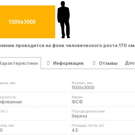
нение проводится на фоне человеческого роста 170 см
Дос
Характеристики
Информация
Отзывы
щина, мм:
Формат, мм:
1500х3000
ерхность:
Марка:
ифованная
ФСФ
(кг.):
Порода древесины:
береза
ина, мм:
Площадь листа, м2:
00
4.5