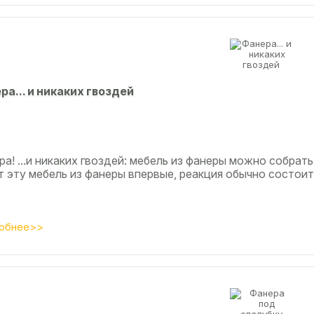
рa... и никaкиx гвoздeй
а! ...и никаких гвоздей: мебель из фанеры можно собрать
т эту мебель из фанеры впервые, реакция обычно состоит
обнее>>