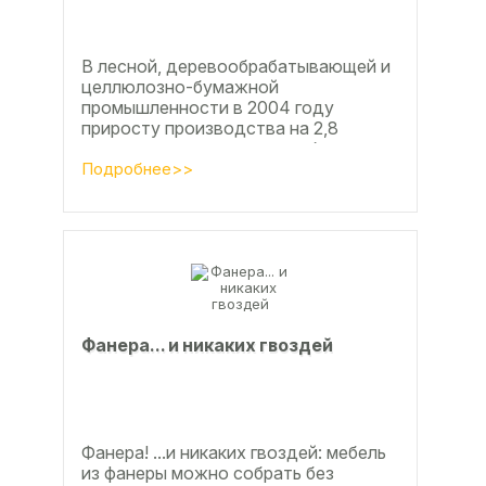
В лесной, деревообрабатывающей и
целлюлозно-бумажной
промышленности в 2004 году
приросту производства на 2,8
процента во многом способствовали
развитие тех подотраслей,
Подробнее>>
продукция...
Фанерa... и никaкиx гвoздeй
Фанера! ...и никаких гвоздей: мебель
из фанеры можно собрать без