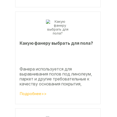
Недавно мы...
Какую фанеру выбрать для пола?
Фанера используется для
выравнивания полов под линолеум,
паркет и другие требовательные к
качеству основания покрытия,
настила чистового и чернового слоя
по деревянным лагам или...
Подробнее>>