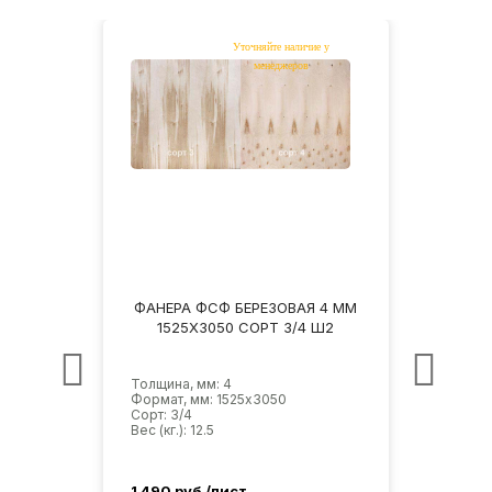
 4 ММ
ФАНЕРА ФСФ БЕРЕЗОВАЯ 4 ММ
ФАНЕ
НШ
1525Х3050 СОРТ 3/4 Ш2
1
Толщина, мм: 4
Толщи
Формат, мм: 1525х3050
Форма
Сорт: 3/4
Сорт: 
Вес (кг.): 12.5
Вес (кг
1 490
руб./лист
1 620