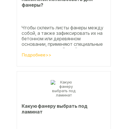
фанеры?
Чтобы склеить листы фанеры между
собой, а также зафиксировать их на
бетонном или деревянном
основании, применяют специальные
клеевые составы. В этой статье
расскажем, какой клей...
Подробнее>>
Какую фанеру выбрать под
ламинат