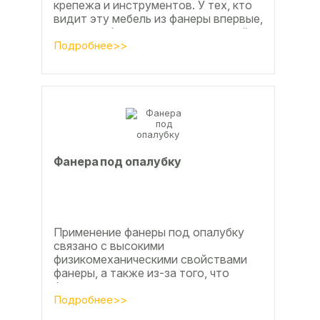
крепежа и инструментов. У тех, кто
видит эту мебель из фанеры впервые,
реакция обычно состоит из четырёх
букв
Подробнее>>
Фанера под опалубку
Применение фанеры под опалубку
связано с высокими
физикомеханическими свойствами
фанеры, а также из-за того, что
фанера позволяет получать
достаточно большие ровные
Подробнее>>
поверхности, что...