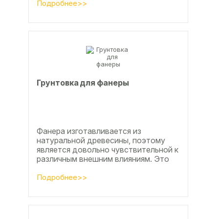
эффективных методов считается...
Подробнее>>
Грунтовка для фанеры
Фанера изготавливается из
натуральной древесины, поэтому
является довольно чувствительной к
различным внешним влияниям. Это
проявляется, например, в
расширении, растрескивании,...
Подробнее>>