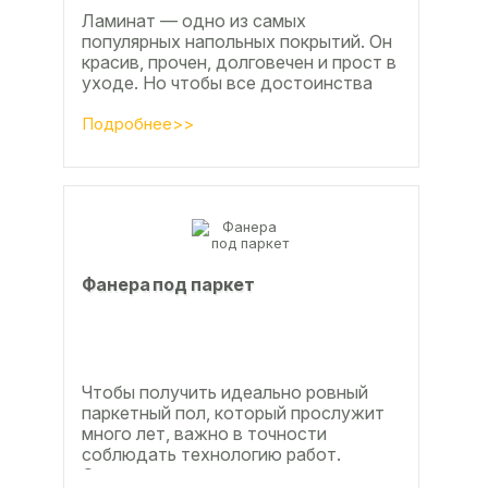
Ламинат — одно из самых
популярных напольных покрытий. Он
красив, прочен, долговечен и прост в
уходе. Но чтобы все достоинства
данного материала полностью
раскрылись, важно...
Подробнее>>
Фанера под паркет
Чтобы получить идеально ровный
паркетный пол, который прослужит
много лет, важно в точности
соблюдать технологию работ.
Сегодня одним из самых простых и