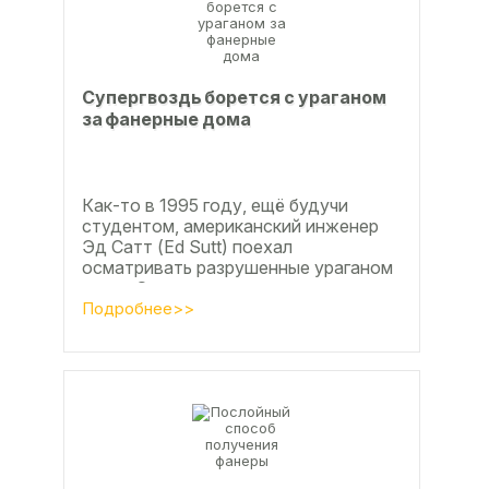
Супергвоздь борется с ураганом
за фанерные дома
Как-то в 1995 году, ещё будучи
студентом, американский инженер
Эд Сатт (Ed Sutt) поехал
осматривать разрушенные ураганом
дома. Он удивился, что ударов
стихии в большинстве случаев не...
Подробнее>>