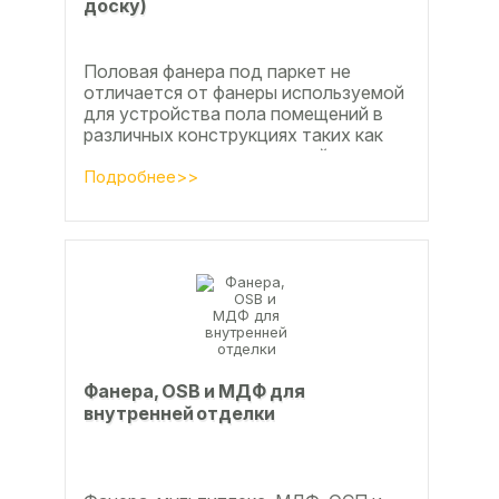
доску)
Половая фанера под паркет не
отличается от фанеры используемой
для устройства пола помещений в
различных конструкциях таких как
ламинат из ламинированной
паркетной доски, а так же...
Подробнее>>
Фанера, OSB и МДФ для
внутренней отделки