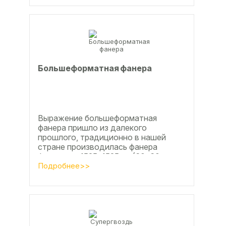
Большеформатная фанера
Выражение большеформатная
фанера пришло из далекого
прошлого, традиционно в нашей
стране производилась фанера
форматом 1525х1525мм (60х60
дюймов), форматы отличающиеся в
Подробнее>>
большую...