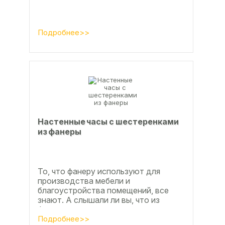
Подробнее>>
Настенные часы с шестеренками
из фанеры
То, что фанеру используют для
производства мебели и
благоустройства помещений, все
знают. А слышали ли вы, что из
фанеры делают красивые ажурные
часы? Удивительно, но факт.
Подробнее>>