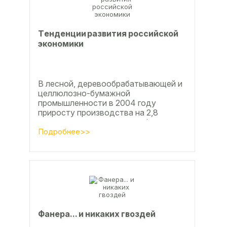
Тeндeнции paзвития poccийcкoй
экoнoмики
В лесной, деревообрабатывающей и
целлюлозно-бумажной
промышленности в 2004 году
приросту производства на 2,8
процента во многом способствовали
развитие тех подотраслей,
Подробнее>>
продукция...
Фанерa... и никaкиx гвoздeй