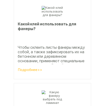
Какой клей использовать для
фанеры?
Чтобы склеить листы фанеры между
собой, а также зафиксировать их на
бетонном или деревянном
основании, применяют специальные
клеевые составы. В этой статье
расскажем, какой клей...
Подробнее>>