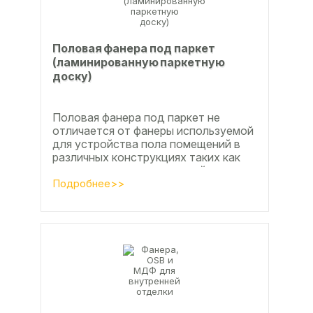
Половая фанера под паркет
(ламинированную паркетную
доску)
Половая фанера под паркет не
отличается от фанеры используемой
для устройства пола помещений в
различных конструкциях таких как
ламинат из ламинированной
паркетной доски, а так же...
Подробнее>>