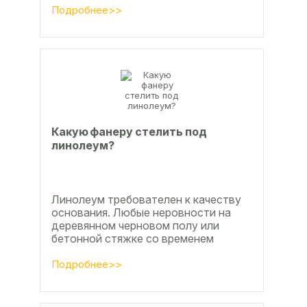
по деревянным лагам или...
Подробнее>>
Какую фанеру стелить под
линолеум?
Линолеум требователен к качеству
основания. Любые неровности на
деревянном черновом полу или
бетонной стяжке со временем
станут заметны.
Подробнее>>