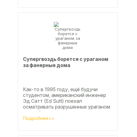
большую...
Супергвоздь борется с ураганом
за фанерные дома
Как-то в 1995 году, ещё будучи
студентом, американский инженер
Эд Сатт (Ed Sutt) поехал
осматривать разрушенные ураганом
дома. Он удивился, что ударов
стихии в большинстве случаев не...
Подробнее>>