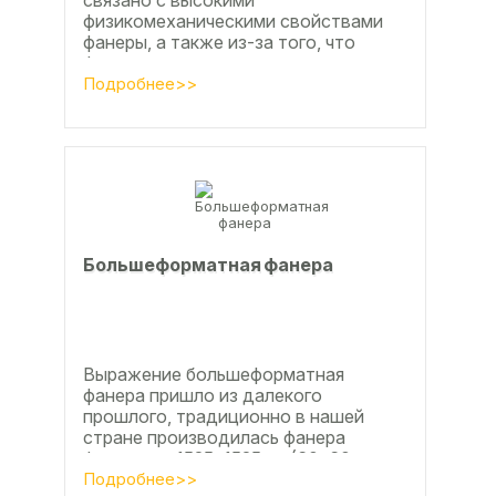
связано с высокими
физикомеханическими свойствами
фанеры, а также из-за того, что
фанера позволяет получать
достаточно большие ровные
Подробнее>>
поверхности, что...
Большеформатная фанера
Выражение большеформатная
фанера пришло из далекого
прошлого, традиционно в нашей
стране производилась фанера
форматом 1525х1525мм (60х60
дюймов), форматы отличающиеся в
Подробнее>>