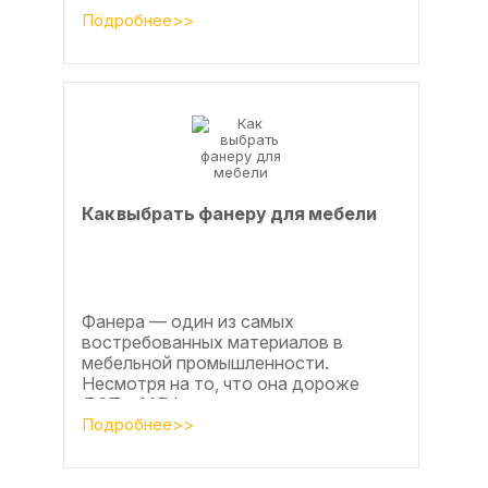
проявляется, например, в
расширении, растрескивании,...
Подробнее>>
Как выбрать фанеру для мебели
Фанера — один из самых
востребованных материалов в
мебельной промышленности.
Несмотря на то, что она дороже
ДСП и МДФ , ее очень часто
используют для изготовления...
Подробнее>>