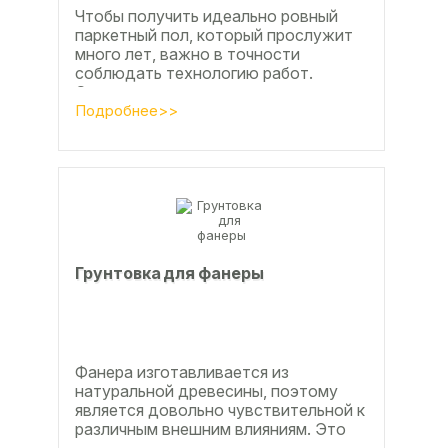
Чтобы получить идеально ровный
паркетный пол, который прослужит
много лет, важно в точности
соблюдать технологию работ.
Сегодня одним из самых простых и
эффективных методов считается...
Подробнее>>
Грунтовка для фанеры
Фанера изготавливается из
натуральной древесины, поэтому
является довольно чувствительной к
различным внешним влияниям. Это