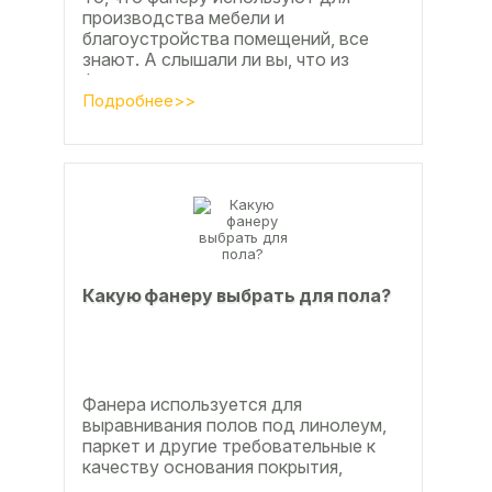
производства мебели и
благоустройства помещений, все
знают. А слышали ли вы, что из
фанеры делают красивые ажурные
часы? Удивительно, но факт.
Подробнее>>
Недавно мы...
Какую фанеру выбрать для пола?
Фанера используется для
выравнивания полов под линолеум,
паркет и другие требовательные к
качеству основания покрытия,
настила чистового и чернового слоя