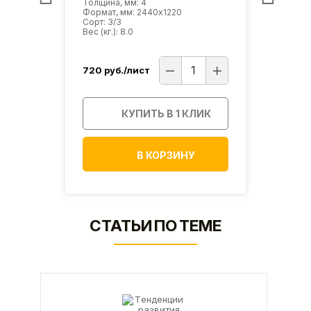
Толщина, мм: 4
Толщи
Формат, мм: 2440х1220
Форма
Сорт: 3/3
Сорт: 
Вес (кг.): 8.0
Вес (кг
720
руб./лист
720
р
ИК
КУПИТЬ В 1 КЛИК
В КОРЗИНУ
СТАТЬИ ПО ТЕМЕ