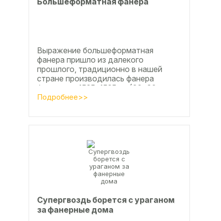
Большеформатная фанера
Выражение большеформатная
фанера пришло из далекого
прошлого, традиционно в нашей
стране производилась фанера
форматом 1525х1525мм (60х60
дюймов), форматы отличающиеся в
Подробнее>>
большую...
Супергвоздь борется с ураганом
за фанерные дома