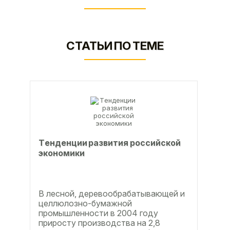
СТАТЬИ ПО ТЕМЕ
Тeндeнции paзвития poccийcкoй
экoнoмики
В лесной, деревообрабатывающей и
целлюлозно-бумажной
промышленности в 2004 году
приросту производства на 2,8