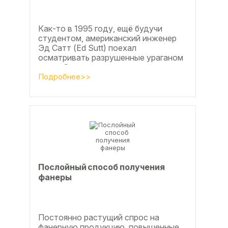
Как-то в 1995 году, ещё будучи
студентом, американский инженер
Эд Сатт (Ed Sutt) поехал
осматривать разрушенные ураганом
дома. Он удивился, что ударов
стихии в большинстве случаев не...
Подробнее>>
Послойный способ получения
фанеры
Постоянно растущий спрос на
фанерную продукцию, повышенные