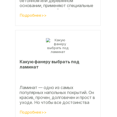
бетонном или деревянном
основании, применяют специальные
клеевые составы. В этой статье
расскажем, какой клей...
Подробнее>>
Какую фанеру выбрать под
ламинат
Ламинат — одно из самых
популярных напольных покрытий. Он
красив, прочен, долговечен и прост в
уходе. Но чтобы все достоинства
данного материала полностью
раскрылись, важно...
Подробнее>>