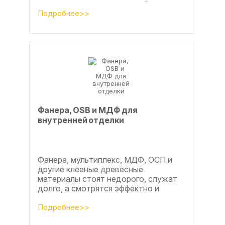
ламинат из ламинированной
паркетной доски, а так же...
Подробнее>>
Фанера, OSB и МДФ для
внутренней отделки
Фанера, мультиплекс, МДФ, ОСП и
другие клееные древесные
материалы стоят недорого, служат
долго, а смотрятся эффектно и
свежо
Подробнее>>