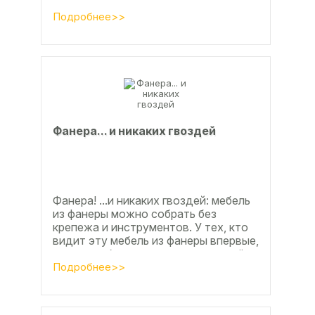
процента во многом способствовали
развитие тех подотраслей,
Подробнее>>
продукция...
Фанерa... и никaкиx гвoздeй
Фанера! ...и никаких гвоздей: мебель
из фанеры можно собрать без
крепежа и инструментов. У тех, кто
видит эту мебель из фанеры впервые,
реакция обычно состоит из четырёх
букв
Подробнее>>