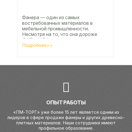
Фанера — один из самых
востребованных материалов в
мебельной промышленности.
Несмотря на то, что она дороже
ДСП и МДФ , ее очень часто
используют для изготовления...
Подробнее>>
ОПЫТ РАБОТЫ
«ПМ-ТОРГ» уже более 15 лет является одним из
лидеров в сфере продажи фанеры и других древесно-
плитных материалов. Наши сотрудники имеют
профильное образование.