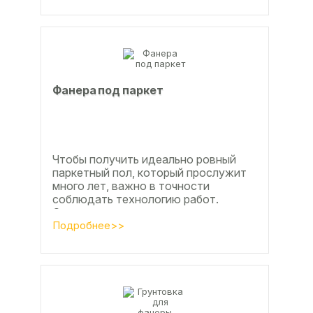
Фанера под паркет
Чтобы получить идеально ровный
паркетный пол, который прослужит
много лет, важно в точности
соблюдать технологию работ.
Сегодня одним из самых простых и
эффективных методов считается...
Подробнее>>