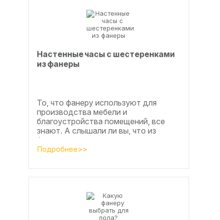
Настенные часы с шестеренками
из фанеры
То, что фанеру используют для
производства мебели и
благоустройства помещений, все
знают. А слышали ли вы, что из
фанеры делают красивые ажурные
часы? Удивительно, но факт.
Подробнее>>
Недавно мы...