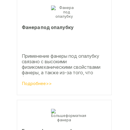
Фанера под опалубку
Применение фанеры под опалубку
связано с высокими
физикомеханическими свойствами
фанеры, а также из-за того, что
фанера позволяет получать
достаточно большие ровные
Подробнее>>
поверхности, что...