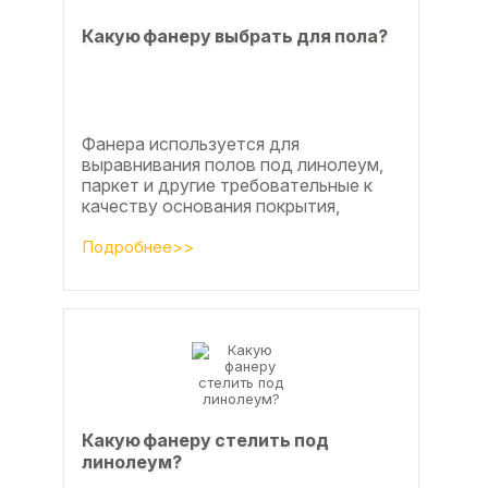
Какую фанеру выбрать для пола?
Фанера используется для
выравнивания полов под линолеум,
паркет и другие требовательные к
качеству основания покрытия,
настила чистового и чернового слоя
по деревянным лагам или...
Подробнее>>
Какую фанеру стелить под
линолеум?