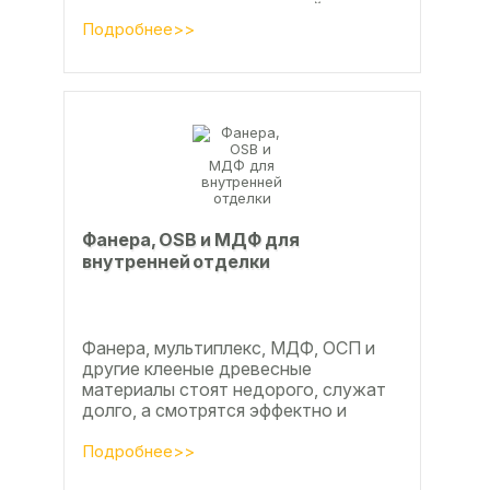
ламинат из ламинированной
паркетной доски, а так же...
Подробнее>>
Фанера, OSB и МДФ для
внутренней отделки
Фанера, мультиплекс, МДФ, ОСП и
другие клееные древесные
материалы стоят недорого, служат
долго, а смотрятся эффектно и
свежо
Подробнее>>