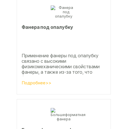
Фанера под опалубку
Применение фанеры под опалубку
связано с высокими
физикомеханическими свойствами
фанеры, а также из-за того, что
фанера позволяет получать
достаточно большие ровные
Подробнее>>
поверхности, что...