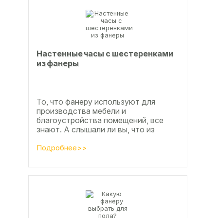
Настенные часы с шестеренками
из фанеры
То, что фанеру используют для
производства мебели и
благоустройства помещений, все
знают. А слышали ли вы, что из
фанеры делают красивые ажурные
часы? Удивительно, но факт.
Подробнее>>
Недавно мы...