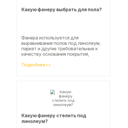
Какую фанеру выбрать для пола?
Фанера используется для
выравнивания полов под линолеум,
паркет и другие требовательные к
качеству основания покрытия,
настила чистового и чернового слоя
по деревянным лагам или...
Подробнее>>
Какую фанеру стелить под
линолеум?