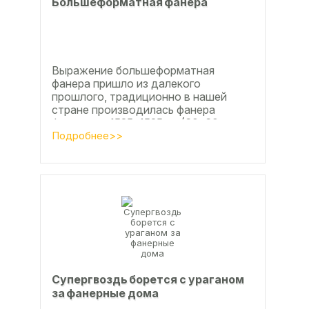
Большеформатная фанера
Выражение большеформатная
фанера пришло из далекого
прошлого, традиционно в нашей
стране производилась фанера
форматом 1525х1525мм (60х60
дюймов), форматы отличающиеся в
Подробнее>>
большую...
Супергвоздь борется с ураганом
за фанерные дома