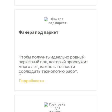
Фанера под паркет
Чтобы получить идеально ровный
паркетный пол, который прослужит
много лет, важно в точности
соблюдать технологию работ.
Сегодня одним из самых простых и
эффективных методов считается...
Подробнее>>