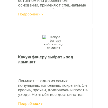
бетонном или деревянном
основании, применяют специальные
клеевые составы. В этой статье
расскажем, какой клей...
Подробнее>>
Какую фанеру выбрать под
ламинат
Ламинат — одно из самых
популярных напольных покрытий. Он
красив, прочен, долговечен и прост в
уходе. Но чтобы все достоинства
данного материала полностью
раскрылись, важно...
Подробнее>>