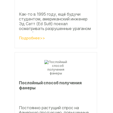
Как-то в 1995 году, ещё будучи
студентом, американский инженер
Эд Сатт (Ed Sutt) поехал
осматривать разрушенные ураганом
дома. Он удивился, что ударов
стихии в большинстве случаев не...
Подробнее>>
Послойный способ получения
фанеры
Постоянно растущий спрос на
фанерную продукцию, повышенные