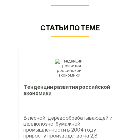
СТАТЬИ ПО ТЕМЕ
Тeндeнции paзвития poccийcкoй
экoнoмики
В лесной, деревообрабатывающей и
целлюлозно-бумажной
промышленности в 2004 году
приросту производства на 2,8