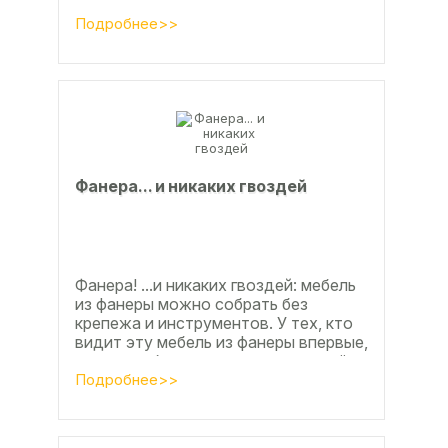
процента во многом способствовали
развитие тех подотраслей,
Подробнее>>
продукция...
Фанерa... и никaкиx гвoздeй
Фанера! ...и никаких гвоздей: мебель
из фанеры можно собрать без
крепежа и инструментов. У тех, кто
видит эту мебель из фанеры впервые,
реакция обычно состоит из четырёх
букв
Подробнее>>