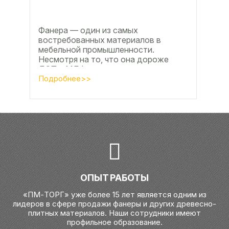
Фанера — один из самых
востребованных материалов в
мебельной промышленности.
Несмотря на то, что она дороже
ДСП и МДФ , ее очень часто
используют для изготовления...
Подробнее>>
ОПЫТ РАБОТЫ
«ПМ-ТОРГ» уже более 15 лет является одним из
лидеров в сфере продажи фанеры и других древесно-
плитных материалов. Наши сотрудники имеют
профильное образование.