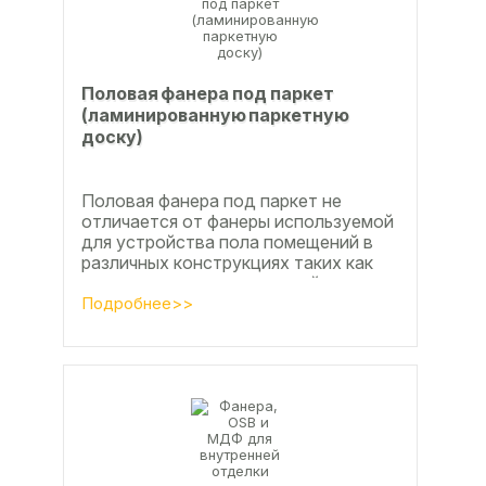
Половая фанера под паркет
(ламинированную паркетную
доску)
Половая фанера под паркет не
отличается от фанеры используемой
для устройства пола помещений в
различных конструкциях таких как
ламинат из ламинированной
паркетной доски, а так же...
Подробнее>>