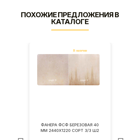
ПОХОЖИЕ ПРЕДЛОЖЕНИЯ В
КАТАЛОГЕ
Я 40
ФАНЕРА ФСФ БЕРЕЗОВАЯ 40
ФАН
4 НШ
ММ 2440Х1220 СОРТ 3/3 Ш2
ММ 