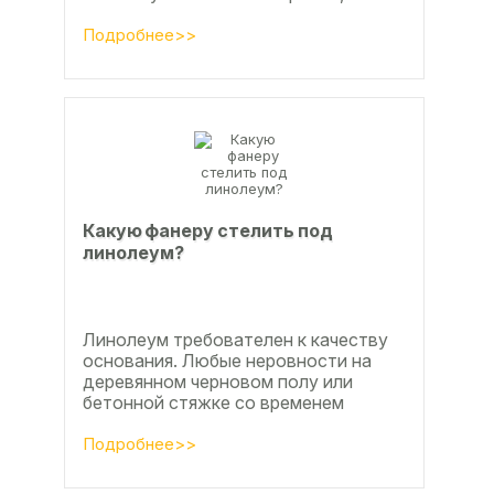
настила чистового и чернового слоя
по деревянным лагам или...
Подробнее>>
Какую фанеру стелить под
линолеум?
Линолеум требователен к качеству
основания. Любые неровности на
деревянном черновом полу или
бетонной стяжке со временем
станут заметны.
Подробнее>>