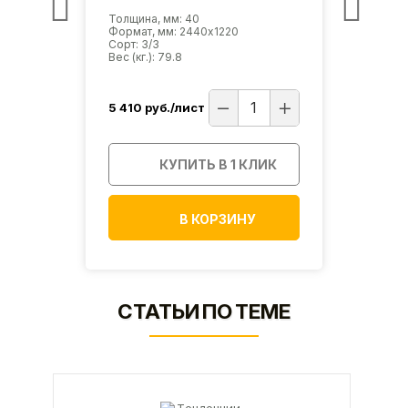
Толщина, мм: 40
Толщи
Формат, мм: 2440х1220
Форма
Сорт: 3/3
Сорт: 
Вес (кг.): 79.8
Вес (кг
5 410
руб./лист
5 410
ИК
КУПИТЬ В 1 КЛИК
В КОРЗИНУ
СТАТЬИ ПО ТЕМЕ