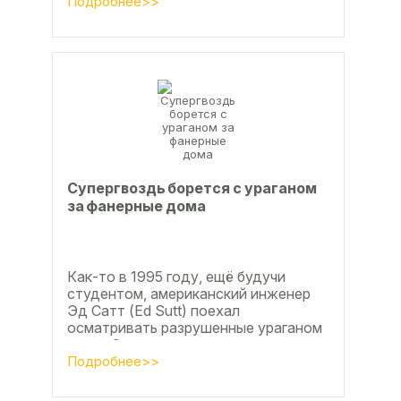
дюймов), форматы отличающиеся в
Подробнее>>
большую...
Супергвоздь борется с ураганом
за фанерные дома
Как-то в 1995 году, ещё будучи
студентом, американский инженер
Эд Сатт (Ed Sutt) поехал
осматривать разрушенные ураганом
дома. Он удивился, что ударов
стихии в большинстве случаев не...
Подробнее>>