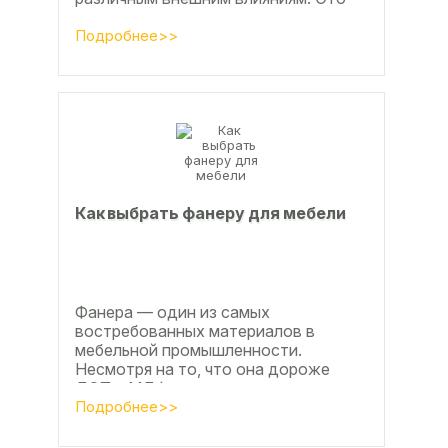
проявляется, например, в
расширении, растрескивании,...
Подробнее>>
Как выбрать фанеру для мебели
Фанера — один из самых
востребованных материалов в
мебельной промышленности.
Несмотря на то, что она дороже
ДСП и МДФ , ее очень часто
используют для изготовления...
Подробнее>>