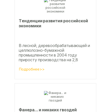
Тeндeнции paзвития poccийcкoй
экoнoмики
В лесной, деревообрабатывающей и
целлюлозно-бумажной
промышленности в 2004 году
приросту производства на 2,8
процента во многом способствовали
развитие тех подотраслей,
Подробнее>>
продукция...
Фанерa... и никaкиx гвoздeй