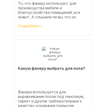
То, что фанеру используют для
производства мебели и
благоустройства помещений, все
знают. А слышали ли вы, что из
фанеры делают красивые ажурные
часы? Удивительно, но факт.
Подробнее>>
Недавно мы...
Какую фанеру выбрать для пола?
Фанера используется для
выравнивания полов под линолеум,
паркет и другие требовательные к
качеству основания покрытия,