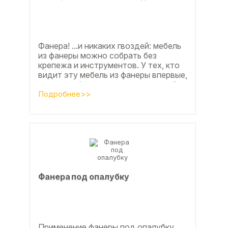
Фанера! ...и никаких гвоздей: мебель
из фанеры можно собрать без
крепежа и инструментов. У тех, кто
видит эту мебель из фанеры впервые,
реакция обычно состоит из четырёх
букв
Подробнее>>
Фанера под опалубку
Применение фанеры под опалубку