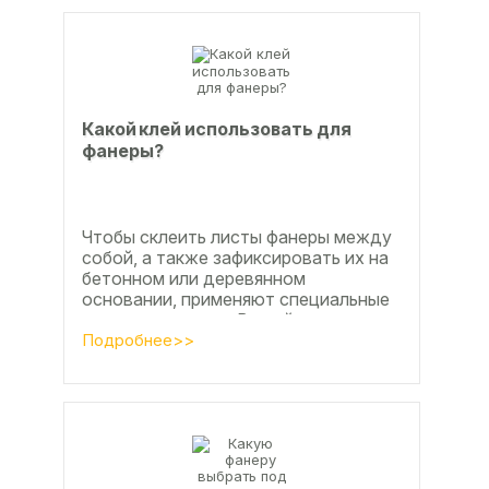
Какой клей использовать для
фанеры?
Чтобы склеить листы фанеры между
собой, а также зафиксировать их на
бетонном или деревянном
основании, применяют специальные
клеевые составы. В этой статье
расскажем, какой клей...
Подробнее>>