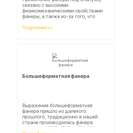
связано с высокими
физикомеханическими свойствами
фанеры, а также из-за того, что
фанера позволяет получать
достаточно большие ровные
Подробнее>>
поверхности, что...
Большеформатная фанера
Выражение большеформатная
фанера пришло из далекого
прошлого, традиционно в нашей
стране производилась фанера
форматом 1525х1525мм (60х60