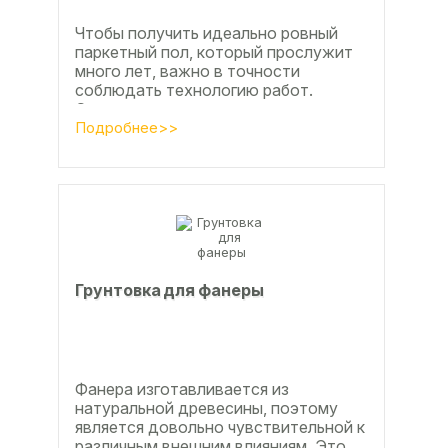
Чтобы получить идеально ровный
паркетный пол, который прослужит
много лет, важно в точности
соблюдать технологию работ.
Сегодня одним из самых простых и
эффективных методов считается...
Подробнее>>
Грунтовка для фанеры
Фанера изготавливается из
натуральной древесины, поэтому
является довольно чувствительной к
различным внешним влияниям. Это