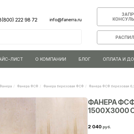
ЗАП
КОНСУЛ
8(800) 222 98 72
info@fanerra.ru
РАСПИЛ
АЙС-ЛИСТ
О КОМПАНИИ
БЛОГ
ОПЛАТА И Д
Фанера
Фанера ФСФ
Фанера березовая ФСФ
Фанера ФСФ березовая 6,
ФАНЕРА ФСФ
1500Х3000 С
2 040
руб.