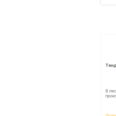
Тeнд
В ле
прои
Подр