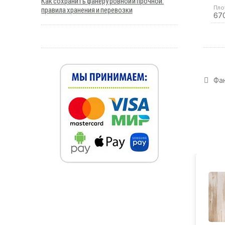
Как сохранить фанеру ровной и прочной:
Пло
правила хранения и перевозки
67
Фан