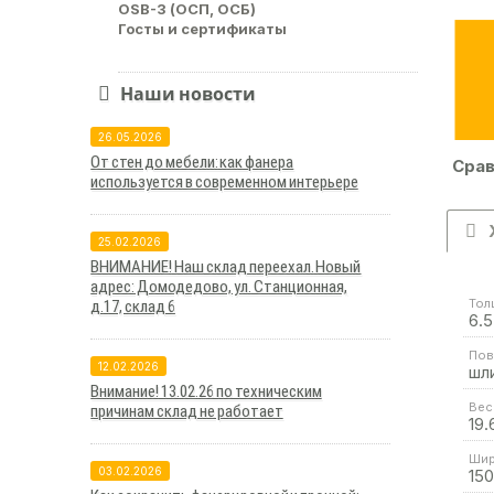
OSB-3 (ОСП, ОСБ)
Госты и сертификаты
Наши новости
26.05.2026
От стен до мебели: как фанера
Срав
используется в современном интерьере
25.02.2026
ВНИМАНИЕ! Наш склад переехал. Новый
адрес: Домодедово, ул. Станционная,
Тол
д.17, склад 6
6.5
Пов
12.02.2026
шл
Внимание! 13.02.26 по техническим
Вес 
причинам склад не работает
19.
Шир
03.02.2026
15