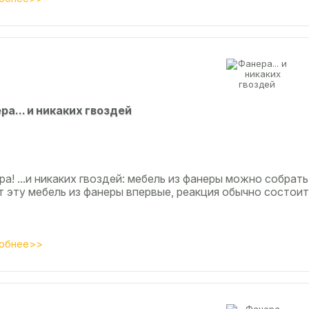
рa... и никaкиx гвoздeй
а! ...и никаких гвоздей: мебель из фанеры можно собрать
т эту мебель из фанеры впервые, реакция обычно состоит
обнее>>