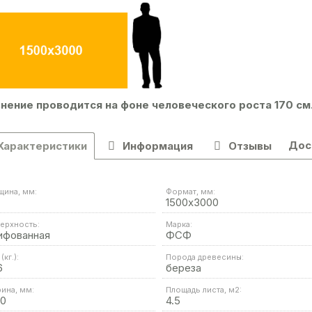
нение проводится на фоне человеческого роста 170 см
Дос
Характеристики
Информация
Отзывы
щина, мм:
Формат, мм:
1500х3000
ерхность:
Марка:
ифованная
ФСФ
(кг.):
Порода древесины:
6
береза
ина, мм:
Площадь листа, м2:
00
4.5