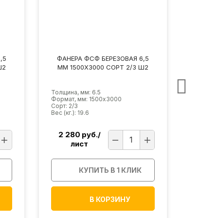
,5
ФАНЕРА ФСФ БЕРЕЗОВАЯ 6,5
ФАНЕ
Ш2
ММ 1500Х3000 СОРТ 2/3 Ш2
ММ 1
Толщина, мм: 6.5
Толщина
Формат, мм: 1500х3000
Формат,
Сорт: 2/3
Сорт: 2/
Вес (кг.): 19.6
Вес (кг.)
2 280
руб./
2 3
лист
л
КУПИТЬ В 1 КЛИК
В КОРЗИНУ