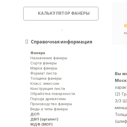
КАЛЬКУЛЯТОР ФАНЕРЫ
п
Справочная информация
Фанера
Назначение фанеры
Сорта фанеры
Марка фанеры
Вы м
Формат листа
Толщина фанеры
Москв
Класс эмиссии
харак
Конструкция листа
(2) Г
Обработка поверхности
Порода древесины
3/3 Ш
Производство фанеры
меньш
Виды и типы фанеры
ДСП
Толщи
ДВП (оргалит)
(шлиф
МДФ (MDF)