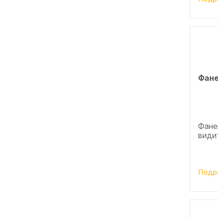
Фане
Фанер
види
Подр