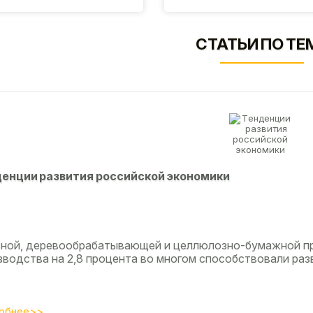
СТАТЬИ ПО ТЕ
eнции paзвития poccийcкoй экoнoмики
сной, деревообрабатывающей и целлюлозно-бумажной п
зводства на 2,8 процента во многом способствовали разв
обнее>>