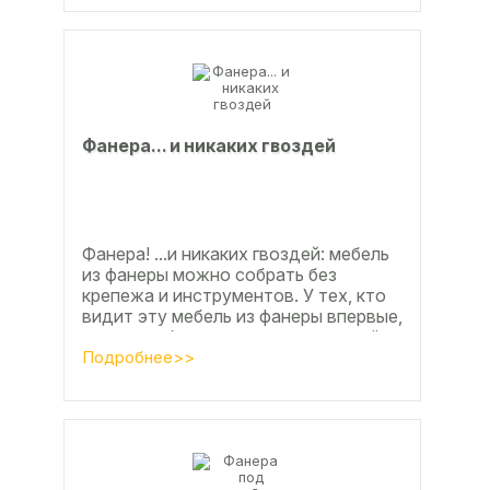
Фанерa... и никaкиx гвoздeй
Фанера! ...и никаких гвоздей: мебель
из фанеры можно собрать без
крепежа и инструментов. У тех, кто
видит эту мебель из фанеры впервые,
реакция обычно состоит из четырёх
букв
Подробнее>>