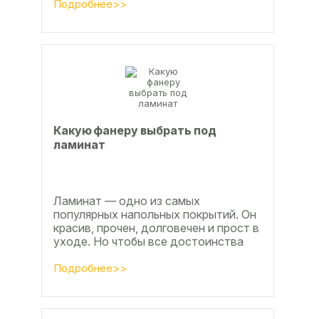
расскажем, какой клей...
Подробнее>>
Какую фанеру выбрать под
ламинат
Ламинат — одно из самых
популярных напольных покрытий. Он
красив, прочен, долговечен и прост в
уходе. Но чтобы все достоинства
данного материала полностью
раскрылись, важно...
Подробнее>>