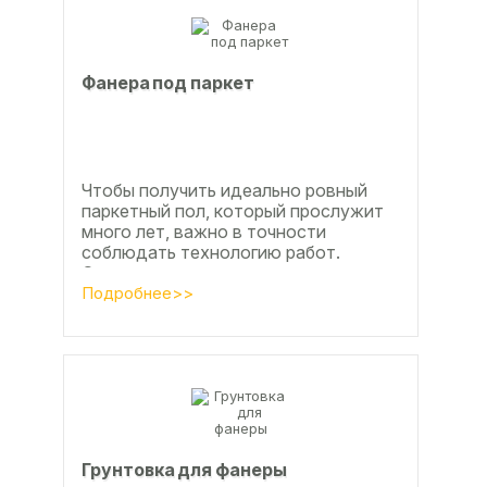
Фанера под паркет
Чтобы получить идеально ровный
паркетный пол, который прослужит
много лет, важно в точности
соблюдать технологию работ.
Сегодня одним из самых простых и
эффективных методов считается...
Подробнее>>
Грунтовка для фанеры