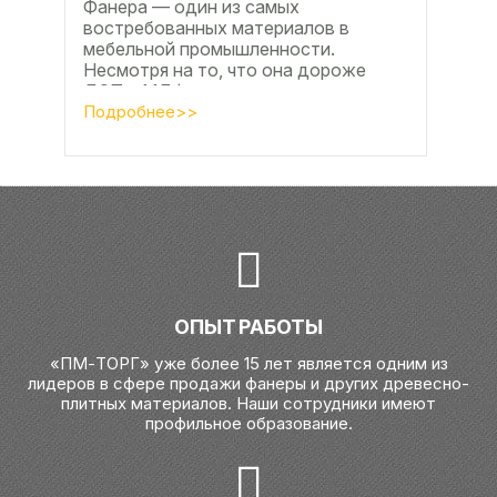
Фанера — один из самых
востребованных материалов в
мебельной промышленности.
Несмотря на то, что она дороже
ДСП и МДФ , ее очень часто
используют для изготовления...
Подробнее>>
ОПЫТ РАБОТЫ
«ПМ-ТОРГ» уже более 15 лет является одним из
лидеров в сфере продажи фанеры и других древесно-
плитных материалов. Наши сотрудники имеют
профильное образование.