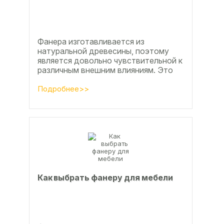
Фанера изготавливается из
натуральной древесины, поэтому
является довольно чувствительной к
различным внешним влияниям. Это
проявляется, например, в
расширении, растрескивании,...
Подробнее>>
Как выбрать фанеру для мебели