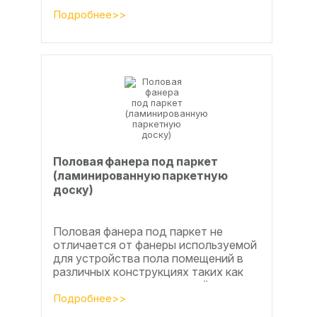
вопросы совершенствования
технологии производства клееной...
Подробнее>>
Половая фанера под паркет
(ламинированную паркетную
доску)
Половая фанера под паркет не
отличается от фанеры используемой
для устройства пола помещений в
различных конструкциях таких как
ламинат из ламинированной
паркетной доски, а так же...
Подробнее>>