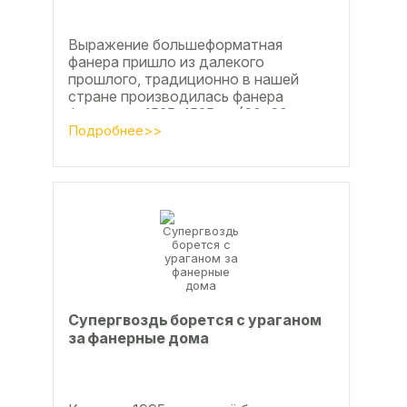
Выражение большеформатная
фанера пришло из далекого
прошлого, традиционно в нашей
стране производилась фанера
форматом 1525х1525мм (60х60
дюймов), форматы отличающиеся в
Подробнее>>
большую...
Супергвоздь борется с ураганом
за фанерные дома