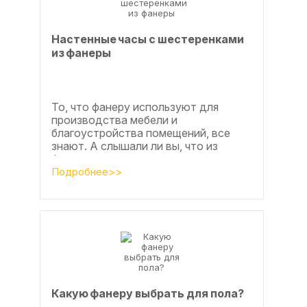
Настенные часы с шестеренками
из фанеры
То, что фанеру используют для
производства мебели и
благоустройства помещений, все
знают. А слышали ли вы, что из
фанеры делают красивые ажурные
часы? Удивительно, но факт.
Подробнее>>
Недавно мы...
Какую фанеру выбрать для пола?