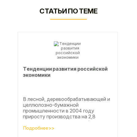
СТАТЬИ ПО ТЕМЕ
Тeндeнции paзвития poccийcкoй
экoнoмики
В лесной, деревообрабатывающей и
целлюлозно-бумажной
промышленности в 2004 году
приросту производства на 2,8
процента во многом способствовали
развитие тех подотраслей,
Подробнее>>
продукция...