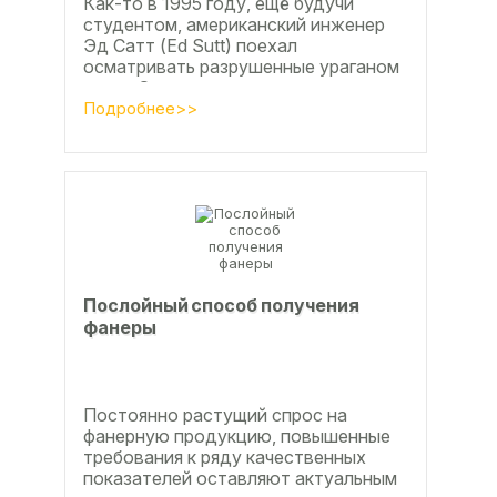
Как-то в 1995 году, ещё будучи
студентом, американский инженер
Эд Сатт (Ed Sutt) поехал
осматривать разрушенные ураганом
дома. Он удивился, что ударов
стихии в большинстве случаев не...
Подробнее>>
Послойный способ получения
фанеры
Постоянно растущий спрос на
фанерную продукцию, повышенные
требования к ряду качественных
показателей оставляют актуальным