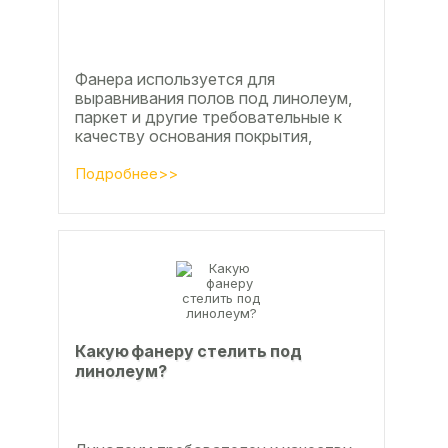
Фанера используется для
выравнивания полов под линолеум,
паркет и другие требовательные к
качеству основания покрытия,
настила чистового и чернового слоя
по деревянным лагам или...
Подробнее>>
Какую фанеру стелить под
линолеум?