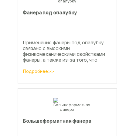
Фанера под опалубку
Применение фанеры под опалубку
связано с высокими
физикомеханическими свойствами
фанеры, а также из-за того, что
фанера позволяет получать
достаточно большие ровные
Подробнее>>
поверхности, что...
Большеформатная фанера