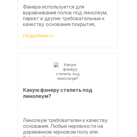
Фанера используется для
выравнивания полов под линолеум,
паркет и другие требовательные к
качеству основания покрытия,
настила чистового и чернового слоя
по деревянным лагам или...
Подробнее>>
Какую фанеру стелить под
линолеум?
Линолеум требователен к качеству
основания. Любые неровности на
деревянном черновом полу или