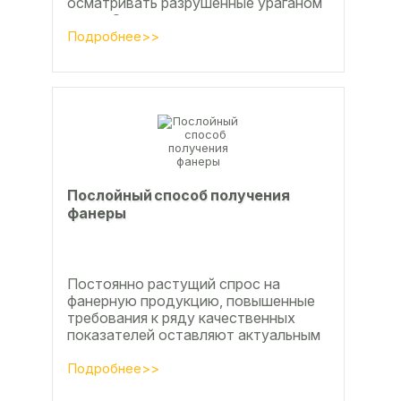
осматривать разрушенные ураганом
дома. Он удивился, что ударов
стихии в большинстве случаев не...
Подробнее>>
Послойный способ получения
фанеры
Постоянно растущий спрос на
фанерную продукцию, повышенные
требования к ряду качественных
показателей оставляют актуальным
вопросы совершенствования
технологии производства клееной...
Подробнее>>