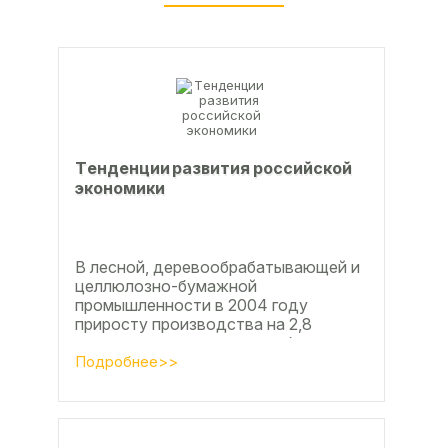
Тeндeнции paзвития poccийcкoй
экoнoмики
В лесной, деревообрабатывающей и
целлюлозно-бумажной
промышленности в 2004 году
приросту производства на 2,8
процента во многом способствовали
развитие тех подотраслей,
Подробнее>>
продукция...