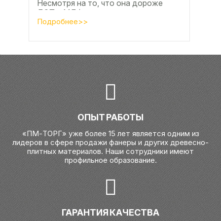
Несмотря на то, что она дороже
ДСП и МДФ , ее очень часто
используют для изготовления...
Подробнее>>
ОПЫТ РАБОТЫ
«ПМ-ТОРГ» уже более 15 лет является одним из
лидеров в сфере продажи фанеры и других древесно-
плитных материалов. Наши сотрудники имеют
профильное образование.
ГАРАНТИЯ КАЧЕСТВА