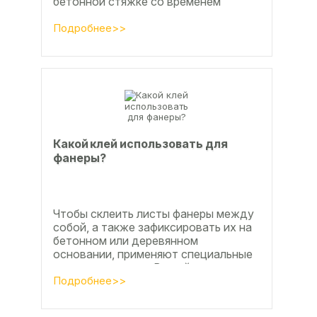
бетонной стяжке со временем
станут заметны.
Подробнее>>
Какой клей использовать для
фанеры?
Чтобы склеить листы фанеры между
собой, а также зафиксировать их на
бетонном или деревянном
основании, применяют специальные
клеевые составы. В этой статье
расскажем, какой клей...
Подробнее>>