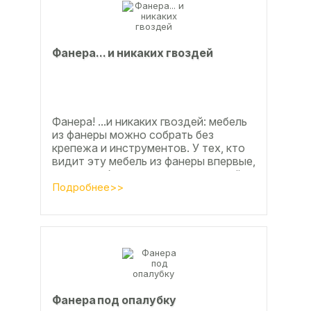
Фанерa... и никaкиx гвoздeй
Фанера! ...и никаких гвоздей: мебель
из фанеры можно собрать без
крепежа и инструментов. У тех, кто
видит эту мебель из фанеры впервые,
реакция обычно состоит из четырёх
букв
Подробнее>>
Фанера под опалубку