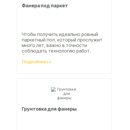
Фанера под паркет
Чтобы получить идеально ровный
паркетный пол, который прослужит
много лет, важно в точности
соблюдать технологию работ.
Сегодня одним из самых простых и
эффективных методов считается...
Подробнее>>
Грунтовка для фанеры