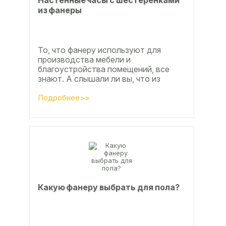
Настенные часы с шестеренками
из фанеры
То, что фанеру используют для
производства мебели и
благоустройства помещений, все
знают. А слышали ли вы, что из
фанеры делают красивые ажурные
часы? Удивительно, но факт.
Подробнее>>
Недавно мы...
Какую фанеру выбрать для пола?