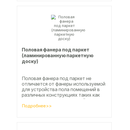
Половая фанера под паркет
(ламинированную паркетную
доску)
Половая фанера под паркет не
отличается от фанеры используемой
для устройства пола помещений в
различных конструкциях таких как
ламинат из ламинированной
паркетной доски, а так же...
Подробнее>>