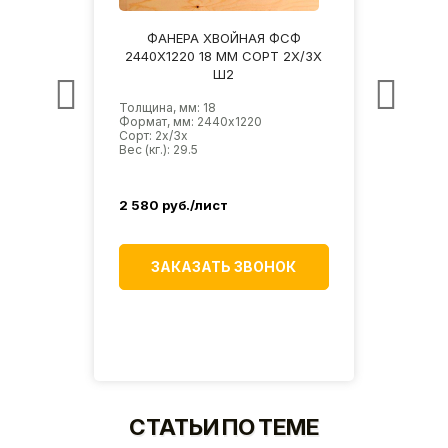
СФ
ФАНЕРА ХВОЙНАЯ ФСФ
Ф
3Х/3Х
2440Х1220 18 ММ СОРТ 2Х/3Х
2440
Ш2
Толщина, мм: 18
Толщин
Формат, мм: 2440х1220
Форма
Сорт: 2х/3х
Сорт: 
Вес (кг.): 29.5
Вес (кг
2 580
руб./лист
2 73
К
ЗАКАЗАТЬ ЗВОНОК
СТАТЬИ ПО ТЕМЕ