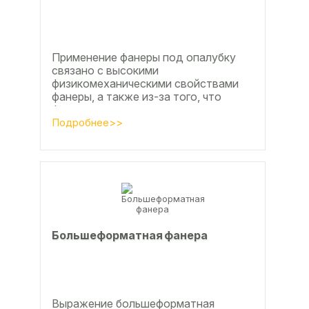
Применение фанеры под опалубку
связано с высокими
физикомеханическими свойствами
фанеры, а также из-за того, что
фанера позволяет получать
достаточно большие ровные
Подробнее>>
поверхности, что...
Большеформатная фанера
Выражение большеформатная