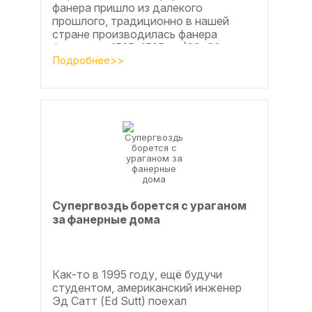
фанера пришло из далекого
прошлого, традиционно в нашей
стране производилась фанера
форматом 1525х1525мм (60х60
дюймов), форматы отличающиеся в
Подробнее>>
большую...
Супергвоздь борется с ураганом
за фанерные дома
Как-то в 1995 году, ещё будучи
студентом, американский инженер
Эд Сатт (Ed Sutt) поехал