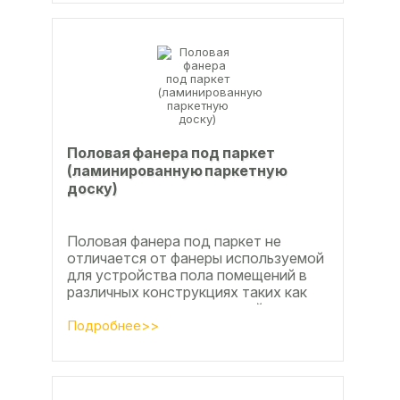
Половая фанера под паркет
(ламинированную паркетную
доску)
Половая фанера под паркет не
отличается от фанеры используемой
для устройства пола помещений в
различных конструкциях таких как
ламинат из ламинированной
паркетной доски, а так же...
Подробнее>>