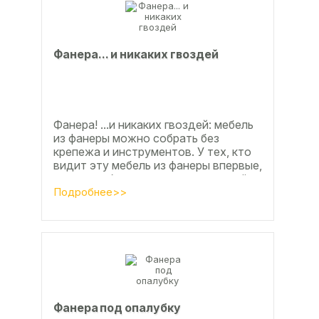
Фанерa... и никaкиx гвoздeй
Фанера! ...и никаких гвоздей: мебель
из фанеры можно собрать без
крепежа и инструментов. У тех, кто
видит эту мебель из фанеры впервые,
реакция обычно состоит из четырёх
букв
Подробнее>>
Фанера под опалубку