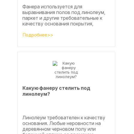
Фанера используется для
выравнивания полов под линолеум,
паркет и другие требовательные к
качеству основания покрытия,
настила чистового и чернового слоя
по деревянным лагам или...
Подробнее>>
Какую фанеру стелить под
линолеум?
Линолеум требователен к качеству
основания. Любые неровности на
деревянном черновом полу или