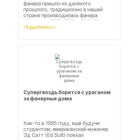
фанера пришло из далекого
прошлого, традиционно в нашей
стране производилась фанера
форматом 1525х1525мм (60х60
дюймов), форматы отличающиеся в
Подробнее>>
большую...
Супергвоздь борется с ураганом
за фанерные дома
Как-то в 1995 году, ещё будучи
студентом, американский инженер
Эд Сатт (Ed Sutt) поехал