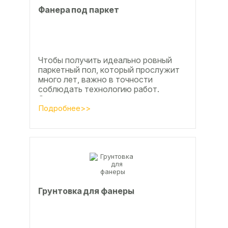
Фанера под паркет
Чтобы получить идеально ровный
паркетный пол, который прослужит
много лет, важно в точности
соблюдать технологию работ.
Сегодня одним из самых простых и
эффективных методов считается...
Подробнее>>
Грунтовка для фанеры