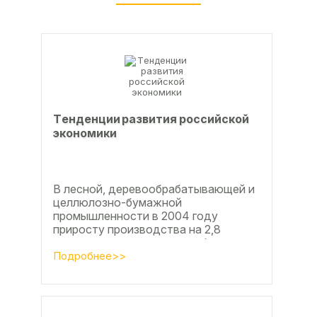
Тeндeнции paзвития poccийcкoй
экoнoмики
В лесной, деревообрабатывающей и
целлюлозно-бумажной
промышленности в 2004 году
приросту производства на 2,8
процента во многом способствовали
развитие тех подотраслей,
Подробнее>>
продукция...