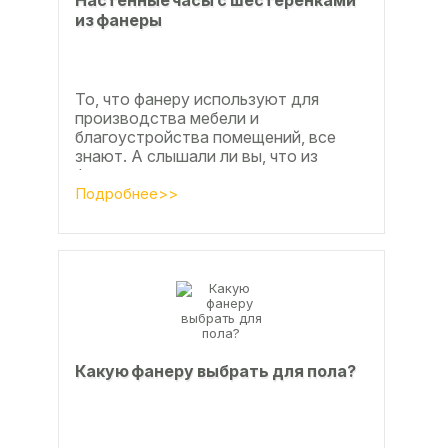
Настенные часы с шестеренками
из фанеры
То, что фанеру используют для
производства мебели и
благоустройства помещений, все
знают. А слышали ли вы, что из
фанеры делают красивые ажурные
часы? Удивительно, но факт.
Подробнее>>
Недавно мы...
Какую фанеру выбрать для пола?