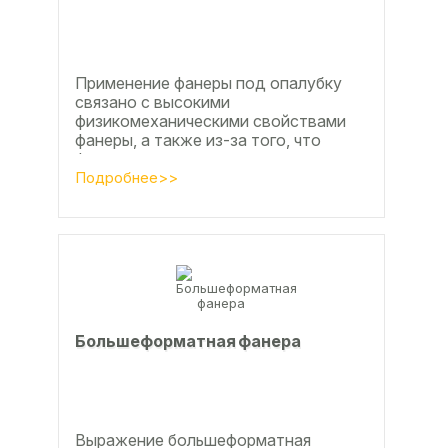
Применение фанеры под опалубку
связано с высокими
физикомеханическими свойствами
фанеры, а также из-за того, что
фанера позволяет получать
достаточно большие ровные
Подробнее>>
поверхности, что...
Большеформатная фанера
Выражение большеформатная