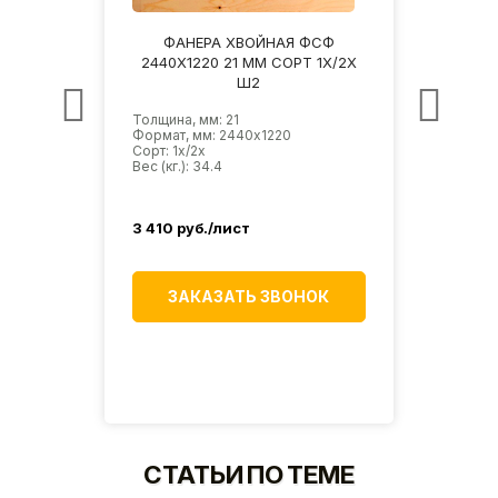
СФ
ФАНЕРА ХВОЙНАЯ ФСФ
Ф
1Х/3Х
2440Х1220 21 ММ СОРТ 1Х/2Х
2440
Ш2
Толщина, мм: 21
Толщин
Формат, мм: 2440х1220
Форма
Сорт: 1х/2х
Сорт: 
Вес (кг.): 34.4
Вес (кг
3 410
руб./лист
2 82
К
ЗАКАЗАТЬ ЗВОНОК
СТАТЬИ ПО ТЕМЕ