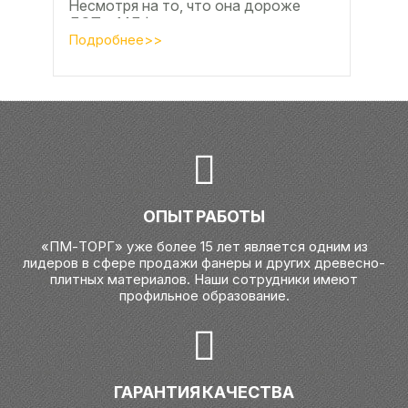
Несмотря на то, что она дороже
ДСП и МДФ , ее очень часто
используют для изготовления...
Подробнее>>
ОПЫТ РАБОТЫ
«ПМ-ТОРГ» уже более 15 лет является одним из
лидеров в сфере продажи фанеры и других древесно-
плитных материалов. Наши сотрудники имеют
профильное образование.
ГАРАНТИЯ КАЧЕСТВА