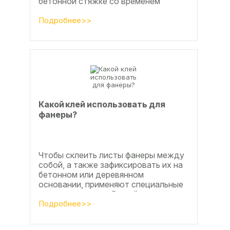
бетонной стяжке со временем
станут заметны.
Подробнее>>
Какой клей использовать для
фанеры?
Чтобы склеить листы фанеры между
собой, а также зафиксировать их на
бетонном или деревянном
основании, применяют специальные
клеевые составы. В этой статье
расскажем, какой клей...
Подробнее>>