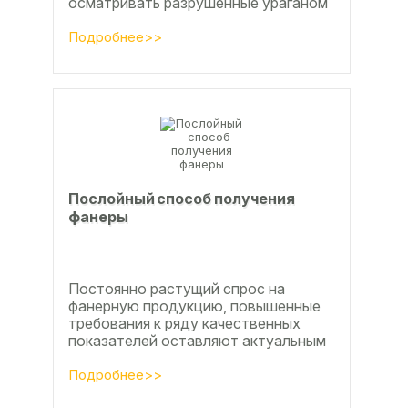
осматривать разрушенные ураганом
дома. Он удивился, что ударов
стихии в большинстве случаев не...
Подробнее>>
Послойный способ получения
фанеры
Постоянно растущий спрос на
фанерную продукцию, повышенные
требования к ряду качественных
показателей оставляют актуальным
вопросы совершенствования
технологии производства клееной...
Подробнее>>