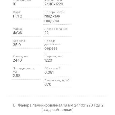
18
2440х1220
Сорт:
Поверхность:
F1/F2
гладкая/
гладкая
Марка:
Листов в пачке:
ФСФ
22
Вес (кг.):
Порода
35.9
древесины:
береза
Длина, мм:
Ширина, мм:
2440
1220
Площадь листа,
Объем, м3:
м2:
0.081
2.98
Плотность, кг/м3:
670
Фанера ламинированная 18 мм 2440х1220 F2/F2
(гладкая/гладкая)