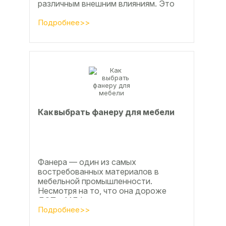
различным внешним влияниям. Это
проявляется, например, в
расширении, растрескивании,...
Подробнее>>
Как выбрать фанеру для мебели
Фанера — один из самых
востребованных материалов в
мебельной промышленности.
Несмотря на то, что она дороже
ДСП и МДФ , ее очень часто
используют для изготовления...
Подробнее>>