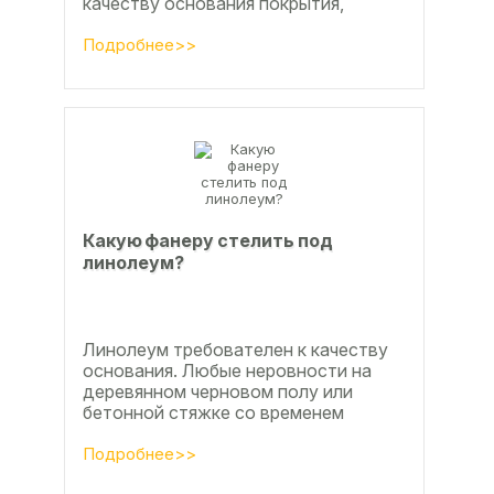
качеству основания покрытия,
настила чистового и чернового слоя
по деревянным лагам или...
Подробнее>>
Какую фанеру стелить под
линолеум?
Линолеум требователен к качеству
основания. Любые неровности на
деревянном черновом полу или
бетонной стяжке со временем
станут заметны.
Подробнее>>