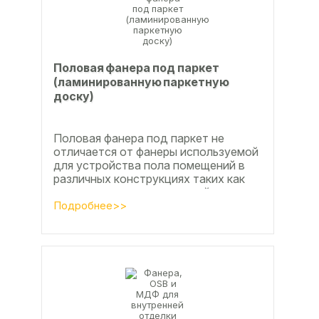
Половая фанера под паркет
(ламинированную паркетную
доску)
Половая фанера под паркет не
отличается от фанеры используемой
для устройства пола помещений в
различных конструкциях таких как
ламинат из ламинированной
паркетной доски, а так же...
Подробнее>>