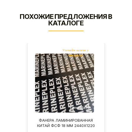
ПОХОЖИЕ ПРЕДЛОЖЕНИЯ В
КАТАЛОГЕ
НАЯ
ФАНЕРА ЛАМИНИРОВАННАЯ
ФА
1/W1
КИТАЙ ФСФ 18 ММ 2440Х1220
DЕC
244