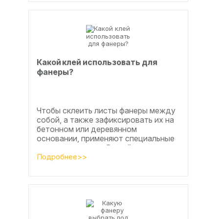
Какой клей использовать для
фанеры?
Чтобы склеить листы фанеры между
собой, а также зафиксировать их на
бетонном или деревянном
основании, применяют специальные
клеевые составы. В этой статье
расскажем, какой клей...
Подробнее>>