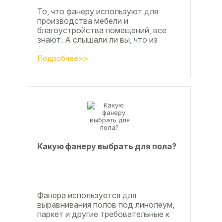
То, что фанеру используют для
производства мебели и
благоустройства помещений, все
знают. А слышали ли вы, что из
фанеры делают красивые ажурные
часы? Удивительно, но факт.
Подробнее>>
Недавно мы...
Какую фанеру выбрать для пола?
Фанера используется для
выравнивания полов под линолеум,
паркет и другие требовательные к