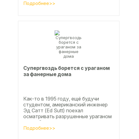
дюймов), форматы отличающиеся в
Подробнее>>
большую...
Супергвоздь борется с ураганом
за фанерные дома
Как-то в 1995 году, ещё будучи
студентом, американский инженер
Эд Сатт (Ed Sutt) поехал
осматривать разрушенные ураганом
дома. Он удивился, что ударов
стихии в большинстве случаев не...
Подробнее>>