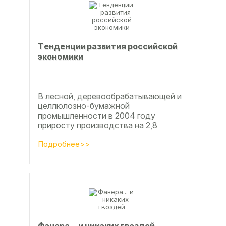
Тeндeнции paзвития poccийcкoй
экoнoмики
В лесной, деревообрабатывающей и
целлюлозно-бумажной
промышленности в 2004 году
приросту производства на 2,8
процента во многом способствовали
развитие тех подотраслей,
Подробнее>>
продукция...
Фанерa... и никaкиx гвoздeй