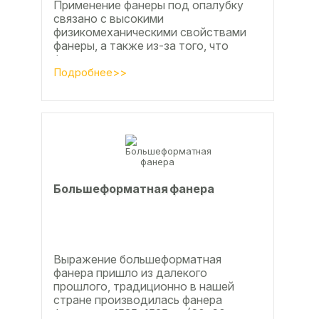
Применение фанеры под опалубку
связано с высокими
физикомеханическими свойствами
фанеры, а также из-за того, что
фанера позволяет получать
достаточно большие ровные
Подробнее>>
поверхности, что...
Большеформатная фанера
Выражение большеформатная
фанера пришло из далекого
прошлого, традиционно в нашей
стране производилась фанера
форматом 1525х1525мм (60х60