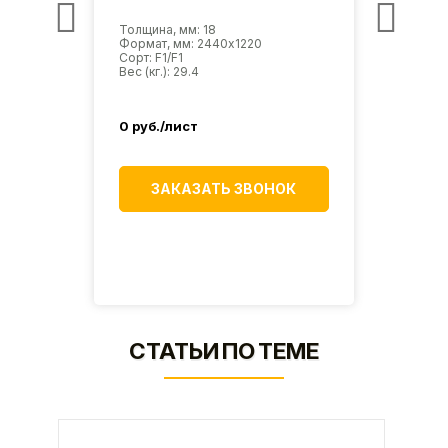
Толщина, мм: 18
Толщин
Формат, мм: 2440х1220
Форма
Сорт: F1/F1
Сорт: 
Вес (кг.): 29.4
Вес (кг
3 
0
руб./лист
Эконом
2 90
ЗАКАЗАТЬ ЗВОНОК
ИК
СТАТЬИ ПО ТЕМЕ