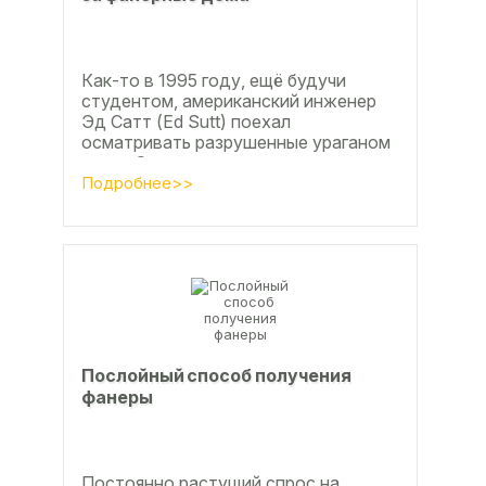
Как-то в 1995 году, ещё будучи
студентом, американский инженер
Эд Сатт (Ed Sutt) поехал
осматривать разрушенные ураганом
дома. Он удивился, что ударов
стихии в большинстве случаев не...
Подробнее>>
Послойный способ получения
фанеры
Постоянно растущий спрос на