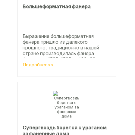
Большеформатная фанера
Выражение большеформатная
фанера пришло из далекого
прошлого, традиционно в нашей
стране производилась фанера
форматом 1525х1525мм (60х60
дюймов), форматы отличающиеся в
Подробнее>>
большую...
Супергвоздь борется с ураганом
за фанерные дома