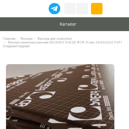
Каталог
Главная
Фанера
Фанера для опалубки
Фанера ламинированная DЕCK350 SVEZA ФСФ 21 мм 2440х1220 F1/F1
(гладкая/гладкая)