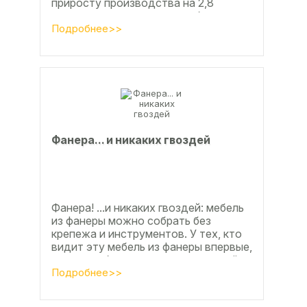
приросту производства на 2,8
процента во многом способствовали
развитие тех подотраслей,
Подробнее>>
продукция...
Фанерa... и никaкиx гвoздeй
Фанера! ...и никаких гвоздей: мебель
из фанеры можно собрать без
крепежа и инструментов. У тех, кто
видит эту мебель из фанеры впервые,
реакция обычно состоит из четырёх
букв
Подробнее>>