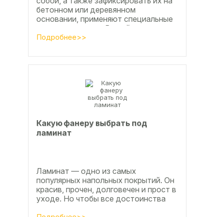
собой, а также зафиксировать их на
бетонном или деревянном
основании, применяют специальные
клеевые составы. В этой статье
расскажем, какой клей...
Подробнее>>
Какую фанеру выбрать под
ламинат
Ламинат — одно из самых
популярных напольных покрытий. Он
красив, прочен, долговечен и прост в
уходе. Но чтобы все достоинства
данного материала полностью
Подробнее>>