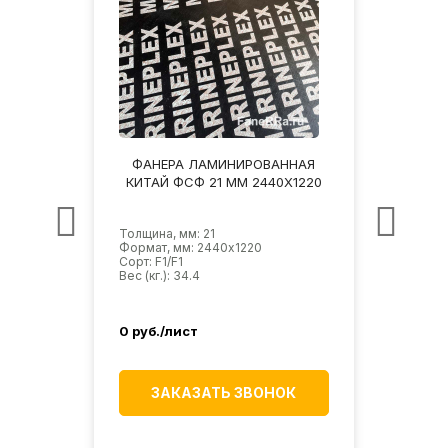
НАЯ
ФАНЕРА ЛАМИНИРОВАННАЯ
ФА
1/W1
КИТАЙ ФСФ 21 ММ 2440Х1220
ФСФ
Толщина, мм: 21
Толщин
Формат, мм: 2440х1220
Форма
Сорт: F1/F1
Сорт: 
Вес (кг.): 34.4
Вес (кг
3 
0
руб./лист
Эконом
3 25
ЗАКАЗАТЬ ЗВОНОК
ИК