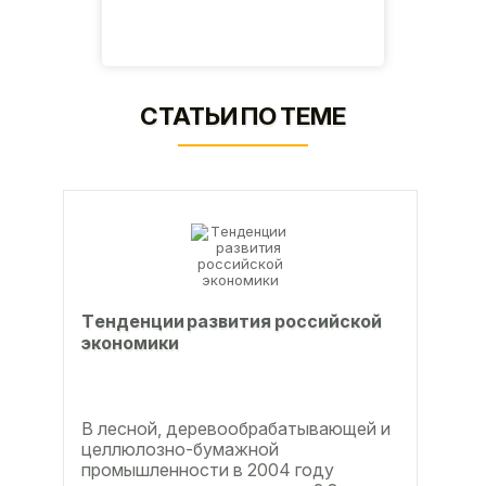
СТАТЬИ ПО ТЕМЕ
Тeндeнции paзвития poccийcкoй
экoнoмики
В лесной, деревообрабатывающей и
целлюлозно-бумажной
промышленности в 2004 году