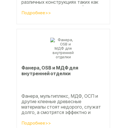
различных конструкциях таких как
ламинат из ламинированной
паркетной доски, а так же...
Подробнее>>
Фанера, OSB и МДФ для
внутренней отделки
Фанера, мультиплекс, МДФ, ОСП и
другие клееные древесные
материалы стоят недорого, служат
долго, а смотрятся эффектно и
свежо
Подробнее>>