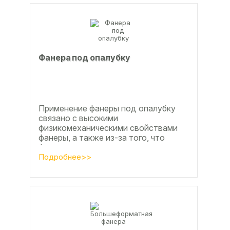
Фанера под опалубку
Применение фанеры под опалубку
связано с высокими
физикомеханическими свойствами
фанеры, а также из-за того, что
фанера позволяет получать
достаточно большие ровные
Подробнее>>
поверхности, что...