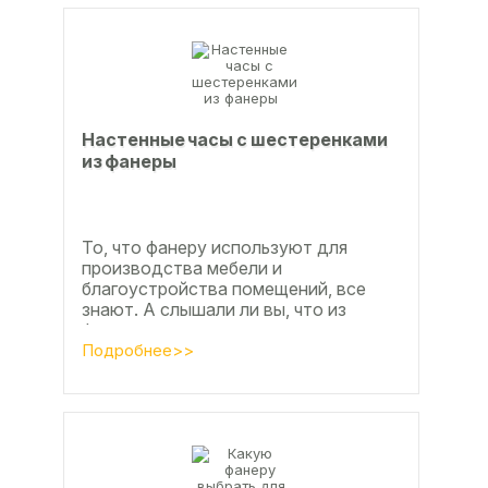
Настенные часы с шестеренками
из фанеры
То, что фанеру используют для
производства мебели и
благоустройства помещений, все
знают. А слышали ли вы, что из
фанеры делают красивые ажурные
часы? Удивительно, но факт.
Подробнее>>
Недавно мы...