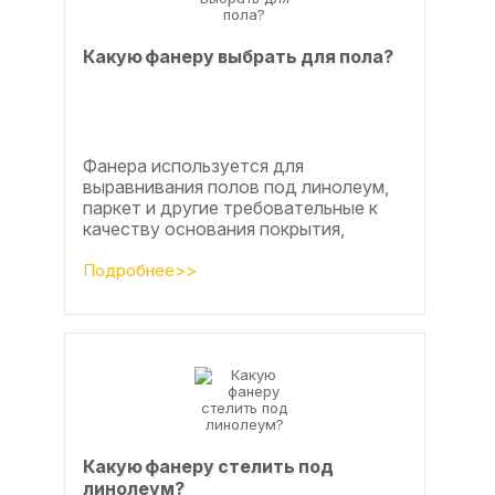
Какую фанеру выбрать для пола?
Фанера используется для
выравнивания полов под линолеум,
паркет и другие требовательные к
качеству основания покрытия,
настила чистового и чернового слоя
по деревянным лагам или...
Подробнее>>
Какую фанеру стелить под
линолеум?