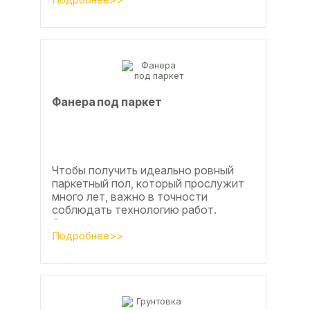
раскрылись, важно...
Фанера под паркет
Чтобы получить идеально ровный
паркетный пол, который прослужит
много лет, важно в точности
соблюдать технологию работ.
Сегодня одним из самых простых и
эффективных методов считается...
Подробнее>>