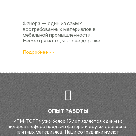
Фанера — один из самых
востребованных материалов в
мебельной промышленности.
Несмотря на то, что она дороже
ДСП и МДФ , ее очень часто
используют для изготовления...
Подробнее>>
ОПЫТ РАБОТЫ
«ПМ-ТОРГ» уже более 15 лет является одним из
лидеров в сфере продажи фанеры и других древесно-
плитных материалов. Наши сотрудники имеют