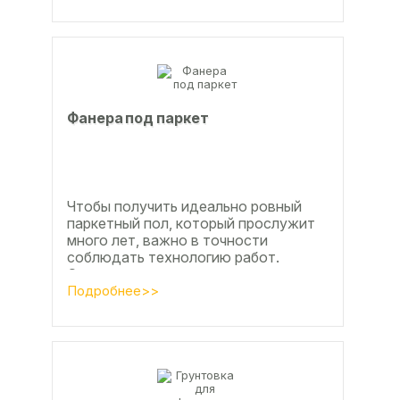
Фанера под паркет
Чтобы получить идеально ровный
паркетный пол, который прослужит
много лет, важно в точности
соблюдать технологию работ.
Сегодня одним из самых простых и
эффективных методов считается...
Подробнее>>