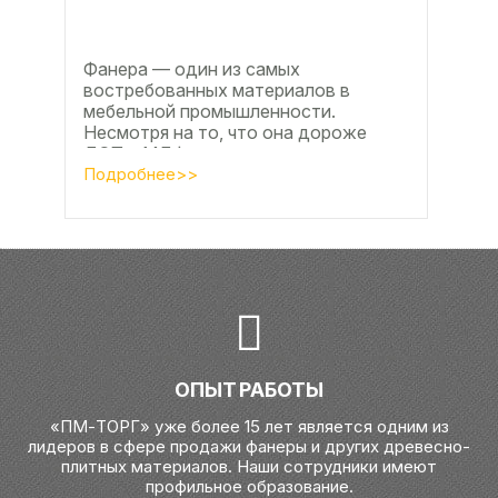
Фанера — один из самых
востребованных материалов в
мебельной промышленности.
Несмотря на то, что она дороже
ДСП и МДФ , ее очень часто
используют для изготовления...
Подробнее>>
ОПЫТ РАБОТЫ
«ПМ-ТОРГ» уже более 15 лет является одним из
лидеров в сфере продажи фанеры и других древесно-
плитных материалов. Наши сотрудники имеют
профильное образование.