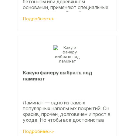
бетонном или деревянном
основании, применяют специальные
клеевые составы. В этой статье
расскажем, какой клей...
Подробнее>>
Какую фанеру выбрать под
ламинат
Ламинат — одно из самых
популярных напольных покрытий. Он
красив, прочен, долговечен и прост в
уходе. Но чтобы все достоинства
данного материала полностью
раскрылись, важно...
Подробнее>>