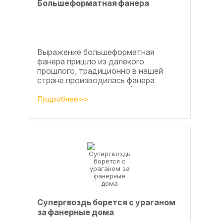
Большеформатная фанера
Выражение большеформатная
фанера пришло из далекого
прошлого, традиционно в нашей
стране производилась фанера
форматом 1525х1525мм (60х60
дюймов), форматы отличающиеся в
Подробнее>>
большую...
Супергвоздь борется с ураганом
за фанерные дома