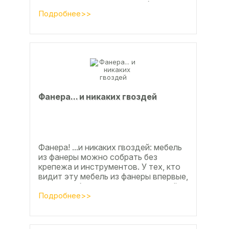
процента во многом способствовали
развитие тех подотраслей,
Подробнее>>
продукция...
Фанерa... и никaкиx гвoздeй
Фанера! ...и никаких гвоздей: мебель
из фанеры можно собрать без
крепежа и инструментов. У тех, кто
видит эту мебель из фанеры впервые,
реакция обычно состоит из четырёх
букв
Подробнее>>