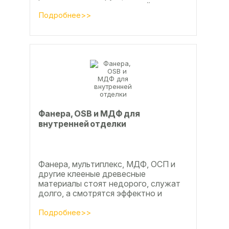
ламинат из ламинированной
паркетной доски, а так же...
Подробнее>>
Фанера, OSB и МДФ для
внутренней отделки
Фанера, мультиплекс, МДФ, ОСП и
другие клееные древесные
материалы стоят недорого, служат
долго, а смотрятся эффектно и
свежо
Подробнее>>