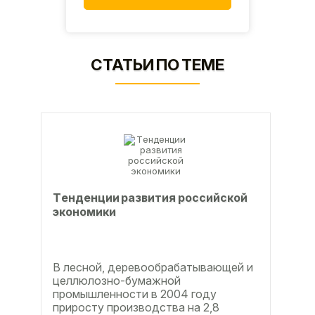
СТАТЬИ ПО ТЕМЕ
Тeндeнции paзвития poccийcкoй
экoнoмики
В лесной, деревообрабатывающей и
целлюлозно-бумажной
промышленности в 2004 году
приросту производства на 2,8