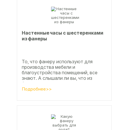
Настенные часы с шестеренками
из фанеры
То, что фанеру используют для
производства мебели и
благоустройства помещений, все
знают. А слышали ли вы, что из
фанеры делают красивые ажурные
часы? Удивительно, но факт.
Подробнее>>
Недавно мы...