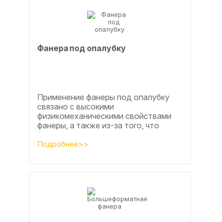
Фанера под опалубку
Применение фанеры под опалубку
связано с высокими
физикомеханическими свойствами
фанеры, а также из-за того, что
фанера позволяет получать
достаточно большие ровные
Подробнее>>
поверхности, что...