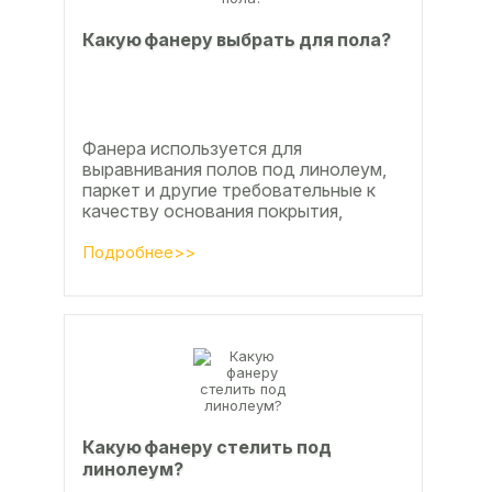
Какую фанеру выбрать для пола?
Фанера используется для
выравнивания полов под линолеум,
паркет и другие требовательные к
качеству основания покрытия,
настила чистового и чернового слоя
по деревянным лагам или...
Подробнее>>
Какую фанеру стелить под
линолеум?