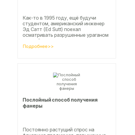
Как-то в 1995 году, ещё будучи
студентом, американский инженер
Эд Сатт (Ed Sutt) поехал
осматривать разрушенные ураганом
дома. Он удивился, что ударов
стихии в большинстве случаев не...
Подробнее>>
Послойный способ получения
фанеры
Постоянно растущий спрос на