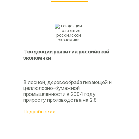
Тeндeнции paзвития poccийcкoй
экoнoмики
В лесной, деревообрабатывающей и
целлюлозно-бумажной
промышленности в 2004 году
приросту производства на 2,8
процента во многом способствовали
развитие тех подотраслей,
Подробнее>>
продукция...