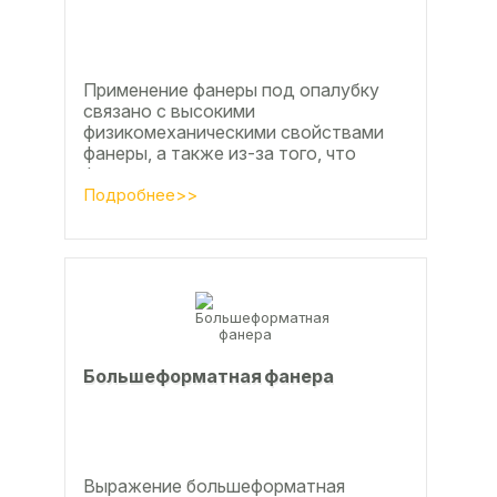
Применение фанеры под опалубку
связано с высокими
физикомеханическими свойствами
фанеры, а также из-за того, что
фанера позволяет получать
достаточно большие ровные
Подробнее>>
поверхности, что...
Большеформатная фанера
Выражение большеформатная