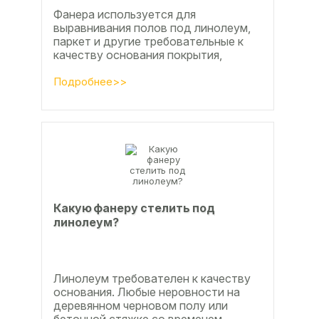
Фанера используется для
выравнивания полов под линолеум,
паркет и другие требовательные к
качеству основания покрытия,
настила чистового и чернового слоя
по деревянным лагам или...
Подробнее>>
Какую фанеру стелить под
линолеум?
Линолеум требователен к качеству
основания. Любые неровности на
деревянном черновом полу или
бетонной стяжке со временем