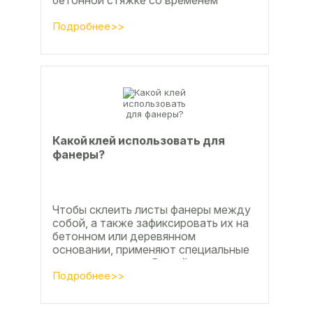
станут заметны.
Подробнее>>
Какой клей использовать для
фанеры?
Чтобы склеить листы фанеры между
собой, а также зафиксировать их на
бетонном или деревянном
основании, применяют специальные
клеевые составы. В этой статье
расскажем, какой клей...
Подробнее>>