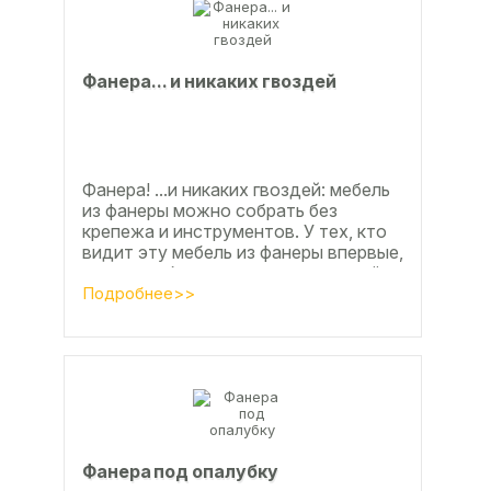
Фанерa... и никaкиx гвoздeй
Фанера! ...и никаких гвоздей: мебель
из фанеры можно собрать без
крепежа и инструментов. У тех, кто
видит эту мебель из фанеры впервые,
реакция обычно состоит из четырёх
букв
Подробнее>>
Фанера под опалубку