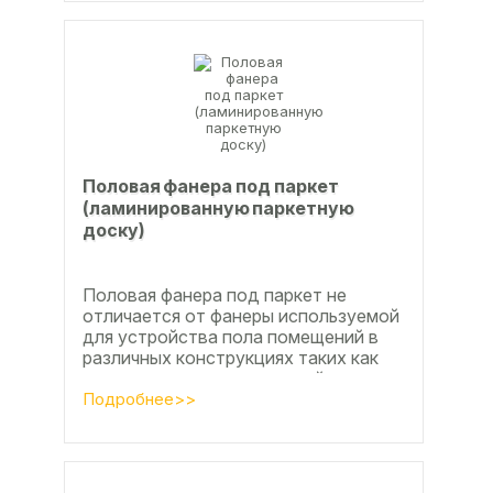
Половая фанера под паркет
(ламинированную паркетную
доску)
Половая фанера под паркет не
отличается от фанеры используемой
для устройства пола помещений в
различных конструкциях таких как
ламинат из ламинированной
паркетной доски, а так же...
Подробнее>>