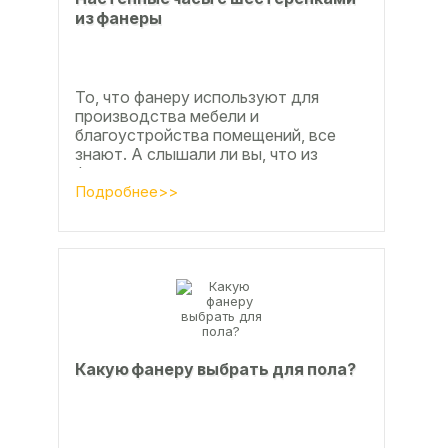
из фанеры
То, что фанеру используют для
производства мебели и
благоустройства помещений, все
знают. А слышали ли вы, что из
фанеры делают красивые ажурные
часы? Удивительно, но факт.
Подробнее>>
Недавно мы...
Какую фанеру выбрать для пола?