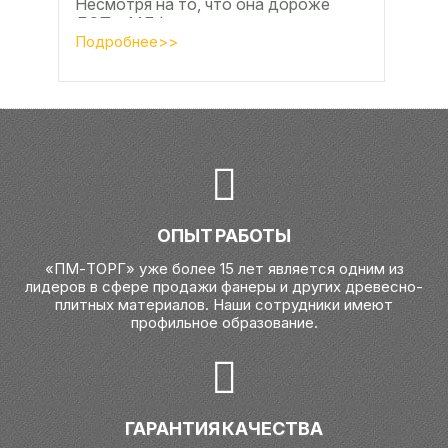
Несмотря на то, что она дороже
ДСП и МДФ , ее очень часто
используют для изготовления...
Подробнее>>
ОПЫТ РАБОТЫ
«ПМ-ТОРГ» уже более 15 лет является одним из
лидеров в сфере продажи фанеры и других древесно-
плитных материалов. Наши сотрудники имеют
профильное образование.
ГАРАНТИЯ КАЧЕСТВА