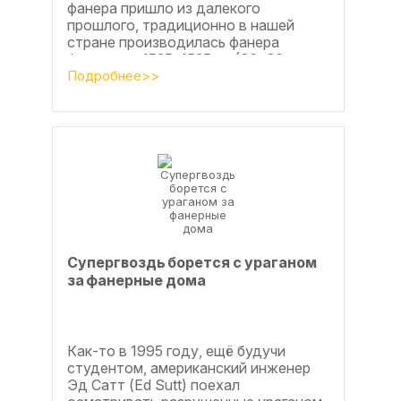
фанера пришло из далекого
прошлого, традиционно в нашей
стране производилась фанера
форматом 1525х1525мм (60х60
дюймов), форматы отличающиеся в
Подробнее>>
большую...
Супергвоздь борется с ураганом
за фанерные дома
Как-то в 1995 году, ещё будучи
студентом, американский инженер
Эд Сатт (Ed Sutt) поехал