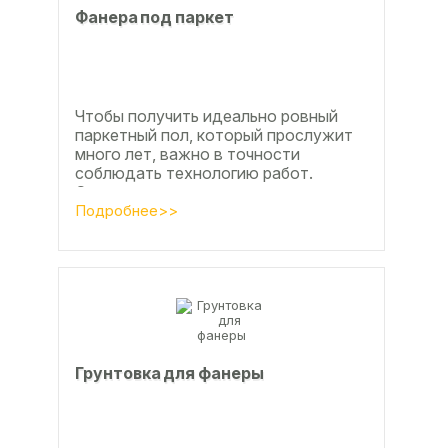
Фанера под паркет
Чтобы получить идеально ровный
паркетный пол, который прослужит
много лет, важно в точности
соблюдать технологию работ.
Сегодня одним из самых простых и
эффективных методов считается...
Подробнее>>
Грунтовка для фанеры