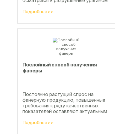
осматривать разрушенные ураганом
дома. Он удивился, что ударов
стихии в большинстве случаев не...
Подробнее>>
Послойный способ получения
фанеры
Постоянно растущий спрос на
фанерную продукцию, повышенные
требования к ряду качественных
показателей оставляют актуальным
вопросы совершенствования
технологии производства клееной...
Подробнее>>