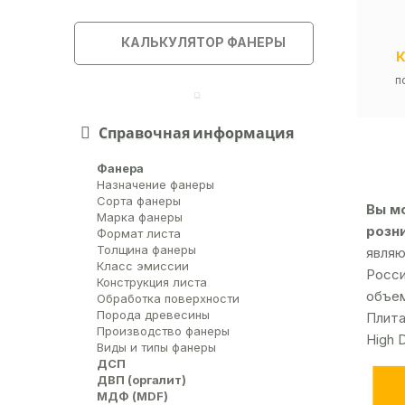
КАЛЬКУЛЯТОР ФАНЕРЫ
п
Справочная информация
Фанера
Назначение фанеры
Сорта фанеры
Вы мо
Марка фанеры
розн
Формат листа
Толщина фанеры
являю
Класс эмиссии
Росси
Конструкция листа
объем
Обработка поверхности
Порода древесины
Плита
Производство фанеры
High 
Виды и типы фанеры
ДСП
ДВП (оргалит)
МДФ (MDF)