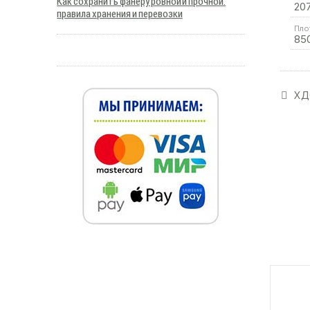
Как сохранить фанеру ровной и прочной:
20
правила хранения и перевозки
Пло
85
ХДФ