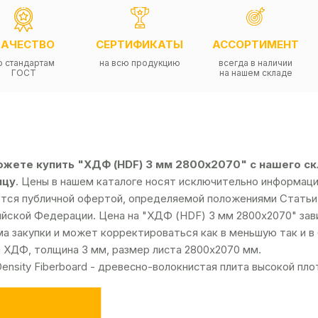
КАЧЕСТВО
СЕРТИФИКАТЫ
АССОРТИМЕНТ
о стандартам
на всю продукцию
всегда в наличии
ГОСТ
на нашем складе
жете купить "ХДФ (HDF) 3 мм 2800х2070" с нашего скла
ицу
. Цены в нашем каталоге носят исключительно информацио
тся публичной офертой, определяемой положениями Статьи 
йской Федерации. Цена на "ХДФ (HDF) 3 мм 2800х2070" зави
а закупки и может корректироваться как в меньшую так и в
 ХДФ, толщина 3 мм, размер листа 2800х2070 мм.
Dеnsity Fibеrbоаrd - древесно-волокнистая плита высокой пло