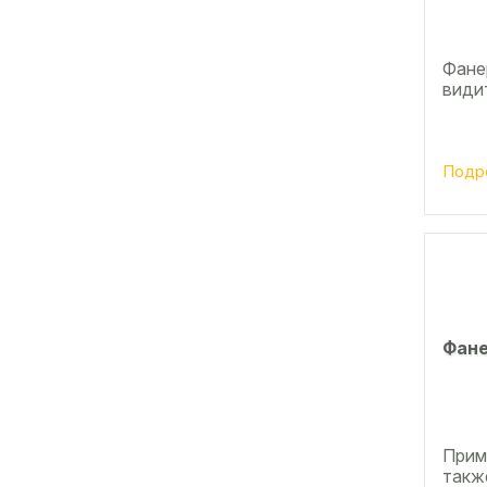
Фанер
види
Подр
Фане
Прим
также