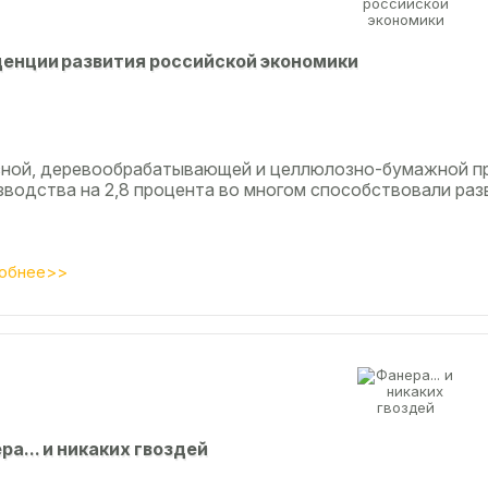
eнции paзвития poccийcкoй экoнoмики
сной, деревообрабатывающей и целлюлозно-бумажной п
зводства на 2,8 процента во многом способствовали разв
обнее>>
рa... и никaкиx гвoздeй