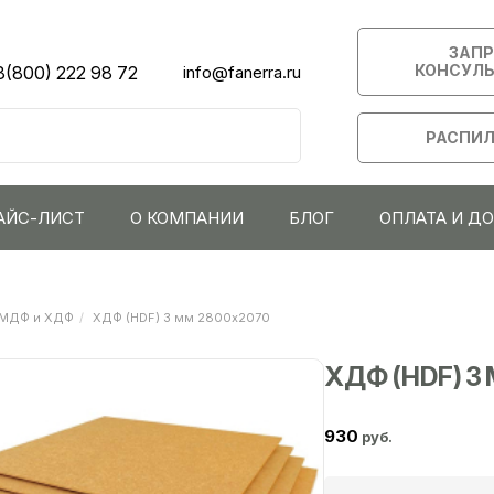
ЗАП
КОНСУЛ
8(800) 222 98 72
info@fanerra.ru
РАСПИЛ
АЙС-ЛИСТ
О КОМПАНИИ
БЛОГ
ОПЛАТА И Д
МДФ и ХДФ
ХДФ (HDF) 3 мм 2800х2070
ХДФ (HDF) 3
930
руб.