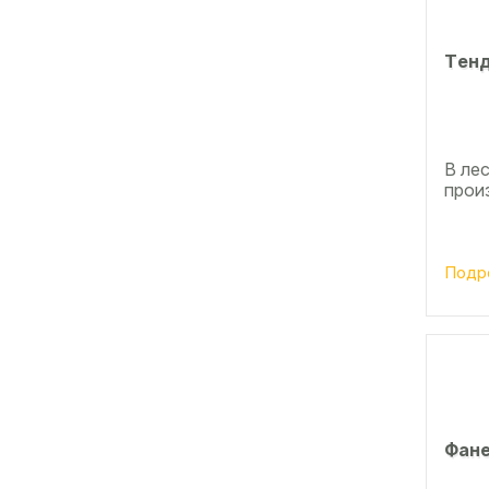
Тeнд
В ле
прои
Подр
Фане