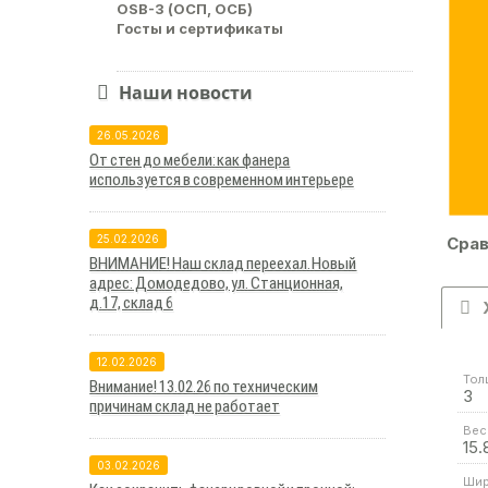
OSB-3 (ОСП, ОСБ)
Госты и сертификаты
Наши новости
26.05.2026
От стен до мебели: как фанера
используется в современном интерьере
25.02.2026
Срав
ВНИМАНИЕ! Наш склад переехал. Новый
адрес: Домодедово, ул. Станционная,
д.17, склад 6
12.02.2026
Тол
Внимание! 13.02.26 по техническим
3
причинам склад не работает
Вес 
15.
03.02.2026
Шир