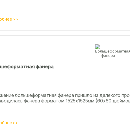
обнее>>
шеформатная фанера
жение большеформатная фанера пришло из далекого про
зводилась фанера форматом 1525х1525мм (60х60 дюймов)
обнее>>