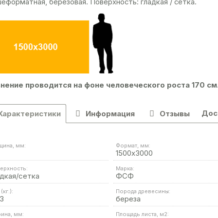
еформатная, березовая. Поверхность: гладкая / сетка.
нение проводится на фоне человеческого роста 170 см
Дос
Характеристики
Информация
Отзывы
щина, мм:
Формат, мм:
1500х3000
ерхность:
Марка:
адкая/сетка
ФСФ
(кг.):
Порода древесины:
3
береза
ина, мм:
Площадь листа, м2: