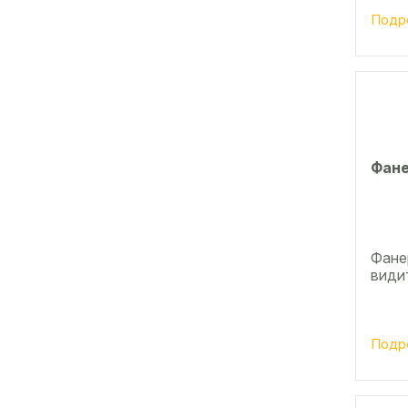
Подр
Фане
Фанер
види
Подр