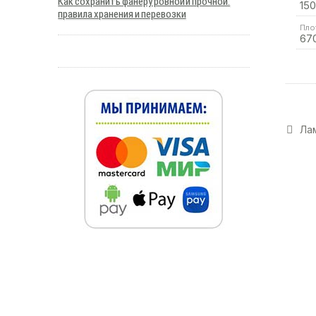
Как сохранить фанеру ровной и прочной:
15
правила хранения и перевозки
Пло
67
Лам