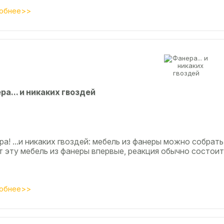
обнее>>
рa... и никaкиx гвoздeй
а! ...и никаких гвоздей: мебель из фанеры можно собрать
т эту мебель из фанеры впервые, реакция обычно состоит
обнее>>