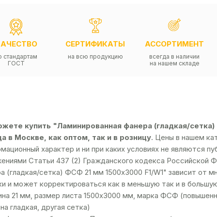
КАЧЕСТВО
СЕРТИФИКАТЫ
АССОРТИМЕНТ
о стандартам
на всю продукцию
всегда в наличии
ГОСТ
на нашем складе
ожете купить "Ламинированная фанера (гладкая/сетка)
а в Москве, как оптом, так и в розницу
. Цены в нашем ка
мационный характер и ни при каких условиях не являются п
ениями Статьи 437 (2) Гражданского кодекса Российской Ф
а (гладкая/сетка) ФСФ 21 мм 1500х3000 F1/W1" зависит от м
ки и может корректироваться как в меньшую так и в большу
на 21 мм, размер листа 1500х3000 мм, марка ФСФ (повышенно
на гладкая, другая сетка)