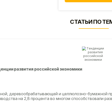
СТАТЬИ ПО ТЕ
eнции paзвития poccийcкoй экoнoмики
сной, деревообрабатывающей и целлюлозно-бумажной п
зводства на 2,8 процента во многом способствовали разв