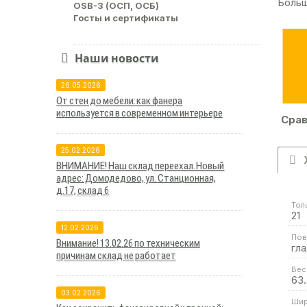
Больш
OSB-3 (ОСП, ОСБ)
Госты и сертификаты
Наши новости
26.05.2026
От стен до мебели: как фанера
используется в современном интерьере
Срав
25.02.2026
ВНИМАНИЕ! Наш склад переехал. Новый
адрес: Домодедово, ул. Станционная,
д.17, склад 6
Тол
21
12.02.2026
Пов
Внимание! 13.02.26 по техническим
гл
причинам склад не работает
Вес 
63.
03.02.2026
Шир