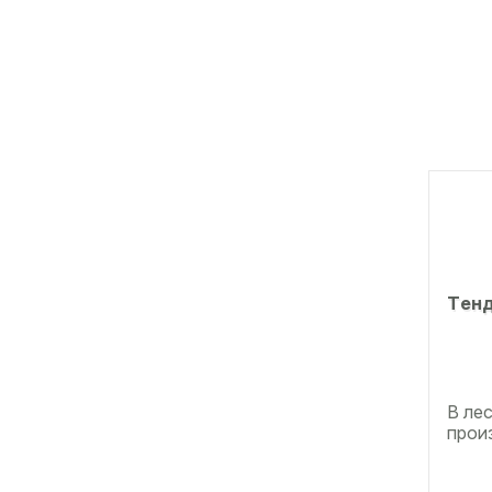
Тeнд
В ле
прои