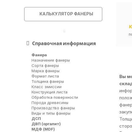
КАЛЬКУЛЯТОР ФАНЕРЫ
п
Справочная информация
Фанера
Назначение фанеры
Сорта фанеры
Марка фанеры
Вы м
Формат листа
Толщина фанеры
склад
Класс эмиссии
инфор
Конструкция листа
полож
Обработка поверхности
Порода древесины
фанер
Производство фанеры
закуп
Виды и типы фанеры
ДСП
Толщи
ДВП (оргалит)
сторо
МДФ (MDF)