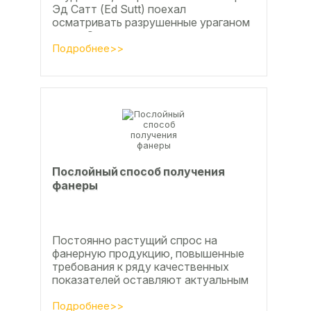
Эд Сатт (Ed Sutt) поехал
осматривать разрушенные ураганом
дома. Он удивился, что ударов
стихии в большинстве случаев не...
Подробнее>>
Послойный способ получения
фанеры
Постоянно растущий спрос на
фанерную продукцию, повышенные
требования к ряду качественных
показателей оставляют актуальным
вопросы совершенствования
технологии производства клееной...
Подробнее>>