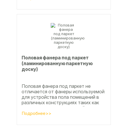
Половая фанера под паркет
(ламинированную паркетную
доску)
Половая фанера под паркет не
отличается от фанеры используемой
для устройства пола помещений в
различных конструкциях таких как
ламинат из ламинированной
паркетной доски, а так же...
Подробнее>>