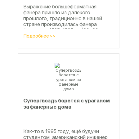
Выражение большеформатная
фанера пришло из далекого
прошлого, традиционно в нашей
стране производилась фанера
форматом 1525х1525мм (60х60
дюймов), форматы отличающиеся в
Подробнее>>
большую...
Супергвоздь борется с ураганом
за фанерные дома
Как-то в 1995 году, ещё будучи
студентом, американский инженер