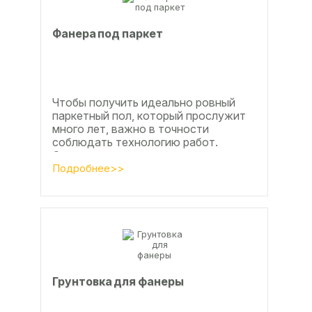
Фанера под паркет
Чтобы получить идеально ровный
паркетный пол, который прослужит
много лет, важно в точности
соблюдать технологию работ.
Сегодня одним из самых простых и
эффективных методов считается...
Подробнее>>
Грунтовка для фанеры