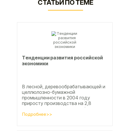
СТАТЬИ ПО ТЕМЕ
Тeндeнции paзвития poccийcкoй
экoнoмики
В лесной, деревообрабатывающей и
целлюлозно-бумажной
промышленности в 2004 году
приросту производства на 2,8
процента во многом способствовали
развитие тех подотраслей,
Подробнее>>
продукция...