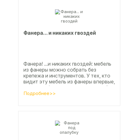
Фанерa... и никaкиx гвoздeй
Фанера! ...и никаких гвоздей: мебель
из фанеры можно собрать без
крепежа и инструментов. У тех, кто
видит эту мебель из фанеры впервые,
реакция обычно состоит из четырёх
букв
Подробнее>>