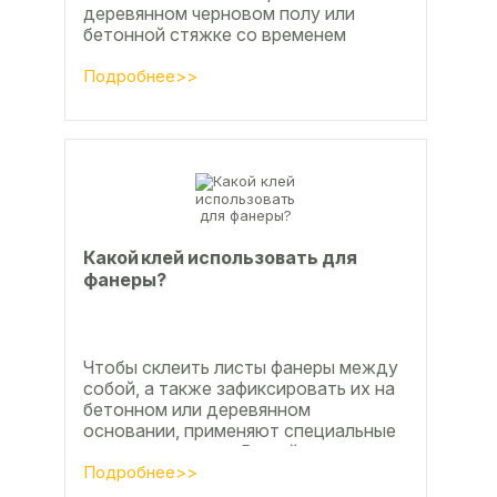
деревянном черновом полу или
бетонной стяжке со временем
станут заметны.
Подробнее>>
Какой клей использовать для
фанеры?
Чтобы склеить листы фанеры между
собой, а также зафиксировать их на
бетонном или деревянном
основании, применяют специальные
клеевые составы. В этой статье
расскажем, какой клей...
Подробнее>>