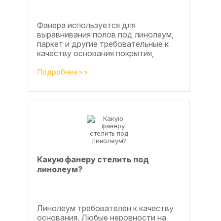
Фанера используется для
выравнивания полов под линолеум,
паркет и другие требовательные к
качеству основания покрытия,
настила чистового и чернового слоя
по деревянным лагам или...
Подробнее>>
Какую фанеру стелить под
линолеум?
Линолеум требователен к качеству
основания. Любые неровности на