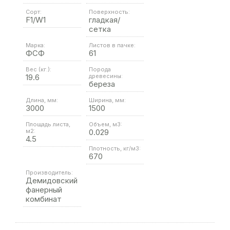
Сорт:
Поверхность:
F1/W1
гладкая/
сетка
Марка:
Листов в пачке:
ФСФ
61
Вес (кг.):
Порода
19.6
древесины:
береза
Длина, мм:
Ширина, мм:
3000
1500
Площадь листа,
Объем, м3:
м2:
0.029
4.5
Плотность, кг/м3:
670
Производитель:
Демидовский
фанерный
комбинат