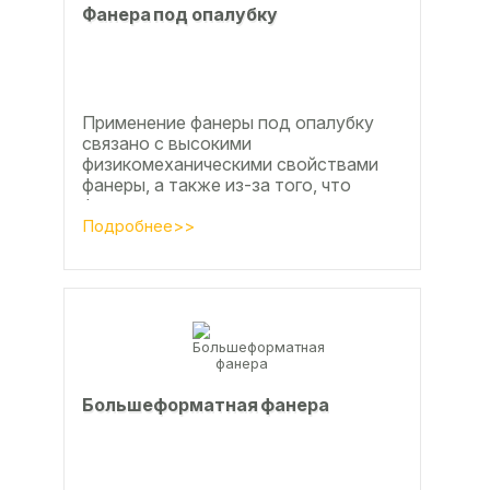
Фанера под опалубку
Применение фанеры под опалубку
связано с высокими
физикомеханическими свойствами
фанеры, а также из-за того, что
фанера позволяет получать
достаточно большие ровные
Подробнее>>
поверхности, что...
Большеформатная фанера