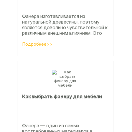
Фанера изготавливается из
натуральной древесины, поэтому
является довольно чувствительной к
различным внешним влияниям. Это
проявляется, например, в
расширении, растрескивании,...
Подробнее>>
Как выбрать фанеру для мебели
Фанера — один из самых
востребованных материалов в