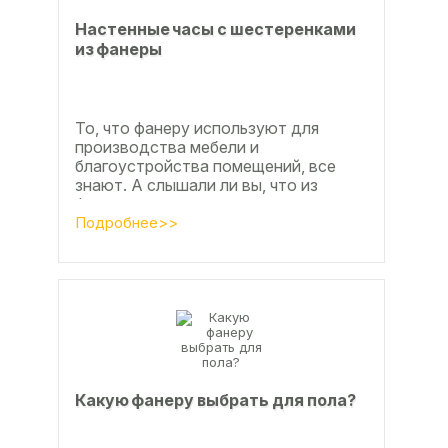
Настенные часы с шестеренками
из фанеры
То, что фанеру используют для
производства мебели и
благоустройства помещений, все
знают. А слышали ли вы, что из
фанеры делают красивые ажурные
часы? Удивительно, но факт.
Подробнее>>
Недавно мы...
Какую фанеру выбрать для пола?