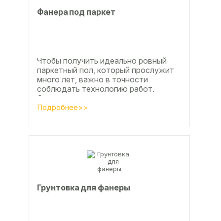
Фанера под паркет
Чтобы получить идеально ровный
паркетный пол, который прослужит
много лет, важно в точности
соблюдать технологию работ.
Сегодня одним из самых простых и
эффективных методов считается...
Подробнее>>
Грунтовка для фанеры