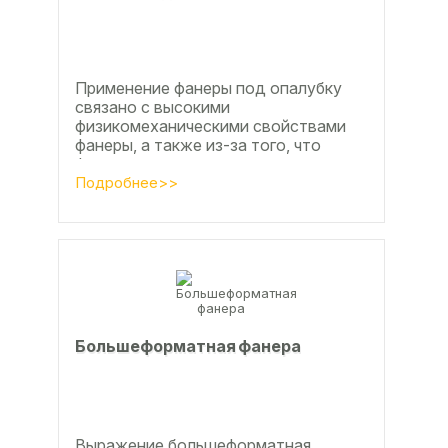
Применение фанеры под опалубку
связано с высокими
физикомеханическими свойствами
фанеры, а также из-за того, что
фанера позволяет получать
достаточно большие ровные
Подробнее>>
поверхности, что...
Большеформатная фанера
Выражение большеформатная