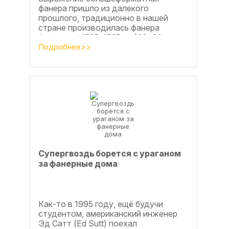
фанера пришло из далекого
прошлого, традиционно в нашей
стране производилась фанера
форматом 1525х1525мм (60х60
дюймов), форматы отличающиеся в
Подробнее>>
большую...
Супергвоздь борется с ураганом
за фанерные дома
Как-то в 1995 году, ещё будучи
студентом, американский инженер
Эд Сатт (Ed Sutt) поехал