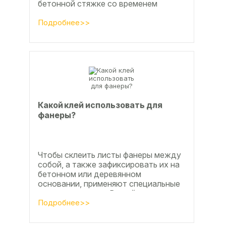
бетонной стяжке со временем
станут заметны.
Подробнее>>
Какой клей использовать для
фанеры?
Чтобы склеить листы фанеры между
собой, а также зафиксировать их на
бетонном или деревянном
основании, применяют специальные
клеевые составы. В этой статье
расскажем, какой клей...
Подробнее>>