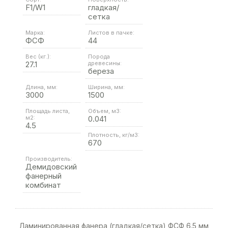
F1/W1
гладкая/
сетка
Марка:
Листов в пачке:
ФСФ
44
Вес (кг.):
Порода
27.1
древесины:
береза
Длина, мм:
Ширина, мм:
3000
1500
Площадь листа,
Объем, м3:
м2:
0.041
4.5
Плотность, кг/м3:
670
Производитель:
Демидовский
фанерный
комбинат
Ламинированная фанера (гладкая/сетка) ФСФ 6.5 мм