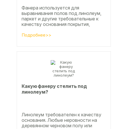
Фанера используется для
выравнивания полов под линолеум,
паркет и другие требовательные к
качеству основания покрытия,
настила чистового и чернового слоя
по деревянным лагам или...
Подробнее>>
Какую фанеру стелить под
линолеум?
Линолеум требователен к качеству
основания. Любые неровности на
деревянном черновом полу или