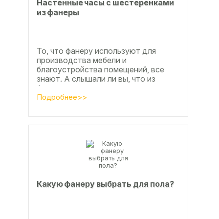
Настенные часы с шестеренками
из фанеры
То, что фанеру используют для
производства мебели и
благоустройства помещений, все
знают. А слышали ли вы, что из
фанеры делают красивые ажурные
часы? Удивительно, но факт.
Подробнее>>
Недавно мы...
Какую фанеру выбрать для пола?