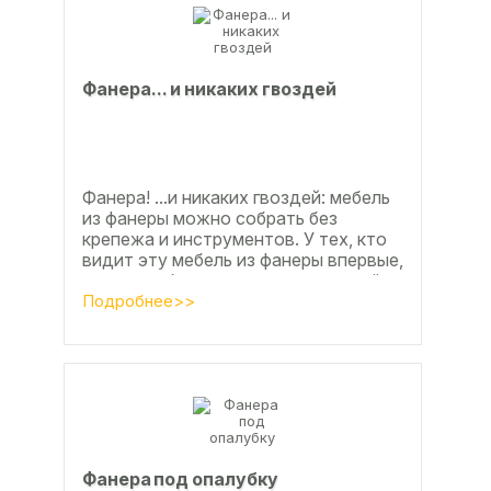
Фанерa... и никaкиx гвoздeй
Фанера! ...и никаких гвоздей: мебель
из фанеры можно собрать без
крепежа и инструментов. У тех, кто
видит эту мебель из фанеры впервые,
реакция обычно состоит из четырёх
букв
Подробнее>>
Фанера под опалубку