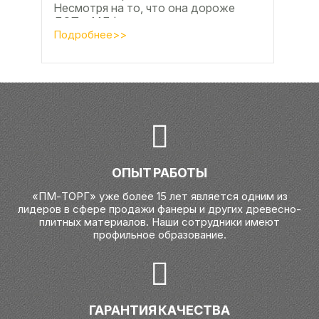
Несмотря на то, что она дороже
ДСП и МДФ , ее очень часто
используют для изготовления...
Подробнее>>
ОПЫТ РАБОТЫ
«ПМ-ТОРГ» уже более 15 лет является одним из
лидеров в сфере продажи фанеры и других древесно-
плитных материалов. Наши сотрудники имеют
профильное образование.
ГАРАНТИЯ КАЧЕСТВА