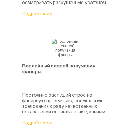
осматривать разрушенные ураганом
дома. Он удивился, что ударов
стихии в большинстве случаев не...
Подробнее>>
Послойный способ получения
фанеры
Постоянно растущий спрос на
фанерную продукцию, повышенные
требования к ряду качественных
показателей оставляют актуальным
вопросы совершенствования
технологии производства клееной...
Подробнее>>