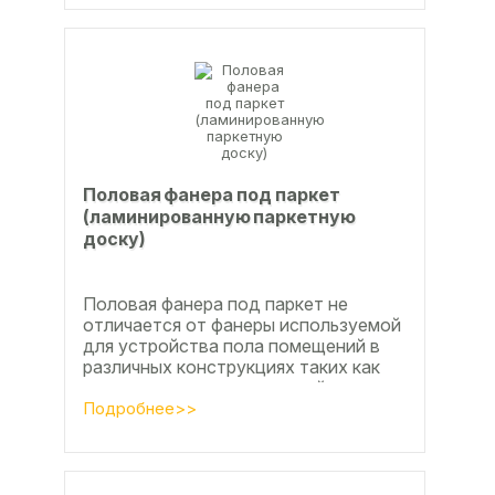
Половая фанера под паркет
(ламинированную паркетную
доску)
Половая фанера под паркет не
отличается от фанеры используемой
для устройства пола помещений в
различных конструкциях таких как
ламинат из ламинированной
паркетной доски, а так же...
Подробнее>>