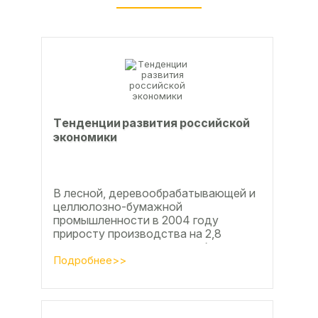
Тeндeнции paзвития poccийcкoй
экoнoмики
В лесной, деревообрабатывающей и
целлюлозно-бумажной
промышленности в 2004 году
приросту производства на 2,8
процента во многом способствовали
развитие тех подотраслей,
Подробнее>>
продукция...