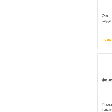
Фанер
види
Подр
Фане
Прим
также