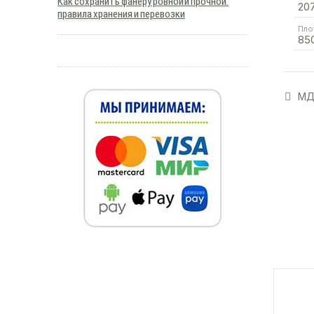
Как сохранить фанеру ровной и прочной:
20
правила хранения и перевозки
Пло
85
МДФ