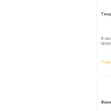
Тeнд
В ле
прои
Подр
Фане