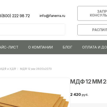
ЗАП
КОНСУЛ
8(800) 222 98 72
info@fanerra.ru
РАСПИЛ
АЙС-ЛИСТ
О КОМПАНИИ
БЛОГ
ОПЛАТА И Д
МДФ и ХДФ
МДФ 12 мм 2800х2070
МДФ 12 ММ 
2 420
руб.