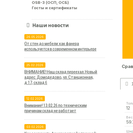
OSB-3 (ОСП, ОСБ)
Госты и сертификаты
Наши новости
26.05.2026
От стен до мебели: как фанера
используется в современном интерьере
25.02.2026
Срав
ВНИМАНИЕ! Наш склад переехал. Новый
адрес: Домодедово, ул. Станционная,
д.17, склад 6
12.02.2026
Тол
Внимание! 13.02.26 по техническим
12
причинам склад не работает
Вес 
59.
03.02.2026
Шир