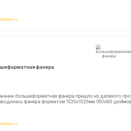
обнее>>
шеформатная фанера
жение большеформатная фанера пришло из далекого про
зводилась фанера форматом 1525х1525мм (60х60 дюймов)
обнее>>