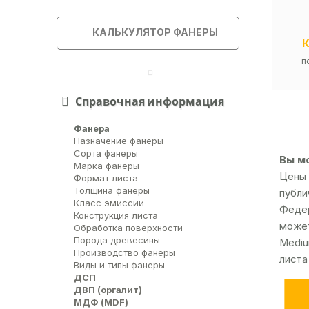
КАЛЬКУЛЯТОР ФАНЕРЫ
п
Справочная информация
Фанера
Назначение фанеры
Сорта фанеры
Вы мо
Марка фанеры
Цены 
Формат листа
Толщина фанеры
публи
Класс эмиссии
Федер
Конструкция листа
может
Обработка поверхности
Порода древесины
Mеdiu
Производство фанеры
листа
Виды и типы фанеры
ДСП
ДВП (оргалит)
МДФ (MDF)