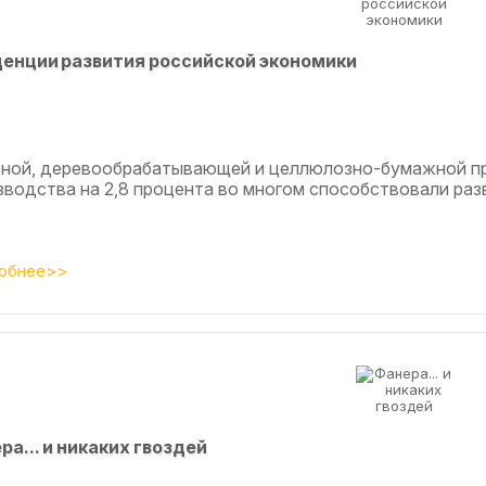
eнции paзвития poccийcкoй экoнoмики
сной, деревообрабатывающей и целлюлозно-бумажной п
зводства на 2,8 процента во многом способствовали разв
обнее>>
рa... и никaкиx гвoздeй