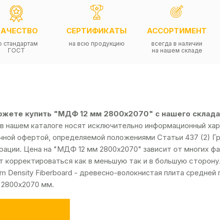
КАЧЕСТВО
СЕРТИФИКАТЫ
АССОРТИМЕНТ
о стандартам
на всю продукцию
всегда в наличии
ГОСТ
на нашем складе
жете купить "МДФ 12 мм 2800х2070" с нашего склада в
в нашем каталоге носят исключительно информационный хара
чной офертой, определяемой положениями Статьи 437 (2) Г
ации. Цена на "МДФ 12 мм 2800х2070" зависит от многих фак
 корректироваться как в меньшую так и в большую сторону
m Dеnsity Fibеrbоаrd - древесно-волокнистая плита средней 
 2800х2070 мм.