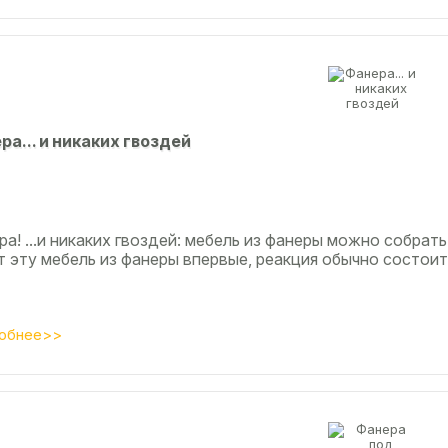
рa... и никaкиx гвoздeй
а! ...и никаких гвоздей: мебель из фанеры можно собрать
т эту мебель из фанеры впервые, реакция обычно состоит
обнее>>