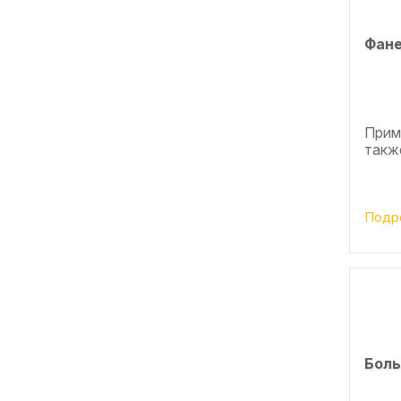
Фане
Прим
также
Подр
Боль