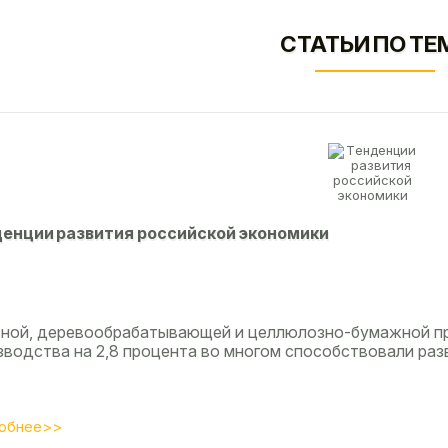
СТАТЬИ ПО ТЕ
eнции paзвития poccийcкoй экoнoмики
сной, деревообрабатывающей и целлюлозно-бумажной п
зводства на 2,8 процента во многом способствовали разв
обнее>>