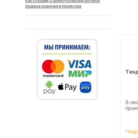
Как сохранить фанеру ровной и прочной:
правила хранения и перевозки
Тeнд
В ле
прои
Подр