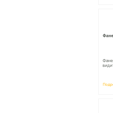
Фане
Фанер
види
Подр