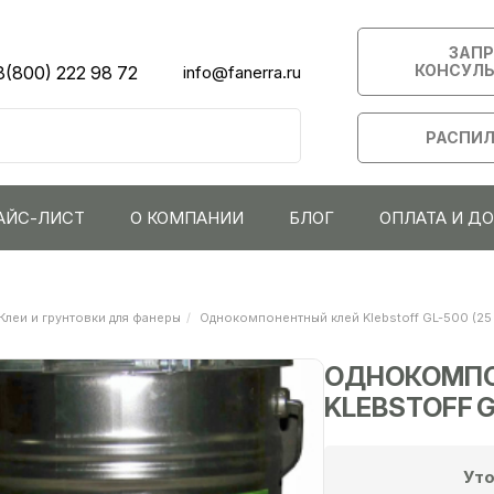
ЗАП
КОНСУЛ
8(800) 222 98 72
info@fanerra.ru
РАСПИЛ
АЙС-ЛИСТ
О КОМПАНИИ
БЛОГ
ОПЛАТА И Д
Клеи и грунтовки для фанеры
Однокомпонентный клей Klebstoff GL-500 (25 
ОДНОКОМПО
KLEBSTOFF G
Уто