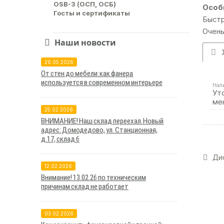
OSB-3 (ОСП, ОСБ)
Особ
Госты и сертификаты
Быстр
Очень
Наши новости
26.05.2026
От стен до мебели: как фанера
используется в современном интерьере
Нал
Ут
ме
25.02.2026
ВНИМАНИЕ! Наш склад переехал. Новый
адрес: Домодедово, ул. Станционная,
д.17, склад 6
Дис
12.02.2026
Внимание! 13.02.26 по техническим
причинам склад не работает
03.02.2026