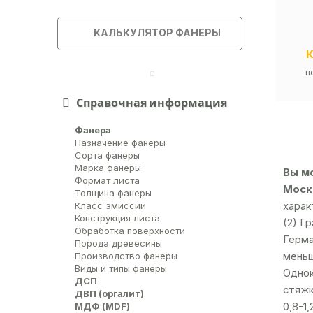
КАЛЬКУЛЯТОР ФАНЕРЫ
п
Справочная информация
Фанера
Назначение фанеры
Сорта фанеры
Марка фанеры
Вы мо
Формат листа
Москв
Толщина фанеры
харак
Класс эмиссии
Конструкция листа
(2) Г
Обработка поверхности
Герма
Порода древесины
меньш
Производство фанеры
Виды и типы фанеры
Однок
ДСП
стяжк
ДВП (оргалит)
МДФ (MDF)
0,8-1,