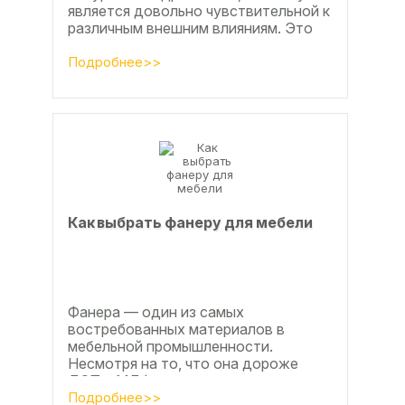
является довольно чувствительной к
различным внешним влияниям. Это
проявляется, например, в
расширении, растрескивании,...
Подробнее>>
Как выбрать фанеру для мебели
Фанера — один из самых
востребованных материалов в
мебельной промышленности.
Несмотря на то, что она дороже
ДСП и МДФ , ее очень часто
используют для изготовления...
Подробнее>>