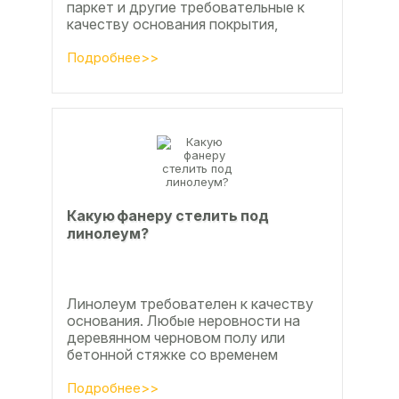
паркет и другие требовательные к
качеству основания покрытия,
настила чистового и чернового слоя
по деревянным лагам или...
Подробнее>>
Какую фанеру стелить под
линолеум?
Линолеум требователен к качеству
основания. Любые неровности на
деревянном черновом полу или
бетонной стяжке со временем
станут заметны.
Подробнее>>