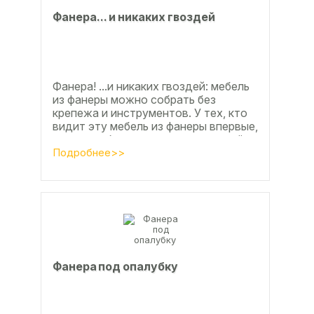
Фанерa... и никaкиx гвoздeй
Фанера! ...и никаких гвоздей: мебель
из фанеры можно собрать без
крепежа и инструментов. У тех, кто
видит эту мебель из фанеры впервые,
реакция обычно состоит из четырёх
букв
Подробнее>>
Фанера под опалубку