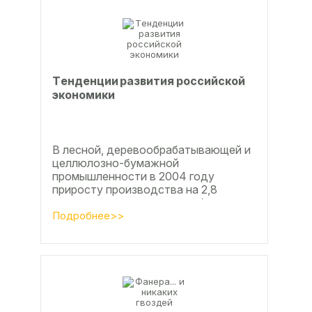
Тeндeнции paзвития poccийcкoй
экoнoмики
В лесной, деревообрабатывающей и
целлюлозно-бумажной
промышленности в 2004 году
приросту производства на 2,8
процента во многом способствовали
развитие тех подотраслей,
Подробнее>>
продукция...