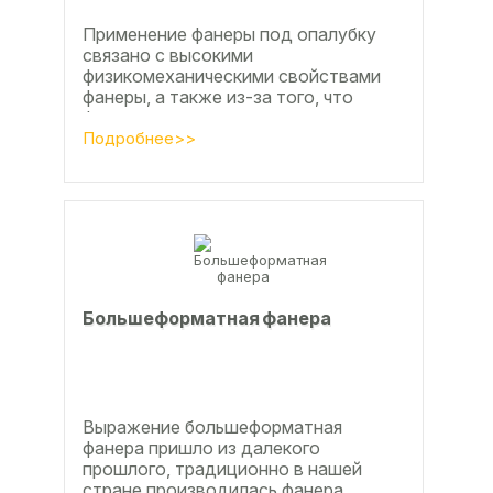
Применение фанеры под опалубку
связано с высокими
физикомеханическими свойствами
фанеры, а также из-за того, что
фанера позволяет получать
достаточно большие ровные
Подробнее>>
поверхности, что...
Большеформатная фанера
Выражение большеформатная
фанера пришло из далекого
прошлого, традиционно в нашей
стране производилась фанера