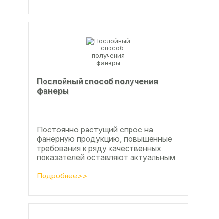
Послойный способ получения
фанеры
Постоянно растущий спрос на
фанерную продукцию, повышенные
требования к ряду качественных
показателей оставляют актуальным
вопросы совершенствования
технологии производства клееной...
Подробнее>>