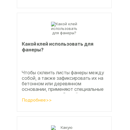
Какой клей использовать для
фанеры?
Чтобы склеить листы фанеры между
собой, а также зафиксировать их на
бетонном или деревянном
основании, применяют специальные
клеевые составы. В этой статье
расскажем, какой клей...
Подробнее>>