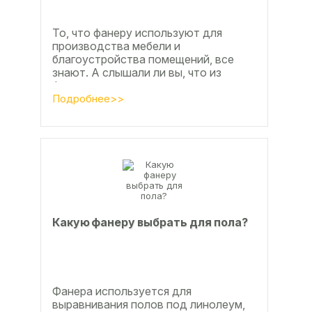
То, что фанеру используют для
производства мебели и
благоустройства помещений, все
знают. А слышали ли вы, что из
фанеры делают красивые ажурные
часы? Удивительно, но факт.
Подробнее>>
Недавно мы...
Какую фанеру выбрать для пола?
Фанера используется для
выравнивания полов под линолеум,