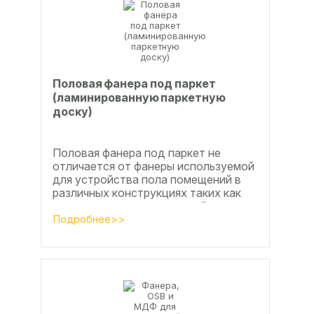
Половая фанера под паркет
(ламинированную паркетную
доску)
Половая фанера под паркет не
отличается от фанеры используемой
для устройства пола помещений в
различных конструкциях таких как
ламинат из ламинированной
паркетной доски, а так же...
Подробнее>>