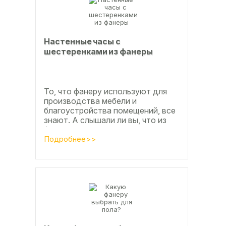
Настенные часы с
шестеренками из фанеры
То, что фанеру используют для
производства мебели и
благоустройства помещений, все
знают. А слышали ли вы, что из
фанеры делают красивые
ажурные часы? Удивительно, но
Подробнее>>
факт. Недавно мы...