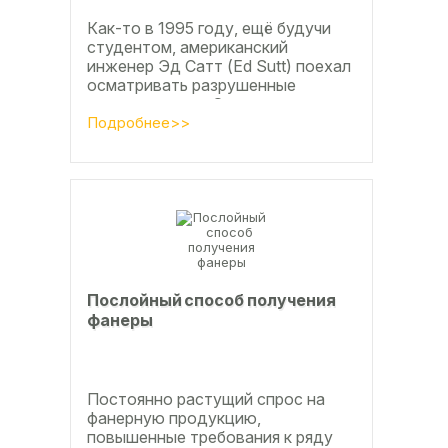
Как-то в 1995 году, ещё будучи
студентом, американский
инженер Эд Сатт (Ed Sutt) поехал
осматривать разрушенные
ураганом дома. Он удивился, что
ударов стихии в большинстве
Подробнее>>
случаев не...
Послойный способ получения
фанеры
Постоянно растущий спрос на
фанерную продукцию,
повышенные требования к ряду