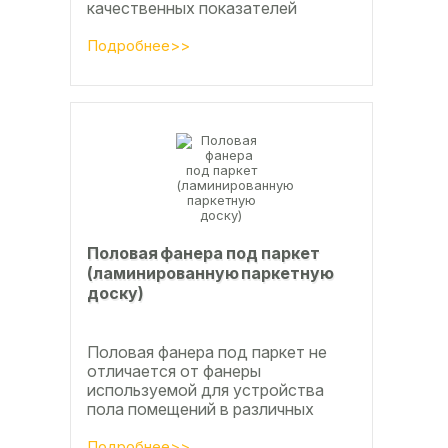
качественных показателей
оставляют актуальным вопросы
совершенствования технологии
Подробнее>>
производства клееной...
Половая фанера под паркет
(ламинированную паркетную
доску)
Половая фанера под паркет не
отличается от фанеры
используемой для устройства
пола помещений в различных
конструкциях таких как ламинат
из ламинированной паркетной
Подробнее>>