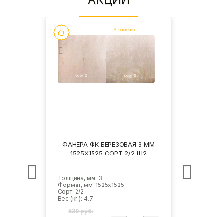
3 ММ
ФАНЕРА ФК БЕРЕЗОВАЯ 3 ММ
ФАН
Ш2
1525Х1525 СОРТ 2/2 Ш2
1
Толщина, мм: 3
Толщи
Формат, мм: 1525х1525
Форма
Сорт: 2/2
Сорт: 
Вес (кг.): 4.7
Вес (кг
530 руб.
65