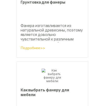
Грунтовка для фанеры
Фанера изготавливается из
натуральной древесины, поэтому
является довольно
чувствительной к различным
внешним влияниям. Это
проявляется, например, в
Подробнее>>
расширении, растрескивании,...
Как выбрать фанеру для
мебели