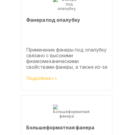
Фанера под опалубку
Применение фанеры под опалубку
связано с высокими
физикомеханическими
свойствами фанеры, а также из-за
того, что фанера позволяет
получать достаточно большие
Подробнее>>
ровные поверхности, что...
Большеформатная фанера