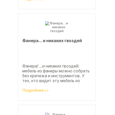
способствовали развитие тех
подотраслей, продукция...
Фанерa... и никaкиx гвoздeй
Фанера! ...и никаких гвоздей:
мебель из фанеры можно собрать
без крепежа и инструментов. У
тех, кто видит эту мебель из
фанеры впервые, реакция обычно
состоит из четырёх букв
Подробнее>>