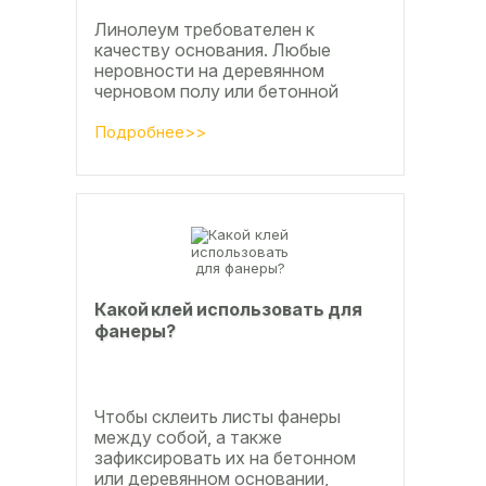
Линолеум требователен к
качеству основания. Любые
неровности на деревянном
черновом полу или бетонной
стяжке со временем станут
заметны.
Подробнее>>
Какой клей использовать для
фанеры?
Чтобы склеить листы фанеры
между собой, а также
зафиксировать их на бетонном
или деревянном основании,