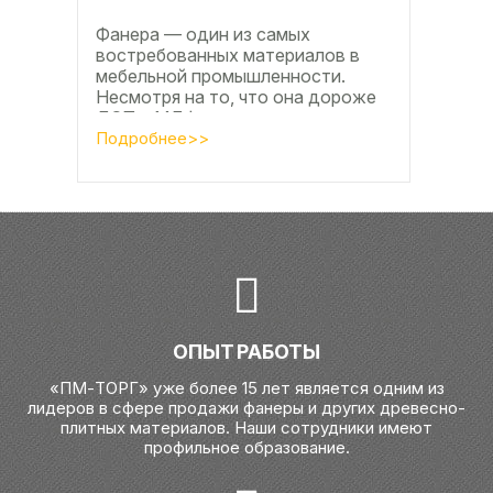
Фанера — один из самых
востребованных материалов в
мебельной промышленности.
Несмотря на то, что она дороже
ДСП и МДФ , ее очень часто
используют для изготовления...
Подробнее>>
ОПЫТ РАБОТЫ
«ПМ-ТОРГ» уже более 15 лет является одним из
лидеров в сфере продажи фанеры и других древесно-
плитных материалов. Наши сотрудники имеют
профильное образование.