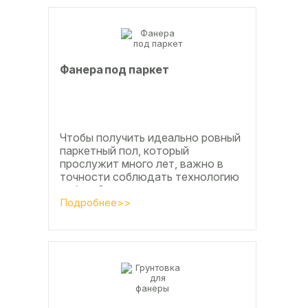
Фанера под паркет
Чтобы получить идеально ровный
паркетный пол, который
прослужит много лет, важно в
точности соблюдать технологию
работ. Сегодня одним из самых
простых и эффективных методов
Подробнее>>
считается...