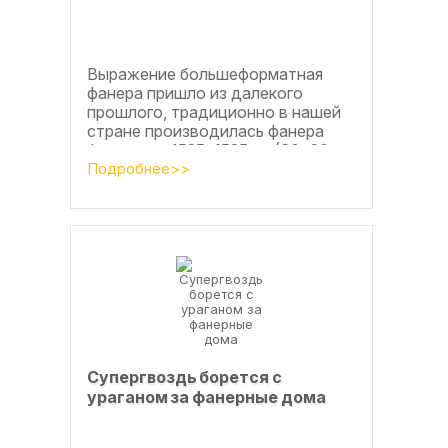
Выражение большеформатная
фанера пришло из далекого
прошлого, традиционно в нашей
стране производилась фанера
форматом 1525х1525мм (60х60
дюймов), форматы отличающиеся
Подробнее>>
в большую...
Супергвоздь борется с
ураганом за фанерные дома