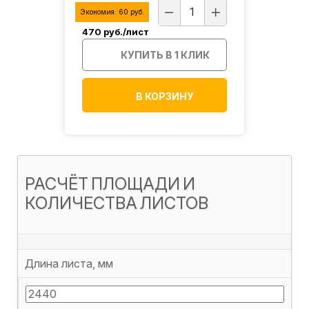
Экономия:
60
руб.
Эконом
470
руб./лист
580
р
ИК
КУПИТЬ В 1 КЛИК
В КОРЗИНУ
РАСЧЁТ ПЛОЩАДИ И
КОЛИЧЕСТВА ЛИСТОВ
Длина листа, мм