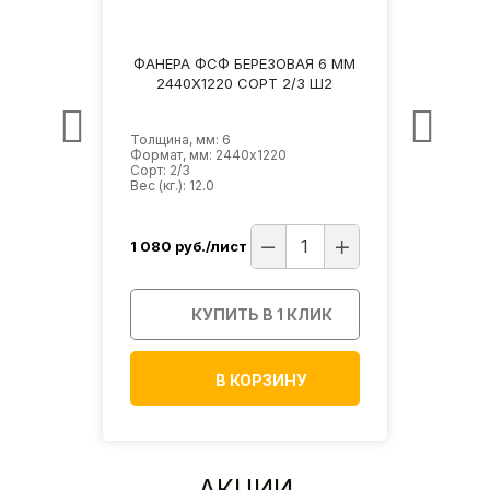
3 ММ
ФАНЕРА ФСФ БЕРЕЗОВАЯ 6 ММ
ФАНЕ
Ш2
2440Х1220 СОРТ 2/3 Ш2
2
Толщина, мм: 6
Толщи
Формат, мм: 2440х1220
Форма
Сорт: 2/3
Сорт: 
Вес (кг.): 12.0
Вес (кг
1 080
руб./лист
950
р
ИК
КУПИТЬ В 1 КЛИК
В КОРЗИНУ
АКЦИИ