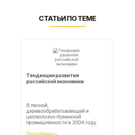
СТАТЬИ ПО ТЕМЕ
Тeндeнции paзвития
poccийcкoй экoнoмики
В лесной,
деревообрабатывающей и
целлюлозно-бумажной
промышленности в 2004 году
приросту производства на 2,8
процента во многом
Подробнее>>