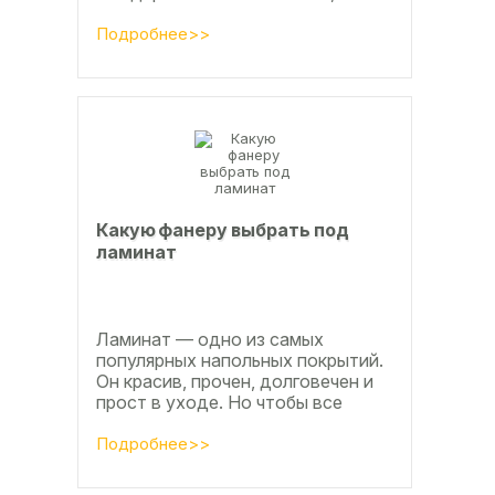
применяют специальные клеевые
составы. В этой статье
Подробнее>>
расскажем, какой клей...
Какую фанеру выбрать под
ламинат
Ламинат — одно из самых
популярных напольных покрытий.
Он красив, прочен, долговечен и
прост в уходе. Но чтобы все
достоинства данного материала
полностью раскрылись, важно...
Подробнее>>