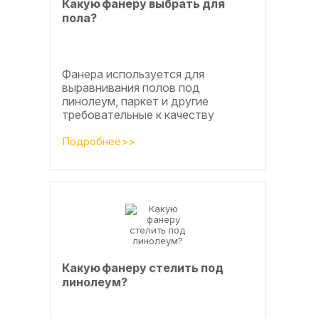
Какую фанеру выбрать для
пола?
Фанера используется для
выравнивания полов под
линолеум, паркет и другие
требовательные к качеству
основания покрытия, настила
чистового и чернового слоя по
Подробнее>>
деревянным лагам или...
Какую фанеру стелить под
линолеум?