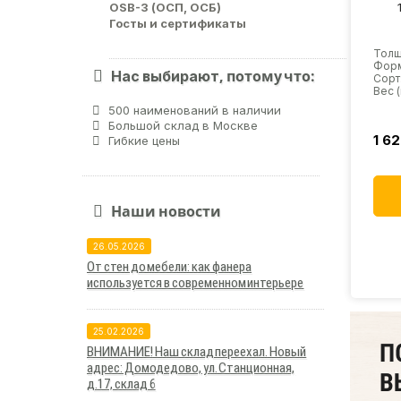
OSB-3 (ОСП, ОСБ)
Госты и сертификаты
Толщ
Форм
, потому что:
Нас выбирают
Сорт:
Вес (к
500 наименований в наличии
Большой склад в Москве
1 6
Гибкие цены
Наши новости
26.05.2026
От стен до мебели: как фанера
используется в современном интерьере
25.02.2026
ВНИМАНИЕ! Наш склад переехал. Новый
адрес: Домодедово, ул. Станционная,
д.17, склад 6