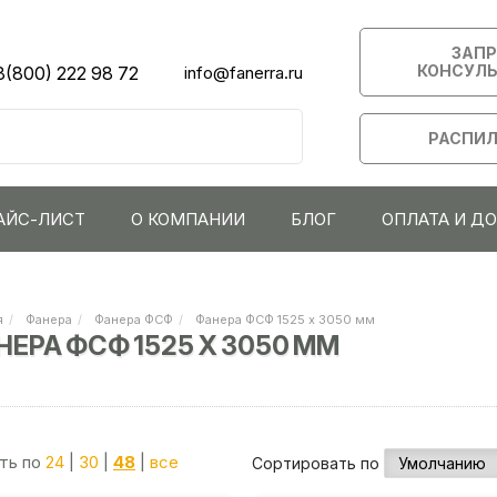
ЗАП
КОНСУЛ
8(800) 222 98 72
info@fanerra.ru
РАСПИЛ
АЙС-ЛИСТ
О КОМПАНИИ
БЛОГ
ОПЛАТА И Д
я
Фанера
Фанера ФСФ
Фанера ФСФ 1525 х 3050 мм
НЕРА ФСФ 1525 Х 3050 ММ
ть по
24
|
30
|
48
|
все
Сортировать по